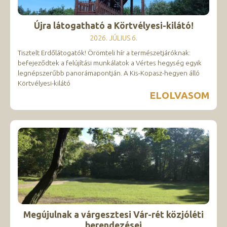
Újra látogatható a Körtvélyesi-kilátó!
2026. JÚLIUS 6.
Tisztelt Erdőlátogatók! Örömteli hír a természetjáróknak:
befejeződtek a felújítási munkálatok a Vértes hegység egyik
legnépszerűbb panorámapontján. A Kis-Kopasz-hegyen álló
Körtvélyesi-kilátó
ELOLVASOM
Megújulnak a várgesztesi Vár-rét közjóléti
berendezései