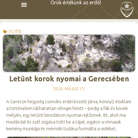
Örök értékünk az erdő!
EGYÉB
Letűnt korok nyomai a Gerecsében
2026. MÁJUS 15.
A Gerecse hegység csendes erdei között járva, könnyű elsiklani
a történelem láthatatlan rétegei felett – pedig a fák és kövek
mélyén, egy letűnt birodalom nyomai rejtőznek. Itt, ahol ma
madárdal és szél zúgása tölti be a tájat, egykor a rómaiak
kemény munkája és mérnöki tudása formálta a vidéket.