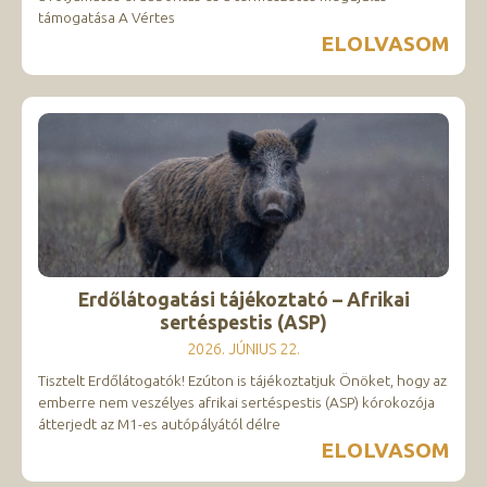
támogatása A Vértes
ELOLVASOM
Erdőlátogatási tájékoztató – Afrikai
sertéspestis (ASP)
2026. JÚNIUS 22.
Tisztelt Erdőlátogatók! Ezúton is tájékoztatjuk Önöket, hogy az
emberre nem veszélyes afrikai sertéspestis (ASP) kórokozója
átterjedt az M1-es autópályától délre
ELOLVASOM