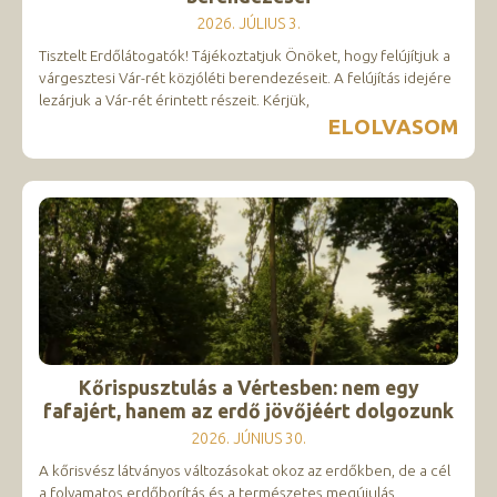
2026. JÚLIUS 3.
Tisztelt Erdőlátogatók! Tájékoztatjuk Önöket, hogy felújítjuk a
várgesztesi Vár-rét közjóléti berendezéseit. A felújítás idejére
lezárjuk a Vár-rét érintett részeit. Kérjük,
ELOLVASOM
Kőrispusztulás a Vértesben: nem egy
fafajért, hanem az erdő jövőjéért dolgozunk
2026. JÚNIUS 30.
A kőrisvész látványos változásokat okoz az erdőkben, de a cél
a folyamatos erdőborítás és a természetes megújulás