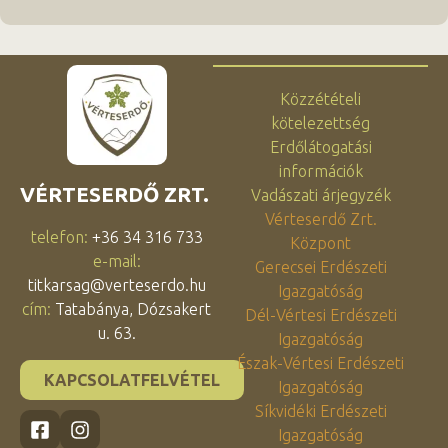
Közzétételi
kötelezettség
Erdőlátogatási
információk
VÉRTESERDŐ ZRT.
Vadászati árjegyzék
Vérteserdő Zrt.
telefon:
+36 34 316 733
Központ
e-mail:
Gerecsei Erdészeti
titkarsag@verteserdo.hu
Igazgatóság
cím:
Tatabánya, Dózsakert
Dél-Vértesi Erdészeti
u. 63.
Igazgatóság
Észak-Vértesi Erdészeti
KAPCSOLATFELVÉTEL
Igazgatóság
Síkvidéki Erdészeti
Igazgatóság