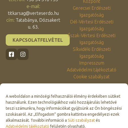
Központ
e-mail:
Gerecsei Erdészeti
titkarsag@verteserdo.hu
Igazgatóság
cím:
Tatabánya, Dózsakert
Dél-Vértesi Erdészeti
u. 63.
Igazgatóság
Észak-Vértesi Erdészeti
KAPCSOLATFELVÉTEL
Igazgatóság
Síkvidéki Erdészeti
Igazgatóság
Impresszum
Adatvédelmi tájékoztató
Cookie szabályzat
A weboldalon a minőségi felhasználói élmény érdekében sütiket
használunk. Ezen technológiákhoz való hozzájárulás lehetővé
teszi számunkra, hogy információkat gyűjtsünk az Ön böngészési
szokásairól. Az „Elfogadom” gombra kattintva engedélyezi ezek
alkalmazását. További információ a
Süti szabályzat
és
Click to accept marketing cookies and
Adatvédelmi tájékoztató
felületén olvasható.