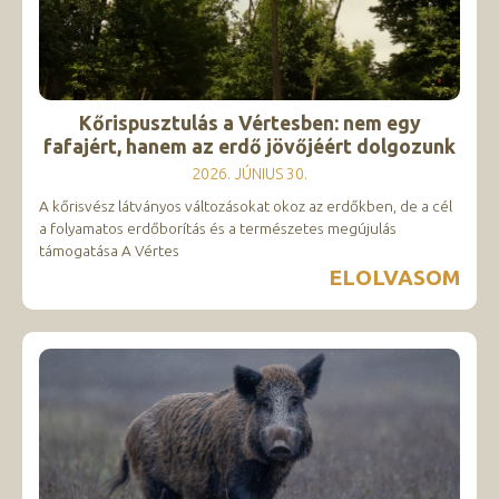
Kőrispusztulás a Vértesben: nem egy
fafajért, hanem az erdő jövőjéért dolgozunk
2026. JÚNIUS 30.
A kőrisvész látványos változásokat okoz az erdőkben, de a cél
a folyamatos erdőborítás és a természetes megújulás
támogatása A Vértes
ELOLVASOM