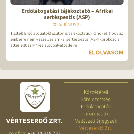
Erdőlátogatási tájékoztató – Afrikai
sertéspestis (ASP)
2026. JÚNIUS 22.
Tisztelt Erdőlátogatók! Ezúton is tájékoztatjuk Önöket, hogy az
emberre nem veszélyes afrikai sertéspestis (ASP) kórokozója
átterjedt az M1-es autópályától délre
ELOLVASOM
Közzétételi
kötelezettség
Erdőlátogatási
információk
VÉRTESERDŐ ZRT.
Vadászati árjegyzék
Vérteserdő Zrt.
telefon:
+36 34 316 733