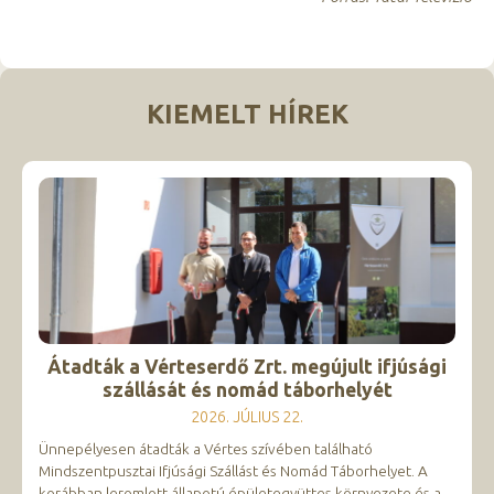
KIEMELT HÍREK
Átadták a Vérteserdő Zrt. megújult ifjúsági
szállását és nomád táborhelyét
2026. JÚLIUS 22.
Ünnepélyesen átadták a Vértes szívében található
Mindszentpusztai Ifjúsági Szállást és Nomád Táborhelyet. A
korábban leromlott állapotú épületegyüttes környezete és a