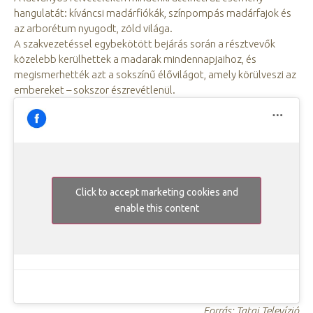
hangulatát: kíváncsi madárfiókák, színpompás madárfajok és
az arborétum nyugodt, zöld világa.
A szakvezetéssel egybekötött bejárás során a résztvevők
közelebb kerülhettek a madarak mindennapjaihoz, és
megismerhették azt a sokszínű élővilágot, amely körülveszi az
embereket – sokszor észrevétlenül.
Click to accept marketing cookies and
enable this content
Forrás: Tatai Televízió