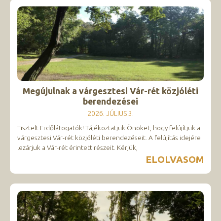
Megújulnak a várgesztesi Vár-rét közjóléti
berendezései
2026. JÚLIUS 3.
Tisztelt Erdőlátogatók! Tájékoztatjuk Önöket, hogy felújítjuk a
várgesztesi Vár-rét közjóléti berendezéseit. A felújítás idejére
lezárjuk a Vár-rét érintett részeit. Kérjük,
ELOLVASOM