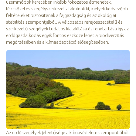
üzemmódok keretében inkább fokozatos átmenetek,
lépcsőzetes szegélyszerkezet alakulnak ki, melyek kedvezőbb
feltételeket biztosítanak a fajgazdagság és az ökológiai
stabilitás szempontjából. A változatos fafajösszetételű és
szerkezetű szegélyek tudatos kialakítása és fenntartása így az
erdőgazdálkodás egyik fontos eszköze lehet a biodiverzitás
megőrzésében és a klímaadaptáció elősegítésében.
Az erdőszegélyek jelentősége a klímavédelem szempontjából