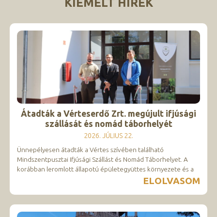
KIEMELT HÍREK
Átadták a Vérteserdő Zrt. megújult ifjúsági
szállását és nomád táborhelyét
2026. JÚLIUS 22.
Ünnepélyesen átadták a Vértes szívében található
Mindszentpusztai Ifjúsági Szállást és Nomád Táborhelyet. A
korábban leromlott állapotú épületegyüttes környezete és a
ELOLVASOM