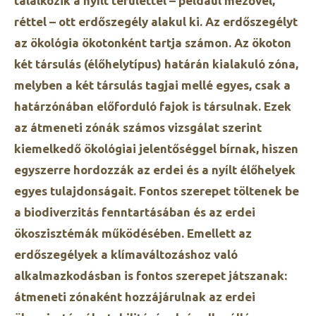
találkozik a nyílt területtel – például mezővel,
réttel – ott erdőszegély alakul ki. Az erdőszegélyt
az ökológia ökotonként tartja számon. Az ökoton
két társulás (élőhelytípus) határán kialakuló zóna,
melyben a két társulás tagjai mellé egyes, csak a
határzónában előforduló fajok is társulnak. Ezek
az átmeneti zónák számos vizsgálat szerint
kiemelkedő ökológiai jelentőséggel bírnak, hiszen
egyszerre hordozzák az erdei és a nyílt élőhelyek
egyes tulajdonságait. Fontos szerepet töltenek be
a biodiverzitás fenntartásában és az erdei
ökoszisztémák működésében. Emellett az
erdőszegélyek a klímaváltozáshoz való
alkalmazkodásban is fontos szerepet játszanak:
átmeneti zónaként hozzájárulnak az erdei