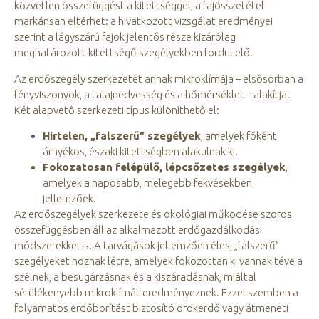
közvetlen összefüggést a kitettséggel, a fajösszetétel
markánsan eltérhet: a hivatkozott vizsgálat eredményei
szerint a lágyszárú fajok jelentős része kizárólag
meghatározott kitettségű szegélyekben fordul elő.
Az erdőszegély szerkezetét annak mikroklímája – elsősorban a
fényviszonyok, a talajnedvesség és a hőmérséklet – alakítja.
Két alapvető szerkezeti típus különíthető el:
Hirtelen, „falszerű” szegélyek
, amelyek főként
árnyékos, északi kitettségben alakulnak ki.
Fokozatosan felépülő, lépcsőzetes szegélyek
,
amelyek a naposabb, melegebb fekvésekben
jellemzőek.
Az erdőszegélyek szerkezete és ökológiai működése szoros
összefüggésben áll az alkalmazott erdőgazdálkodási
módszerekkel is. A tarvágások jellemzően éles, „falszerű”
szegélyeket hoznak létre, amelyek fokozottan ki vannak téve a
szélnek, a besugárzásnak és a kiszáradásnak, miáltal
sérülékenyebb mikroklímát eredményeznek. Ezzel szemben a
folyamatos erdőborítást biztosító örökerdő vagy átmeneti