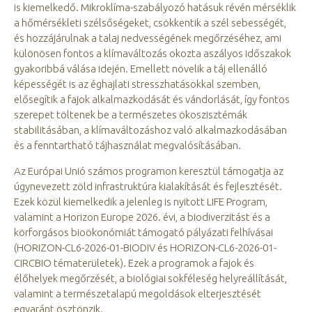
is kiemelkedő. Mikroklíma-szabályozó hatásuk révén mérséklik
a hőmérsékleti szélsőségeket, csökkentik a szél sebességét,
és hozzájárulnak a talaj nedvességének megőrzéséhez, ami
különösen fontos a klímaváltozás okozta aszályos időszakok
gyakoribbá válása idején. Emellett növelik a táj ellenálló
képességét is az éghajlati stresszhatásokkal szemben,
elősegítik a fajok alkalmazkodását és vándorlását, így fontos
szerepet töltenek be a természetes ökoszisztémák
stabilitásában, a klímaváltozáshoz való alkalmazkodásában
és a fenntartható tájhasználat megvalósításában.
Az Európai Unió számos programon keresztül támogatja az
úgynevezett zöld infrastruktúra kialakítását és fejlesztését.
Ezek közül kiemelkedik a jelenleg is nyitott LIFE Program,
valamint a Horizon Europe 2026. évi, a biodiverzitást és a
körforgásos bioökonómiát támogató pályázati felhívásai
(HORIZON-CL6-2026-01-BIODIV és HORIZON-CL6-2026-01-
CIRCBIO tématerületek). Ezek a programok a fajok és
élőhelyek megőrzését, a biológiai sokféleség helyreállítását,
valamint a természetalapú megoldások elterjesztését
egyaránt ösztönzik.