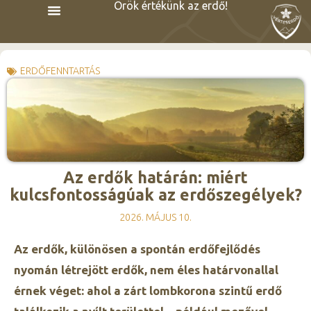
Örök értékünk az erdő!
ERDŐFENNTARTÁS
Az erdők határán: miért
kulcsfontosságúak az erdőszegélyek?
2026. MÁJUS 10.
Az erdők, különösen a spontán erdőfejlődés
nyomán létrejött erdők, nem éles határvonallal
érnek véget: ahol a zárt lombkorona szintű erdő