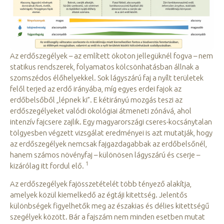
Az erdőszegélyek – az említett ökoton jellegüknél fogva – nem
statikus rendszerek, folyamatos kölcsönhatásban állnak a
szomszédos élőhelyekkel. Sok lágyszárú faj a nyílt területek
felől terjed az erdő irányába, míg egyes erdei fajok az
erdőbelsőből „lépnek ki”. E kétirányú mozgás teszi az
erdőszegélyeket valódi ökológiai átmeneti zónává, ahol
intenzív fajcsere zajlik. Egy magyarországi cseres-kocsánytalan
tölgyesben végzett vizsgálat eredményei is azt mutatják, hogy
az erdőszegélyek nemcsak fajgazdagabbak az erdőbelsőnél,
hanem számos növényfaj – különösen lágyszárú és cserje –
1
kizárólag itt fordul elő.
Az erdőszegélyek fajösszetételét több tényező alakítja,
amelyek közül kiemelkedő az égtáji kitettség. Jelentős
különbségek figyelhetők meg az északias és délies kitettségű
szegélyek között. Bár a fajszám nem minden esetben mutat