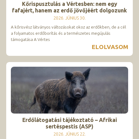
Kőrispusztulás a Vértesben: nem egy
fafajért, hanem az erdő jövőjéért dolgozunk
2026. JÚNIUS 30.
A kőrisvész látványos változásokat okoz az erdőkben, de a cél
a folyamatos erdőborítás és a természetes megújulás
támogatása A Vértes
ELOLVASOM
Erdőlátogatási tájékoztató – Afrikai
sertéspestis (ASP)
2026. JÚNIUS 22.