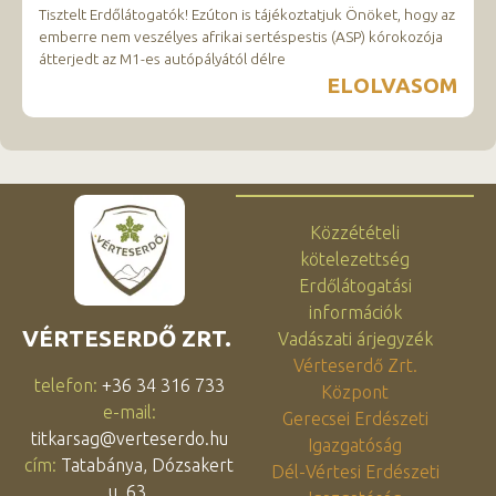
Tisztelt Erdőlátogatók! Ezúton is tájékoztatjuk Önöket, hogy az
emberre nem veszélyes afrikai sertéspestis (ASP) kórokozója
átterjedt az M1-es autópályától délre
ELOLVASOM
Közzétételi
kötelezettség
Erdőlátogatási
információk
VÉRTESERDŐ ZRT.
Vadászati árjegyzék
Vérteserdő Zrt.
telefon:
+36 34 316 733
Központ
e-mail:
Gerecsei Erdészeti
titkarsag@verteserdo.hu
Igazgatóság
cím:
Tatabánya, Dózsakert
Dél-Vértesi Erdészeti
u. 63.