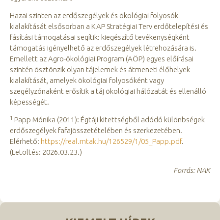
Hazai szinten az erdőszegélyek és ökológiai folyosók
kialakítását elsősorban a KAP Stratégiai Terv erdőtelepítési és
fásítási támogatásai segítik: kiegészítő tevékenységként
támogatás igényelhető az erdőszegélyek létrehozására is.
Emellett az Agro-ökológiai Program (AÖP) egyes előírásai
szintén ösztönzik olyan tájelemek és átmeneti élőhelyek
kialakítását, amelyek ökológiai folyosóként vagy
szegélyzónaként erősítik a táj ökológiai hálózatát és ellenálló
képességét.
1
Papp Mónika (2011): Égtáji kitettségből adódó különbségek
erdőszegélyek fafajösszetételében és szerkezetében.
Elérhető:
https://real.mtak.hu/126529/1/05_Papp.pdf
.
(Letöltés: 2026.03.23.)
Forrás: NAK