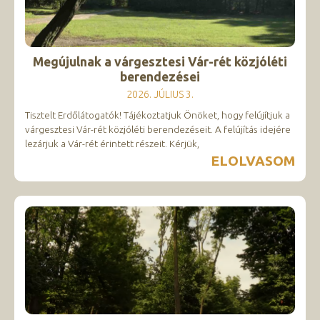
Megújulnak a várgesztesi Vár-rét közjóléti
berendezései
2026. JÚLIUS 3.
Tisztelt Erdőlátogatók! Tájékoztatjuk Önöket, hogy felújítjuk a
várgesztesi Vár-rét közjóléti berendezéseit. A felújítás idejére
lezárjuk a Vár-rét érintett részeit. Kérjük,
ELOLVASOM