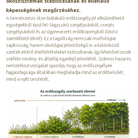
ökoszisztémák stabilitásának és ellenálló
képességének megőrzéséhez.
A természetes úton kialakuló erdőszegély jól elkülöníthető
egységekből épül fel: lágyszárú szegélysávból, cserjés
szegélysávból és az úgynevezett erdőköpenyből (
lásd a
szemléltető ábrát
). Ez a tagoltság nemcsak morfológiai
sajátosság, hanem ökológiai jelentőségű is: a különböző
szintek eltérő életfeltételeket biztosítanak, így lehetővé teszik
sokféle növény- és állatfaj egyidejű jelenlétét. Számos hazai és
nemzetközi vizsgálat igazolja, hogy az erdőszegélyek
fajgazdagsága általában meghaladja mind az erdőbelsőét,
mind a nyílt területét.