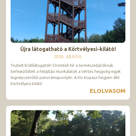
Újra látogatható a Körtvélyesi-kilátó!
2026. JÚLIUS 6.
Tisztelt Erdőlátogatók! Örömteli hír a természetjáróknak:
befejeződtek a felújítási munkálatok a Vértes hegység egyik
legnépszerűbb panorámapontján. A Kis-Kopasz-hegyen álló
Körtvélyesi-kilátó
ELOLVASOM