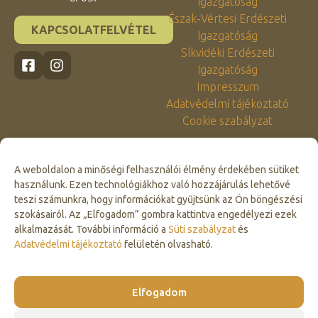
Igazgatóság
Észak-Vértesi Erdészeti
KAPCSOLATFELVÉTEL
Igazgatóság
Síkvidéki Erdészeti
Igazgatóság
Impresszum
Adatvédelmi tájékoztató
Cookie szabályzat
A weboldalon a minőségi felhasználói élmény érdekében sütiket
használunk. Ezen technológiákhoz való hozzájárulás lehetővé
teszi számunkra, hogy információkat gyűjtsünk az Ön böngészési
szokásairól. Az „Elfogadom” gombra kattintva engedélyezi ezek
alkalmazását. További információ a
Süti szabályzat
és
Click to accept marketing cookies and
Adatvédelmi tájékoztató
felületén olvasható.
enable this content
Elfogadom