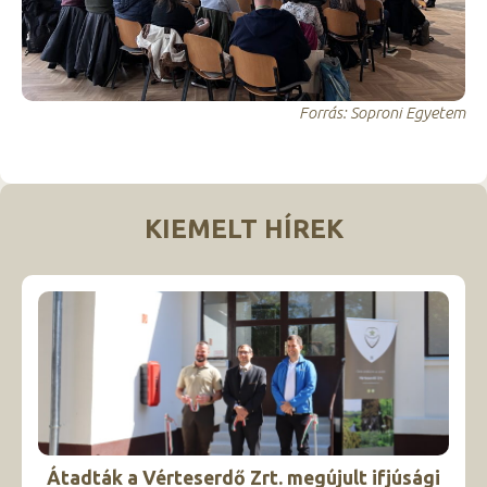
Forrás: Soproni Egyetem
KIEMELT HÍREK
Átadták a Vérteserdő Zrt. megújult ifjúsági