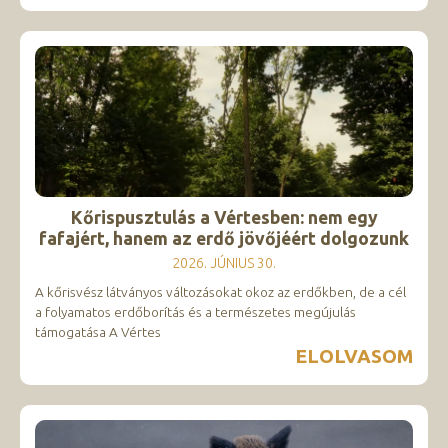
Kőrispusztulás a Vértesben: nem egy
fafajért, hanem az erdő jövőjéért dolgozunk
2026. JÚNIUS 30.
A kőrisvész látványos változásokat okoz az erdőkben, de a cél
a folyamatos erdőborítás és a természetes megújulás
támogatása A Vértes
ELOLVASOM