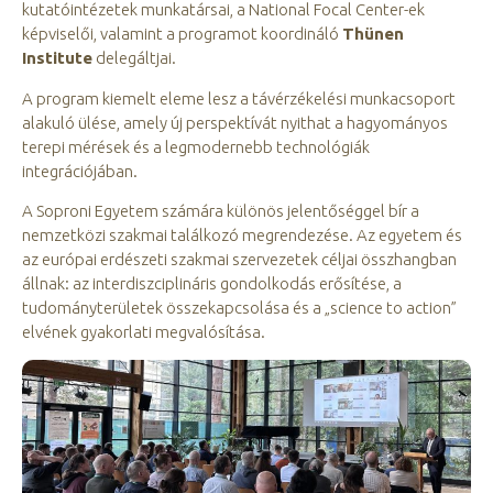
kutatóintézetek munkatársai, a National Focal Center-ek
képviselői, valamint a programot koordináló
Thünen
Institute
delegáltjai.
A program kiemelt eleme lesz a távérzékelési munkacsoport
alakuló ülése, amely új perspektívát nyithat a hagyományos
terepi mérések és a legmodernebb technológiák
integrációjában.
A Soproni Egyetem számára különös jelentőséggel bír a
nemzetközi szakmai találkozó megrendezése. Az egyetem és
az európai erdészeti szakmai szervezetek céljai összhangban
állnak: az interdiszciplináris gondolkodás erősítése, a
tudományterületek összekapcsolása és a „science to action”
elvének gyakorlati megvalósítása.