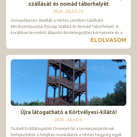
szállását és nomád táborhelyét
2026. JÚLIUS 22.
Ünnepélyesen átadták a Vértes szívében található
Mindszentpusztai Ifjúsági Szállást és Nomád Táborhelyet. A
korábban leromlott állapotú épületegyüttes környezete és a
ELOLVASOM
Újra látogatható a Körtvélyesi-kilátó!
2026. JÚLIUS 6.
Tisztelt Erdőlátogatók! Örömteli hír a természetjáróknak:
befejeződtek a felújítási munkálatok a Vértes hegység egyik