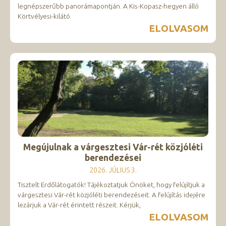
legnépszerűbb panorámapontján. A Kis-Kopasz-hegyen álló
Körtvélyesi-kilátó
ELOLVASOM
Megújulnak a várgesztesi Vár-rét közjóléti
berendezései
2026. JÚLIUS 3.
Tisztelt Erdőlátogatók! Tájékoztatjuk Önöket, hogy felújítjuk a
várgesztesi Vár-rét közjóléti berendezéseit. A felújítás idejére
lezárjuk a Vár-rét érintett részeit. Kérjük,
ELOLVASOM