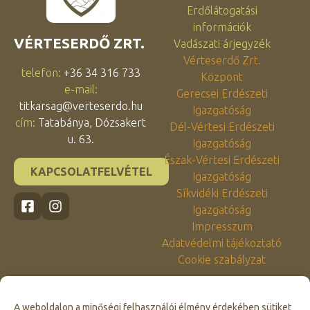
Erdőlátogatási
információk
VÉRTESERDŐ ZRT.
Vadászati árjegyzék
Vérteserdő Zrt.
telefon:
+36 34 316 733
Központ
e-mail:
Gerecsei Erdészeti
titkarsag@verteserdo.hu
Igazgatóság
cím:
Tatabánya, Dózsakert
Dél-Vértesi Erdészeti
u. 63.
Igazgatóság
Észak-Vértesi Erdészeti
KAPCSOLATFELVÉTEL
Igazgatóság
Síkvidéki Erdészeti
Igazgatóság
Impresszum
Adatvédelmi tájékoztató
Cookie szabályzat
A weboldalon a minőségi felhasználói élmény érdekében sütiket