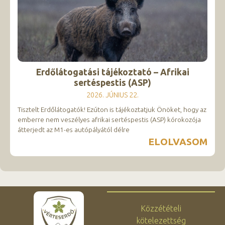
Erdőlátogatási tájékoztató – Afrikai
sertéspestis (ASP)
2026. JÚNIUS 22.
Tisztelt Erdőlátogatók! Ezúton is tájékoztatjuk Önöket, hogy az
emberre nem veszélyes afrikai sertéspestis (ASP) kórokozója
átterjedt az M1-es autópályától délre
ELOLVASOM
Közzétételi
kötelezettség