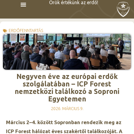
Örök értékünk az erdő!
ERDŐFENNTARTÁS
Negyven éve az európai erdők
szolgálatában – ICP Forest
nemzetközi találkozó a Soproni
Egyetemen
2026. MÁRCIUS 9.
Március 2–4. között Sopronban rendezik meg az
ICP Forest hálózat éves szakértői találkozóját. A