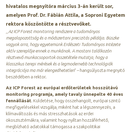
hivatalos megnyitóra március 3-án került sor,
amelyen Prof. Dr. Fábián Attila, a Soproni Egyetem
rektora köszöntötte a résztvevőket.
,,Az ICP Forest monitoring rendszere a tudományos
megalapozottság és a módszertani precizitás példája. Büszke
vagyok arra, hogy egyetemünk Erdészeti Tudományos Intézete
aktív szereplője ennek a munkának. A mostani találkozón
résztvevő munkacsoportok összetétele mutatja, hogy a
klasszikus terepi mérések és a legmodernebb technológiák
integrációja ma már elengedhetetlen
” – hangsúlyozta megnyitó
beszédében a rektor.
Az ICP Forest az európai erdőterületek hosszútávú
monitoring programja, amely tavaly ünnepelte 40 éves
fennállását
. Küldetése, hogy összehangolt, európai szintű
megfigyelésekkel vizsgálja, miként hat a légszennyezés, a
klímaváltozás és más stresszhatások az erdei
ökoszisztémákra, valamint hogy nyíltan hozzáférhető,
megbízható adatokkal támogassa a szakpolitikai