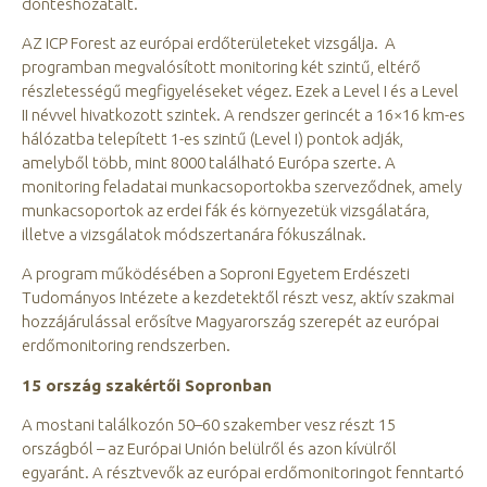
döntéshozatalt.
AZ ICP Forest az európai erdőterületeket vizsgálja. A
programban megvalósított monitoring két szintű, eltérő
részletességű megfigyeléseket végez. Ezek a Level I és a Level
II névvel hivatkozott szintek. A rendszer gerincét a 16×16 km-es
hálózatba telepített 1-es szintű (Level I) pontok adják,
amelyből több, mint 8000 található Európa szerte. A
monitoring feladatai munkacsoportokba szerveződnek, amely
munkacsoportok az erdei fák és környezetük vizsgálatára,
illetve a vizsgálatok módszertanára fókuszálnak.
A program működésében a Soproni Egyetem Erdészeti
Tudományos Intézete a kezdetektől részt vesz, aktív szakmai
hozzájárulással erősítve Magyarország szerepét az európai
erdőmonitoring rendszerben.
15 ország szakértői Sopronban
A mostani találkozón 50–60 szakember vesz részt 15
országból – az Európai Unión belülről és azon kívülről
egyaránt. A résztvevők az európai erdőmonitoringot fenntartó