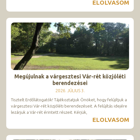
ELOLVASOM
Megújulnak a várgesztesi Vár-rét közjóléti
berendezései
2026. JÚLIUS 3.
Tisztelt Erdőlátogatók! Tájékoztatjuk Önöket, hogy felújítjuk a
várgesztesi Vár-rét közjóléti berendezéseit. A felújítás idejére
lezárjuk a Vár-rét érintett részeit. Kérjük,
ELOLVASOM