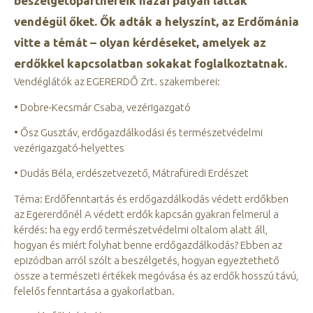
beszélgetőpartnereik hazai pályán látták
vendégül őket. Ők adták a helyszínt, az Erdőmánia
vitte a témát – olyan kérdéseket, amelyek az
erdőkkel kapcsolatban sokakat foglalkoztatnak.
Vendéglátók az EGERERDŐ Zrt. szakemberei:
• Dobre-Kecsmár Csaba, vezérigazgató
• Ősz Gusztáv, erdőgazdálkodási és természetvédelmi
vezérigazgató-helyettes
• Dudás Béla, erdészetvezető, Mátrafüredi Erdészet
Téma: Erdőfenntartás és erdőgazdálkodás védett erdőkben
az Egererdőnél A védett erdők kapcsán gyakran felmerül a
kérdés: ha egy erdő természetvédelmi oltalom alatt áll,
hogyan és miért folyhat benne erdőgazdálkodás? Ebben az
epizódban arról szólt a beszélgetés, hogyan egyeztethető
össze a természeti értékek megóvása és az erdők hosszú távú,
felelős fenntartása a gyakorlatban.