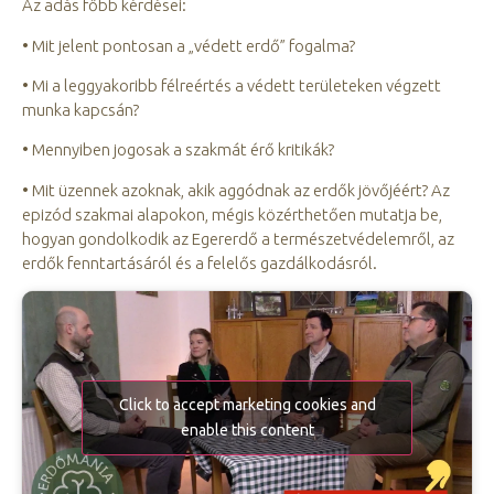
Az adás főbb kérdései:
• Mit jelent pontosan a „védett erdő” fogalma?
• Mi a leggyakoribb félreértés a védett területeken végzett
munka kapcsán?
• Mennyiben jogosak a szakmát érő kritikák?
• Mit üzennek azoknak, akik aggódnak az erdők jövőjéért? Az
epizód szakmai alapokon, mégis közérthetően mutatja be,
hogyan gondolkodik az Egererdő a természetvédelemről, az
erdők fenntartásáról és a felelős gazdálkodásról.
Click to accept marketing cookies and
enable this content