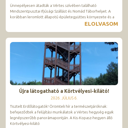
Ünnepélyesen átadták a Vértes szívében található
Mindszentpusztai Ifjúsági Szállást és Nomád Táborhelyet. A
korábban leromlott állapotú épületegyüttes környezete és a
ELOLVASOM
Újra látogatható a Körtvélyesi-kilátó!
2026. JÚLIUS 6.
Tisztelt Erdőlátogatók! Örömteli hír a természetjáróknak:
befejeződtek a felújítási munkálatok a Vértes hegység egyik
legnépszerűbb panorámapontján. A Kis-Kopasz-hegyen álló
Körtvélyesi-kilátó