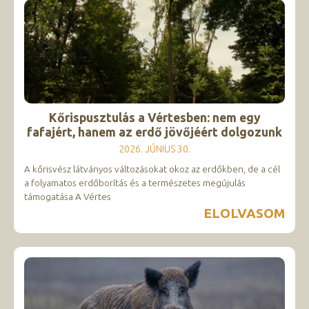
Kőrispusztulás a Vértesben: nem egy
fafajért, hanem az erdő jövőjéért dolgozunk
2026. JÚNIUS 30.
A kőrisvész látványos változásokat okoz az erdőkben, de a cél
a folyamatos erdőborítás és a természetes megújulás
támogatása A Vértes
ELOLVASOM