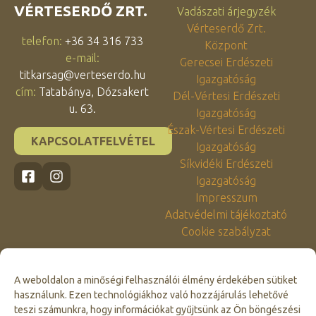
VÉRTESERDŐ ZRT.
Vadászati árjegyzék
Vérteserdő Zrt.
telefon:
+36 34 316 733
Központ
e-mail:
Gerecsei Erdészeti
titkarsag@verteserdo.hu
Igazgatóság
cím:
Tatabánya, Dózsakert
Dél-Vértesi Erdészeti
u. 63.
Igazgatóság
Észak-Vértesi Erdészeti
KAPCSOLATFELVÉTEL
Igazgatóság
Síkvidéki Erdészeti
Igazgatóság
Impresszum
Adatvédelmi tájékoztató
Cookie szabályzat
A weboldalon a minőségi felhasználói élmény érdekében sütiket
használunk. Ezen technológiákhoz való hozzájárulás lehetővé
teszi számunkra, hogy információkat gyűjtsünk az Ön böngészési