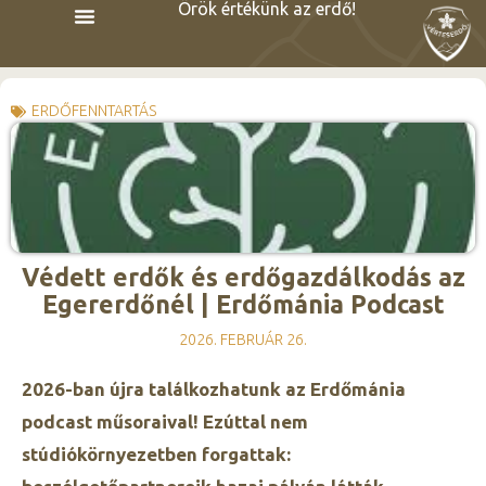
Örök értékünk az erdő!
ERDŐFENNTARTÁS
Védett erdők és erdőgazdálkodás az
Egererdőnél | Erdőmánia Podcast
2026. FEBRUÁR 26.
2026-ban újra találkozhatunk az Erdőmánia
podcast műsoraival! Ezúttal nem
stúdiókörnyezetben forgattak: