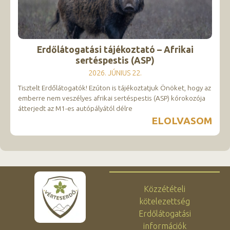
Erdőlátogatási tájékoztató – Afrikai
sertéspestis (ASP)
2026. JÚNIUS 22.
Tisztelt Erdőlátogatók! Ezúton is tájékoztatjuk Önöket, hogy az
emberre nem veszélyes afrikai sertéspestis (ASP) kórokozója
átterjedt az M1-es autópályától délre
ELOLVASOM
Közzétételi
kötelezettség
Erdőlátogatási
információk