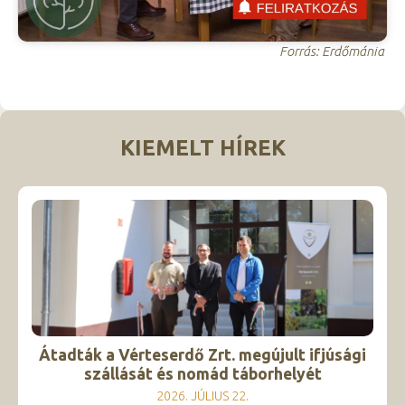
Forrás: Erdőmánia
KIEMELT HÍREK
Átadták a Vérteserdő Zrt. megújult ifjúsági
szállását és nomád táborhelyét
2026. JÚLIUS 22.