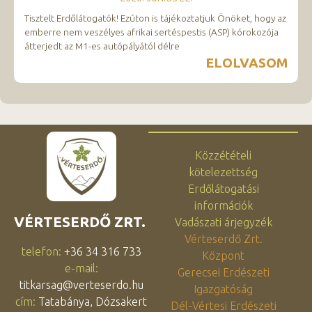
Tisztelt Erdőlátogatók! Ezúton is tájékoztatjuk Önöket, hogy az
emberre nem veszélyes afrikai sertéspestis (ASP) kórokozója
átterjedt az M1-es autópályától délre
ELOLVASOM
Közzétételi
kötelezettség
Erdőlátogatási
információk
VÉRTESERDŐ ZRT.
Vadászati árjegyzék
Vérteserdő Zrt.
telefon:
+36 34 316 733
Központ
e-mail:
Gerecsei Erdészeti
titkarsag@verteserdo.hu
Igazgatóság
cím:
Tatabánya, Dózsakert
Dél-Vértesi Erdészeti