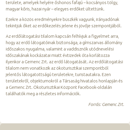
területe, amelyek helyére őshonos fafajú – kocsányos tölgy,
magyar kőris, hazai nyár – elegyes erdőket ültettünk.
Ezekre a közös eredményekre büszkék vagyunk, irányadónak
tekintjük őket az erdőkezelés jelene és jövője szempontjából.
Az erdőlátogatási tilalom kapcsán felhívjuk a figyelmet arra,
hogy az erdő látogatóinak biztonsága, a gímszarvas állomány
időszakos nyugalma, valamint a vaddisznók utódnevelési
időszakának kockázatai miatt évtizedek óta korlátozza
ilyenkor a Gemenc Zrt. az erdő látogatását. Az erdőlátogatási
tilalom nem vonatkozik az ökoturisztikai szempontból
jelentős látogatottságú területekre, turistautakra. Ezen
területekről, objektumokról a Társaság hivatalos honlapján és
a Gemenc Zrt. Ökoturisztikai Központ Facebook-oldalán
találhatók meg a részletes információk.
Forrás: Gemenc Zrt.