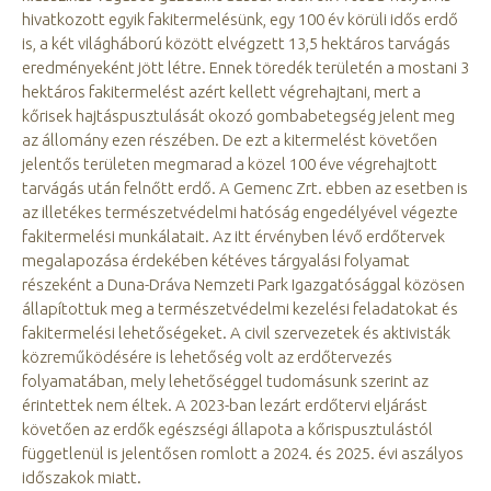
hivatkozott egyik fakitermelésünk, egy 100 év körüli idős erdő
is, a két világháború között elvégzett 13,5 hektáros tarvágás
eredményeként jött létre. Ennek töredék területén a mostani 3
hektáros fakitermelést azért kellett végrehajtani, mert a
kőrisek hajtáspusztulását okozó gombabetegség jelent meg
az állomány ezen részében. De ezt a kitermelést követően
jelentős területen megmarad a közel 100 éve végrehajtott
tarvágás után felnőtt erdő. A Gemenc Zrt. ebben az esetben is
az illetékes természetvédelmi hatóság engedélyével végezte
fakitermelési munkálatait. Az itt érvényben lévő erdőtervek
megalapozása érdekében kétéves tárgyalási folyamat
részeként a Duna-Dráva Nemzeti Park Igazgatósággal közösen
állapítottuk meg a természetvédelmi kezelési feladatokat és
fakitermelési lehetőségeket. A civil szervezetek és aktivisták
közreműködésére is lehetőség volt az erdőtervezés
folyamatában, mely lehetőséggel tudomásunk szerint az
érintettek nem éltek. A 2023-ban lezárt erdőtervi eljárást
követően az erdők egészségi állapota a kőrispusztulástól
függetlenül is jelentősen romlott a 2024. és 2025. évi aszályos
időszakok miatt.