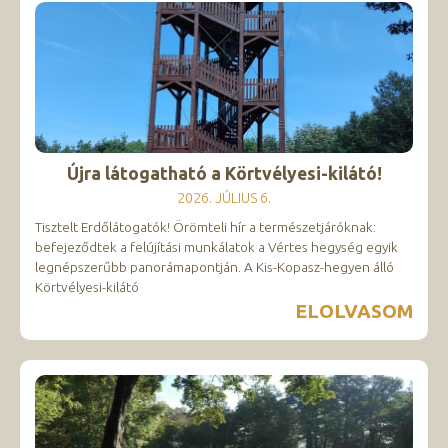
Újra látogatható a Körtvélyesi-kilátó!
2026. JÚLIUS 6.
Tisztelt Erdőlátogatók! Örömteli hír a természetjáróknak:
befejeződtek a felújítási munkálatok a Vértes hegység egyik
legnépszerűbb panorámapontján. A Kis-Kopasz-hegyen álló
Körtvélyesi-kilátó
ELOLVASOM