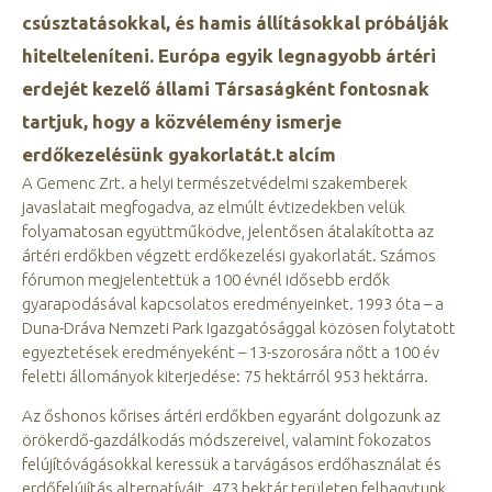
csúsztatásokkal, és hamis állításokkal próbálják
hitelteleníteni. Európa egyik legnagyobb ártéri
erdejét kezelő állami Társaságként fontosnak
tartjuk, hogy a közvélemény ismerje
erdőkezelésünk gyakorlatát.t alcím
A Gemenc Zrt. a helyi természetvédelmi szakemberek
javaslatait megfogadva, az elmúlt évtizedekben velük
folyamatosan együttműködve, jelentősen átalakította az
ártéri erdőkben végzett erdőkezelési gyakorlatát. Számos
fórumon megjelentettük a 100 évnél idősebb erdők
gyarapodásával kapcsolatos eredményeinket. 1993 óta – a
Duna-Dráva Nemzeti Park Igazgatósággal közösen folytatott
egyeztetések eredményeként – 13-szorosára nőtt a 100 év
feletti állományok kiterjedése: 75 hektárról 953 hektárra.
Az őshonos kőrises ártéri erdőkben egyaránt dolgozunk az
örökerdő-gazdálkodás módszereivel, valamint fokozatos
felújítóvágásokkal keressük a tarvágásos erdőhasználat és
erdőfelújítás alternatíváit. 473 hektár területen felhagytunk