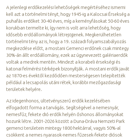
A jelenlegi erdőkezelési lehetőségek megértéséhez ismerni
kell azt a történelmi tényt, hogy 1945-ig a Kalocsai Érsekség a
puhafás erdőket 30-40 éves, míg a keményfásokat 50-60 éves
korukban termelte ki, így nem is volt arra lehetőség, hogy
idősebb erdőállományok létrejöjjenek. Megkerülhetetlen
történelmi tény az is, hogy a 19. századi folyamszabályozás
megkezdése előtt, a mostani Gemenci erdőnek csak mintegy
30%-án állt erdőállomány, ezek az úgynevezett galériaerdők
voltak a medrek mentén. Mindezt a korabeli érsekségi és
katonai felmérési térképek bizonyítják. A mostani erdők javát
az 1870-es évektől kezdődően mesterségesen telepítették
például a lecsapolás utáni rétek, korábbi mezőgazdasági
területek helyére.
Az idegenhonos, ültetvényszerű erdők kezelésében
elfogadott forma a tarvágás. Segítségével a nemesnyár,
nemesfűz, fekete dió erdők helyén őshonos állományokat
hozunk létre. 2001-2026 között a Duna-Dráva Nemzeti Park
gemenci területein mintegy 1800 hektárral, vagyis 50%-al
csökkent a nemes nyarasok-nemes fűzesek-fekete diósok