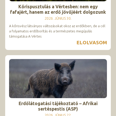
Kőrispusztulás a Vértesben: nem egy
fafajért, hanem az erdő jövőjéért dolgozunk
2026. JÚNIUS 30.
A kőrisvész látványos változásokat okoz az erdőkben, de a cél
a folyamatos erdőborítás és a természetes megújulás
támogatása A Vértes
ELOLVASOM
Erdőlátogatási tájékoztató – Afrikai
sertéspestis (ASP)
2026. JÚNIUS 22.