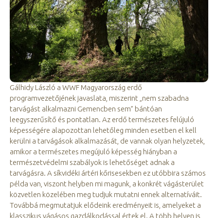
Gálhidy László a WWF Magyarország erdő
programvezetőjének javaslata, miszerint „nem szabadna
tarvágást alkalmazni Gemencben sem” bántóan
leegyszerűsítő és pontatlan. Az erdő természetes felújuló
képességére alapozottan lehetőleg minden esetben el kell
kerülni a tarvágások alkalmazását, de vannak olyan helyzetek,
amikor a természetes megújuló képesség hiányban a
természetvédelmi szabályok is lehetőséget adnak a
tarvágásra. A síkvidéki ártéri kőrisesekben ez utóbbira számos
példa van, viszont helyben mi magunk, a konkrét vágásterület
közvetlen közelében meg tudjuk mutatni ennek alternatíváit.
Továbbá megmutatjuk elődeink eredményeit is, amelyeket a
klasszikus vágásos gazdálkodással értek el. A több helyen is