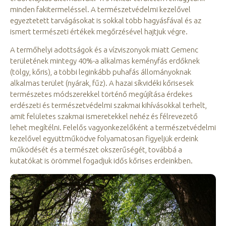
minden fakitermeléssel. A természetvédelmi kezelővel
egyeztetett tarvágásokat is sokkal több hagyásfával és az
ismert természeti értékek megőrzésével hajtjuk végre.
A termőhelyi adottságok és a vízviszonyok miatt Gemenc
területének mintegy 40%-a alkalmas keményfás erdőknek
(tölgy, kőris), a többi leginkább puhafás állományoknak
alkalmas terület (nyárak, fűz). A hazai síkvidéki kőrisesek
természetes módszerekkel történő megújítása érdekes
erdészeti és természetvédelmi szakmai kihívásokkal terhelt,
amit felületes szakmai ismeretekkel nehéz és félrevezető
lehet megítélni. Felelős vagyonkezelőként a természetvédelmi
kezelővel együttműködve folyamatosan figyeljük erdeink
működését és a természet okszerűségét, továbbá a
kutatókat is örömmel fogadjuk idős kőrises erdeinkben.