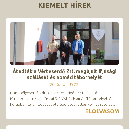
KIEMELT HÍREK
Átadták a Vérteserdő Zrt. megújult ifjúsági
szállását és nomád táborhelyét
2026. JÚLIUS 22.
Ünnepélyesen átadták a Vértes szívében található
Mindszentpusztai Ifjúsági Szállást és Nomád Táborhelyet. A
korábban leromlott állapotú épületegyüttes környezete és a
ELOLVASOM