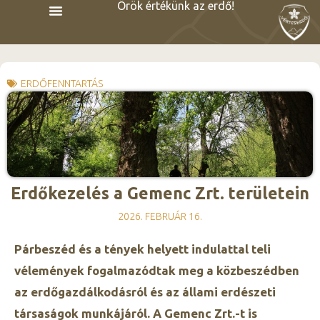
Örök értékünk az erdő!
ERDŐFENNTARTÁS
Erdőkezelés a Gemenc Zrt. területein
2026. FEBRUÁR 16.
Párbeszéd és a tények helyett indulattal teli
vélemények fogalmazódtak meg a közbeszédben
az erdőgazdálkodásról és az állami erdészeti
társaságok munkájáról. A Gemenc Zrt.-t is