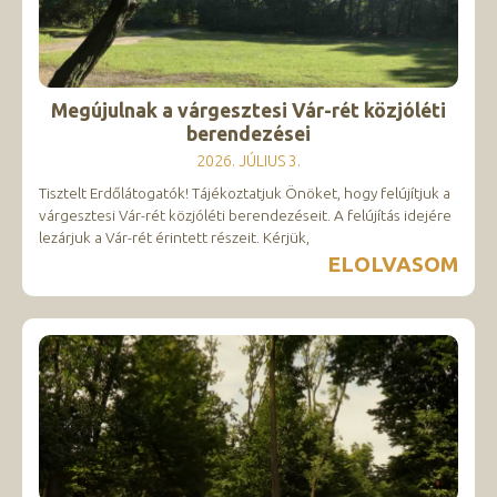
Megújulnak a várgesztesi Vár-rét közjóléti
berendezései
2026. JÚLIUS 3.
Tisztelt Erdőlátogatók! Tájékoztatjuk Önöket, hogy felújítjuk a
várgesztesi Vár-rét közjóléti berendezéseit. A felújítás idejére
lezárjuk a Vár-rét érintett részeit. Kérjük,
ELOLVASOM