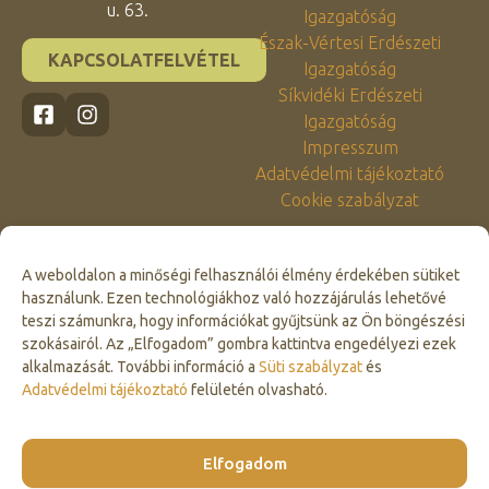
u. 63.
Igazgatóság
Észak-Vértesi Erdészeti
KAPCSOLATFELVÉTEL
Igazgatóság
Síkvidéki Erdészeti
Igazgatóság
Impresszum
Adatvédelmi tájékoztató
Cookie szabályzat
A weboldalon a minőségi felhasználói élmény érdekében sütiket
használunk. Ezen technológiákhoz való hozzájárulás lehetővé
teszi számunkra, hogy információkat gyűjtsünk az Ön böngészési
szokásairól. Az „Elfogadom” gombra kattintva engedélyezi ezek
alkalmazását. További információ a
Süti szabályzat
és
Click to accept marketing cookies and
Adatvédelmi tájékoztató
felületén olvasható.
enable this content
Elfogadom