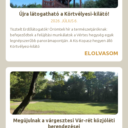
Újra látogatható a Körtvélyesi-kilátó!
2026. JÚLIUS 6.
Tisztelt Erdőlátogatók! Örömteli hír a természetjáróknak:
befejeződtek a felújítási munkálatok a Vértes hegység egyik
legnépszerűbb panorámapontján. A Kis-Kopasz-hegyen álló
Körtvélyesi-kilátó
ELOLVASOM
Megújulnak a várgesztesi Vár-rét közjóléti
berendezései