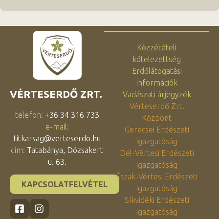
Közzétételi
kötelezettség
Erdőlátogatási
információk
VÉRTESERDŐ ZRT.
Vadászati árjegyzék
Vérteserdő Zrt.
telefon:
+36 34 316 733
Központ
e-mail:
Gerecsei Erdészeti
titkarsag@verteserdo.hu
Igazgatóság
cím:
Tatabánya, Dózsakert
Dél-Vértesi Erdészeti
u. 63.
Igazgatóság
Észak-Vértesi Erdészeti
KAPCSOLATFELVÉTEL
Igazgatóság
Síkvidéki Erdészeti
Igazgatóság