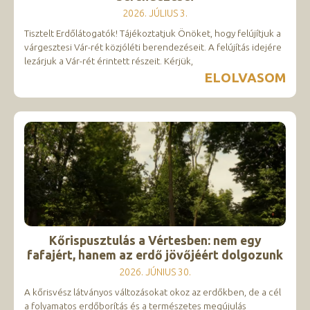
2026. JÚLIUS 3.
Tisztelt Erdőlátogatók! Tájékoztatjuk Önöket, hogy felújítjuk a
várgesztesi Vár-rét közjóléti berendezéseit. A felújítás idejére
lezárjuk a Vár-rét érintett részeit. Kérjük,
ELOLVASOM
Kőrispusztulás a Vértesben: nem egy
fafajért, hanem az erdő jövőjéért dolgozunk
2026. JÚNIUS 30.
A kőrisvész látványos változásokat okoz az erdőkben, de a cél
a folyamatos erdőborítás és a természetes megújulás