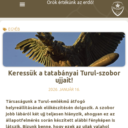
Örök értékünk az erdő!
EGYÉB
Keressük a tatabányai Turul-szobor
ujjait!
2026. JANUÁR 16.
Társaságunk a Turul-emlékmű átfogó
helyreállításának előkészítésén dolgozik. A szobor
jobb lábáról két ujj teljesen hiányzik, ahogyan ez az
állapotfelmérés során készített alábbi fényképen is
látszik. Bízunk benne, hogy ezek az ujjak valahol