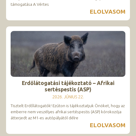
támogatása A Vértes
ELOLVASOM
Erdőlátogatási tájékoztató – Afrikai
sertéspestis (ASP)
2026. JÚNIUS 22.
Tisztelt Erdőlátogatók! Ezúton is tájékoztatjuk Önöket, hogy az
emberre nem veszélyes afrikai sertéspestis (ASP) kórokozója
átterjedt az M1-es autópályától délre
ELOLVASOM