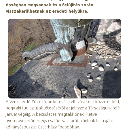
épségben megvannak és a felújítás során
visszakerülhetnek az eredeti helyükre.
A Vérteserdő Zrt. ezúton keresési felhívást tesz közzé és kéri,
hogy aki tud az ujjak létezéséről az jelezze a Társaságunk felé
január végéig. A becsületes megtalálónak, illetve
nyomravezetőnek egy családi vacsorát ajánlunk fel a gánt-
kőhányáspusztai Esterházy Fogadóban.