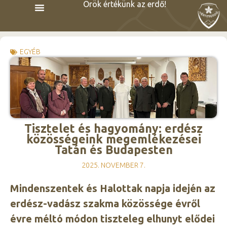
Örök értékünk az erdő!
EGYÉB
Tisztelet és hagyomány: erdész
közösségeink megemlékezései
Tatán és Budapesten
2025. NOVEMBER 7.
Mindenszentek és Halottak napja idején az
erdész-vadász szakma közössége évről
évre méltó módon tiszteleg elhunyt elődei