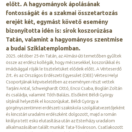
előtt. A hagyományok ápolásának
fontosságát és a szakmai összetartozás
erejét két, egymást követő esemény
bizonyította idén is: sírok koszorúzása
Tatán, valamint a hagyományos szentmise
a budai Sziklatemplomban.
2025. október 25-én Tatán, az Almási-úti temetőben gyűltek
össze az erdész kollégák, hogy mécsesekkel, koszorúkkal és
imádsággal róják le tiszteletüket elődeik előtt. A Vérteserdő
Zrt. és az Országos Erdészeti Egyesület (OEE) Vértesi Helyi
Csoportjának képviseletében az eseményen részt vettek
Tarjáni Antal, Schweighardt Ottó, Encsi Csaba, Boglári Zoltán
és családja, valamint Tóth Balázs. Elsőként Béldi György
sírjánál helyezték el koszorújukat. Béldi György a
görgényszentimrei erdészeti szakiskola szolgálatvezetőjeként
és kincstári uradalmi erdészként dolgozott, majd a román
királyra tett eskü elutasítása után az Esterházy uradalom
alkalmazásában talált munkát Tata-Tóvároson. Csatlakozott