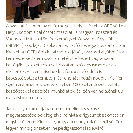
A szertartás során az oltár mögött helyezték el az OEE Vértesi
Helyi Csoport által őrzött másolati, a Magyar Erdészeti és
Vadászati Műszaki Segédszemélyzet Országos Egyesülete
(
MEVME) zászlaját. Csóka János házfőnök atya köszöntötte a
híveket, az OEE több helyi csoportjából, szakosztályából és a
természetvédelem szakterületéről érkezett tagtársakat,
kollégákat, akiket sokan a hozzátartozóik és ismerőseik is
elkísértek. A szentmiséhez két fontos évforduló is
kapcsolódott: a templom és rendház megálmodója, Pfeiffer
Gyula erdőmérnök szervezésében 100 esztendővel ezelőtt
kezdődtek el az építési munkálatok, és idén van halálának 80
éves évfordulója is.
János atya homíliájában, az evangéliumi szakasz
magyarázatába belefoglalva, felhívta a figyelmet az önzetlen
nagylelkűségre. Kiemelte, hogy adományaink és segítségünk
legyen mindig önzetlen, ne pedig viszonzást elváró,