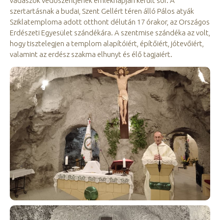
vadászok védőszentjének emléknapján került sor. A
szertartásnak a budai, Szent Gellért téren álló Pálos atyák
Sziklatemploma adott otthont délután 17 órakor, az Országos
Erdészeti Egyesület szándékára. A szentmise szándéka az volt,
hogy tisztelegjen a templom alapítóiért, építőiért, jótevőiért,
valamint az erdész szakma elhunyt és élő tagjaiért.