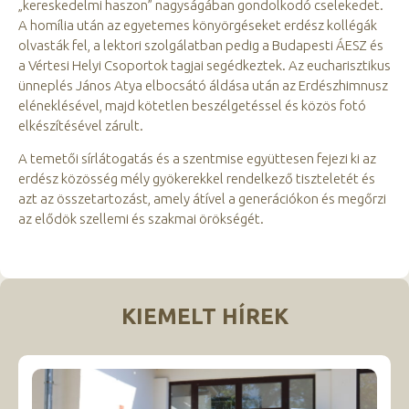
„kereskedelmi haszon” nagyságában gondolkodó cselekedet.
A homília után az egyetemes könyörgéseket erdész kollégák
olvasták fel, a lektori szolgálatban pedig a Budapesti ÁESZ és
a Vértesi Helyi Csoportok tagjai segédkeztek. Az eucharisztikus
ünneplés János Atya elbocsátó áldása után az Erdészhimnusz
eléneklésével, majd kötetlen beszélgetéssel és közös fotó
elkészítésével zárult.
A temetői sírlátogatás és a szentmise együttesen fejezi ki az
erdész közösség mély gyökerekkel rendelkező tiszteletét és
azt az összetartozást, amely átível a generációkon és megőrzi
az elődök szellemi és szakmai örökségét.
KIEMELT HÍREK