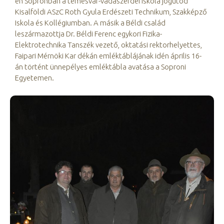
én Sopronban a temesvár-vadászerdei iskola jogutód
Kisalföldi ASzC Roth Gyula Erdészeti Technikum, Szakképző
Iskola és Kollégiumban. A másik a Béldi család
leszármazottja Dr. Béldi Ferenc egykori Fizika-
Elektrotechnika Tanszék vezető, oktatási rektorhelyettes,
Faipari Mérnöki Kar dékán emléktáblájának idén április 16-
án történt ünnepélyes emléktábla avatása a Soproni
Egyetemen.