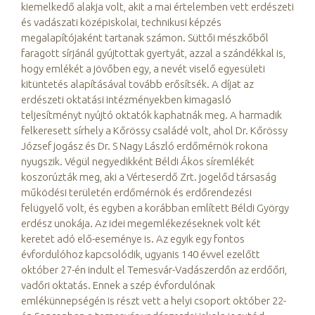
kiemelkedő alakja volt, akit a mai értelemben vett erdészeti
és vadászati középiskolai, technikusi képzés
megalapítójaként tartanak számon. Süttői mészkőből
faragott sírjánál gyújtottak gyertyát, azzal a szándékkal is,
hogy emlékét a jövőben egy, a nevét viselő egyesületi
kitüntetés alapításával tovább erősítsék. A díjat az
erdészeti oktatási intézményekben kimagasló
teljesítményt nyújtó oktatók kaphatnák meg. A harmadik
felkeresett sírhely a Kőrössy családé volt, ahol Dr. Kőrössy
József jogász és Dr. S Nagy László erdőmérnök rokona
nyugszik. Végül negyedikként Béldi Ákos síremlékét
koszorúzták meg, aki a Vérteserdő Zrt. jogelőd társaság
működési területén erdőmérnök és erdőrendezési
felügyelő volt, és egyben a korábban említett Béldi György
erdész unokája. Az idei megemlékezéseknek volt két
keretet adó elő-eseménye is. Az egyik egy fontos
évfordulóhoz kapcsolódik, ugyanis 140 évvel ezelőtt
október 27-én indult el Temesvár-Vadászerdőn az erdőőri,
vadőri oktatás. Ennek a szép évfordulónak
emlékünnepségén is részt vett a helyi csoport október 22-