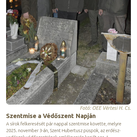
Fotó: OEE Vértesi H. Cs.
Szentmise a Védőszent Napján
A sírok felkeresését pár nappal szentmise követte, melyre
2025. november 3-án, Szent Hubertusz püspök, az erdész-