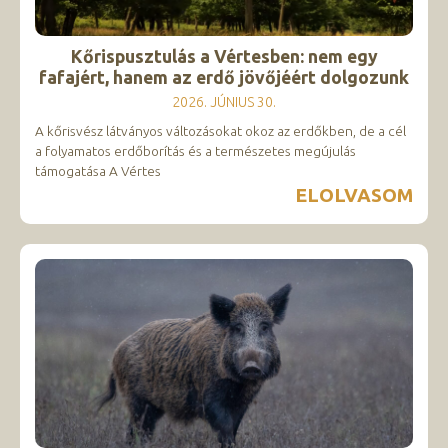
Kőrispusztulás a Vértesben: nem egy
fafajért, hanem az erdő jövőjéért dolgozunk
2026. JÚNIUS 30.
A kőrisvész látványos változásokat okoz az erdőkben, de a cél
a folyamatos erdőborítás és a természetes megújulás
támogatása A Vértes
ELOLVASOM