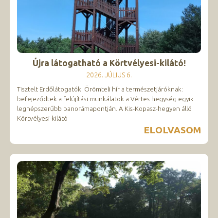
Újra látogatható a Körtvélyesi-kilátó!
2026. JÚLIUS 6.
Tisztelt Erdőlátogatók! Örömteli hír a természetjáróknak:
befejeződtek a felújítási munkálatok a Vértes hegység egyik
legnépszerűbb panorámapontján. A Kis-Kopasz-hegyen álló
Körtvélyesi-kilátó
ELOLVASOM