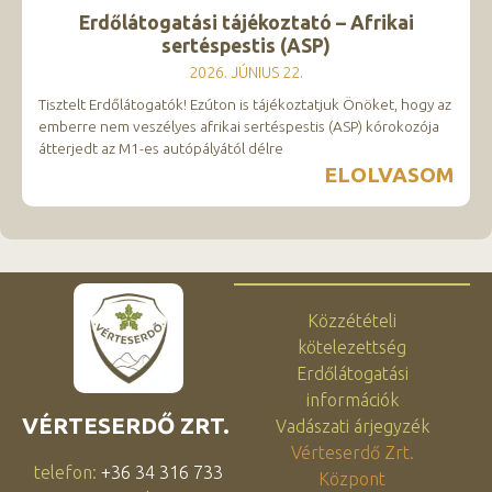
Erdőlátogatási tájékoztató – Afrikai
sertéspestis (ASP)
2026. JÚNIUS 22.
Tisztelt Erdőlátogatók! Ezúton is tájékoztatjuk Önöket, hogy az
emberre nem veszélyes afrikai sertéspestis (ASP) kórokozója
átterjedt az M1-es autópályától délre
ELOLVASOM
Közzétételi
kötelezettség
Erdőlátogatási
információk
VÉRTESERDŐ ZRT.
Vadászati árjegyzék
Vérteserdő Zrt.
telefon:
+36 34 316 733
Központ