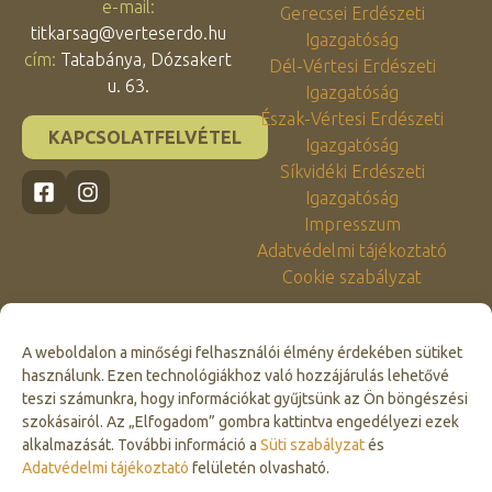
e-mail:
Gerecsei Erdészeti
titkarsag@verteserdo.hu
Igazgatóság
cím:
Tatabánya, Dózsakert
Dél-Vértesi Erdészeti
u. 63.
Igazgatóság
Észak-Vértesi Erdészeti
KAPCSOLATFELVÉTEL
Igazgatóság
Síkvidéki Erdészeti
Igazgatóság
Impresszum
Adatvédelmi tájékoztató
Cookie szabályzat
A weboldalon a minőségi felhasználói élmény érdekében sütiket
használunk. Ezen technológiákhoz való hozzájárulás lehetővé
teszi számunkra, hogy információkat gyűjtsünk az Ön böngészési
szokásairól. Az „Elfogadom” gombra kattintva engedélyezi ezek
alkalmazását. További információ a
Süti szabályzat
és
Click to accept marketing cookies and
Adatvédelmi tájékoztató
felületén olvasható.
enable this content