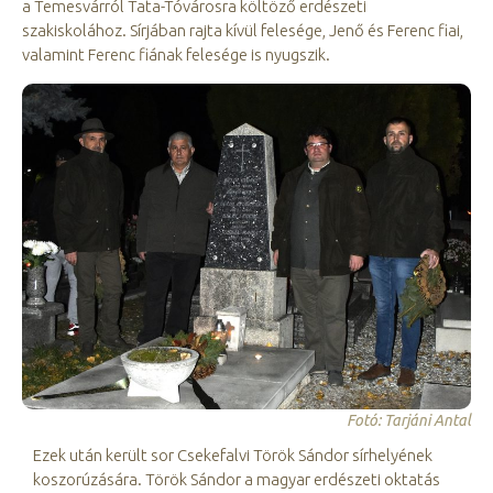
a Temesvárról Tata-Tóvárosra költöző erdészeti
szakiskolához. Sírjában rajta kívül felesége, Jenő és Ferenc fiai,
valamint Ferenc fiának felesége is nyugszik.
Fotó: Tarjáni Antal
Ezek után került sor Csekefalvi Török Sándor sírhelyének
koszorúzására. Török Sándor a magyar erdészeti oktatás