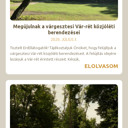
Megújulnak a várgesztesi Vár-rét közjóléti
berendezései
2026. JÚLIUS 3.
Tisztelt Erdőlátogatók! Tájékoztatjuk Önöket, hogy felújítjuk a
várgesztesi Vár-rét közjóléti berendezéseit. A felújítás idejére
lezárjuk a Vár-rét érintett részeit. Kérjük,
ELOLVASOM