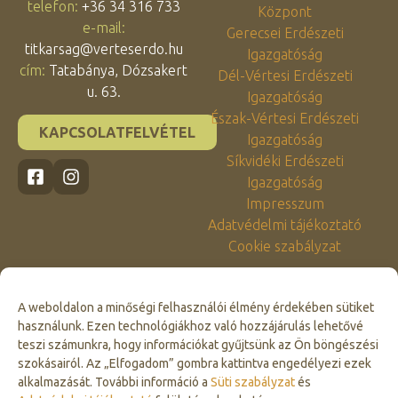
telefon:
+36 34 316 733
Központ
e-mail:
Gerecsei Erdészeti
titkarsag@verteserdo.hu
Igazgatóság
cím:
Tatabánya, Dózsakert
Dél-Vértesi Erdészeti
u. 63.
Igazgatóság
Észak-Vértesi Erdészeti
KAPCSOLATFELVÉTEL
Igazgatóság
Síkvidéki Erdészeti
Igazgatóság
Impresszum
Adatvédelmi tájékoztató
Cookie szabályzat
A weboldalon a minőségi felhasználói élmény érdekében sütiket
használunk. Ezen technológiákhoz való hozzájárulás lehetővé
teszi számunkra, hogy információkat gyűjtsünk az Ön böngészési
szokásairól. Az „Elfogadom” gombra kattintva engedélyezi ezek
alkalmazását. További információ a
Süti szabályzat
és
Click to accept marketing cookies and