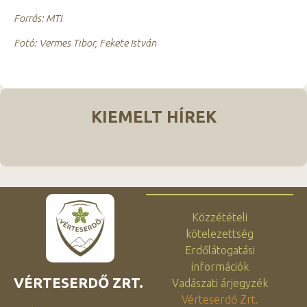
Forrás: MTI
Fotó: Vermes Tibor, Fekete István
KIEMELT HÍREK
Közzétételi
kötelezettség
Erdőlátogatási
információk
VÉRTESERDŐ ZRT.
Vadászati árjegyzék
Vérteserdő Zrt.