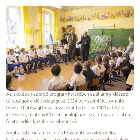
Az Iskolában az erdő program keretében az állami erdészeti
társaságok erdőpedagógusai 2024-ben szemléletformáló
fenntarthatósági foglalkozásokat tartottak 1000 oktatási
intézmény mintegy 60 ezer tanulójának, ez a program szintén
folytatódik – közölte az államtitkár.
A kutatási programok során folyamatosan vizsgálják a
klímaváltozás hatásait az erdőkre. Nyomon követik egyebek