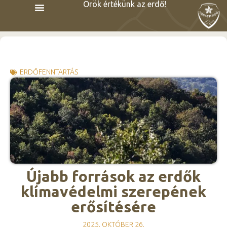
Örök értékünk az erdő!
ERDŐFENNTARTÁS
Újabb források az erdők
klímavédelmi szerepének
erősítésére
2025. OKTÓBER 26.