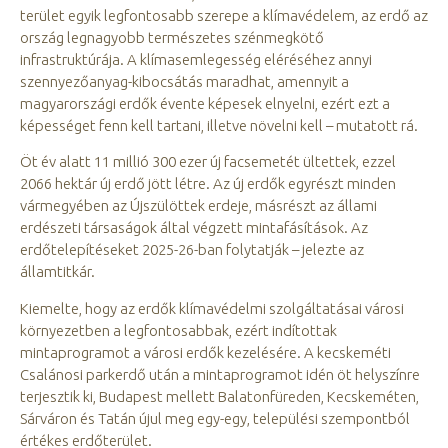
terület egyik legfontosabb szerepe a klímavédelem, az erdő az
ország legnagyobb természetes szénmegkötő
infrastruktúrája. A klímasemlegesség eléréséhez annyi
szennyezőanyag-kibocsátás maradhat, amennyit a
magyarországi erdők évente képesek elnyelni, ezért ezt a
képességet fenn kell tartani, illetve növelni kell – mutatott rá.
Öt év alatt 11 millió 300 ezer új facsemetét ültettek, ezzel
2066 hektár új erdő jött létre. Az új erdők egyrészt minden
vármegyében az Újszülöttek erdeje, másrészt az állami
erdészeti társaságok által végzett mintafásítások. Az
erdőtelepítéseket 2025-26-ban folytatják – jelezte az
államtitkár.
Kiemelte, hogy az erdők klímavédelmi szolgáltatásai városi
környezetben a legfontosabbak, ezért indítottak
mintaprogramot a városi erdők kezelésére. A kecskeméti
Csalánosi parkerdő után a mintaprogramot idén öt helyszínre
terjesztik ki, Budapest mellett Balatonfüreden, Kecskeméten,
Sárváron és Tatán újul meg egy-egy, települési szempontból
értékes erdőterület.