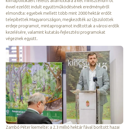
klímapolitikáért felelős államtitkára a két minisztérium öt
évvel ezelőtt indult együttműködésének eredményéről
elmondta: egyebek mellett több mint 2000 hektár erdőt
telepítettek Magyarországon, megkezdték az Újszülöttek
erdeje programot, mintaprogramot indítottak a városi erdők
kezelésére, valamint kutatás-fejlesztési programokat
végeznek együtt.
Zambó Péter kiemelte: a 2,3 millió hektár fával borított hazai