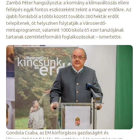
Zambó Péter hangsúlyozta: a kormány a klímaváltozás elleni
fellépés egyik fontos eszközeként tekint a magyar erdőkre. Az
újabb forrásból a többi között további 260 hektár erdőt
telepítenek, öt helyszínen folytatják a Városierdő-
mintaprogramot, valamint 1000 iskola 65 ezer tanulójának
tartanak szemléletformáló foglalkozásokat – ismertette.
Gondola Csaba, az EM körforgásos gazdaságért és