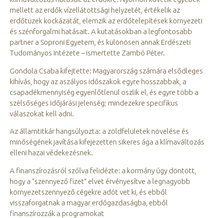
mellett az erdők vízellátottsági helyzetét, értékelik az
erdőtüzek kockázatát, elemzik az erdőtelepítések környezeti
és szénforgalmi hatásait. A kutatásokban a legfontosabb
partner a Soproni Egyetem, és különösen annak Erdészeti
Tudományos Intézete – ismertette Zambó Péter.
Gondola Csaba kifejtette: Magyarország számára elsődleges
kihívás, hogy az aszályos időszakok egyre hosszabbak, a
csapadékmennyiség egyenlőtlenül oszlik el, és egyre több a
szélsőséges időjárási jelenség; mindezekre specifikus
válaszokat kell adni.
Az államtitkár hangsúlyozta: a zöldfelületek növelése és
minőségének javítása kifejezetten sikeres ága a klímaváltozás
elleni hazai védekezésnek.
A finanszírozásról szólva felidézte: a kormány úgy döntött,
hogy a “szennyező fizet” elvet érvényesítve a legnagyobb
környezetszennyező cégekre adót vet ki, és ebből
visszaforgatnak a magyar erdőgazdaságba, ebből
finanszírozzák a programokat