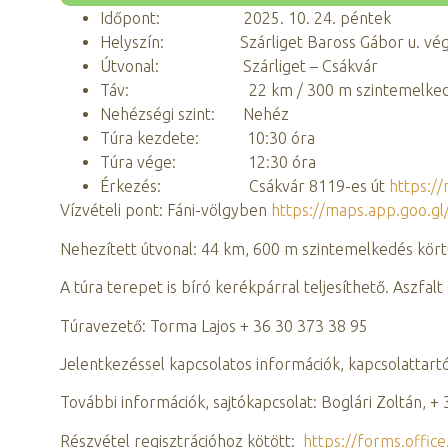
Időpont: 2025. 10. 24. péntek
Helyszín: Szárliget Baross Gábor u. vé
Útvonal: Szárliget – Csákvár
Táv: 22 km / 300 m szintemelked
Nehézségi szint: Nehéz
Túra kezdete: 10:30 óra
Túra vége: 12:30 óra
Érkezés: Csákvár 8119-es út
https:/
Vízvételi pont: Fáni-völgyben
https://maps.app.goo.g
Nehezített útvonal: 44 km, 600 m szintemelkedés körtúr
A túra terepet is bíró kerékpárral teljesíthető. Aszfal
Túravezető: Torma Lajos + 36 30 373 38 95
Jelentkezéssel kapcsolatos információk, kapcsolattart
További információk, sajtókapcsolat: Boglári Zoltán, +
Részvétel regisztrációhoz kötött:
https://forms.offic