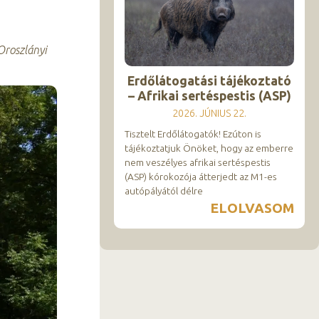
Oroszlányi
Erdőlátogatási tájékoztató
– Afrikai sertéspestis (ASP)
2026. JÚNIUS 22.
Tisztelt Erdőlátogatók! Ezúton is
tájékoztatjuk Önöket, hogy az emberre
nem veszélyes afrikai sertéspestis
(ASP) kórokozója átterjedt az M1-es
autópályától délre
ELOLVASOM