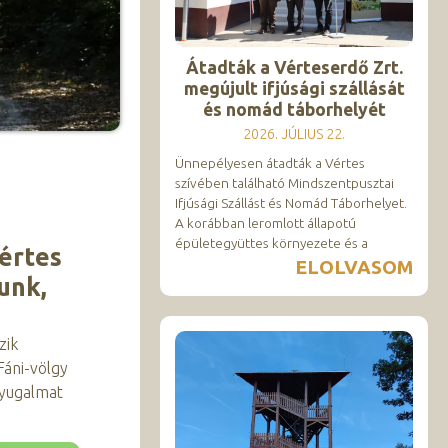
Átadták a Vérteserdő Zrt.
megújult ifjúsági szállását
és nomád táborhelyét
2026. JÚLIUS 22.
Ünnepélyesen átadták a Vértes
szívében található Mindszentpusztai
Ifjúsági Szállást és Nomád Táborhelyet.
A korábban leromlott állapotú
épületegyüttes környezete és a
értes
ELOLVASOM
unk,
zik
Fáni-völgy
nyugalmat