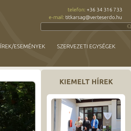
telefon:
+36 34 316 733
e-mail:
titkarsag@verteserdo.hu
ÍREK/ESEMÉNYEK
SZERVEZETI EGYSÉGEK
KIEMELT HÍREK