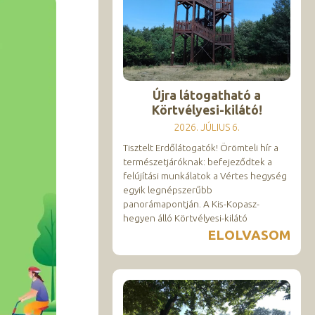
Újra látogatható a
Körtvélyesi-kilátó!
2026. JÚLIUS 6.
Tisztelt Erdőlátogatók! Örömteli hír a
természetjáróknak: befejeződtek a
felújítási munkálatok a Vértes hegység
egyik legnépszerűbb
panorámapontján. A Kis-Kopasz-
hegyen álló Körtvélyesi-kilátó
ELOLVASOM