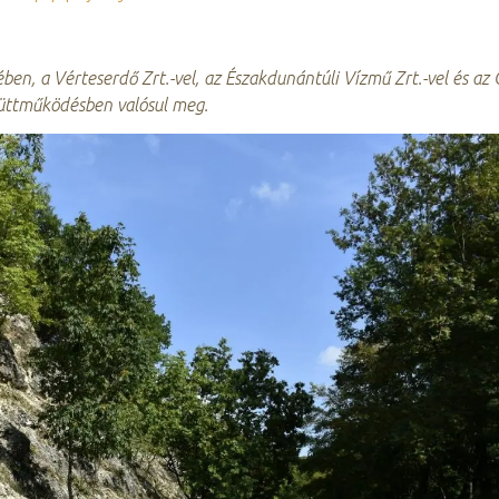
en, a Vérteserdő Zrt.-vel, az Északdunántúli Vízmű Zrt.-vel és az 
yüttműködésben valósul meg.