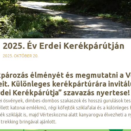
 2025. Év Erdei Kerékpárútján
2025. OKTÓBER 20.
kpározás élményét és megmutatni a V
it. Különleges kerékpártúrára invitál
dei Kerékpárútja” szavazás nyertese!
dei ösvények, dimbes-dombos szakaszok és hosszú gurulások tes
lett katonai emlékmű, régi kőfejtők sziklafalai és a különleges 
ék szikláját is, majd Vérteskozma alatt kanyarogva élvezheti a 
trekking bringával ajánlott.