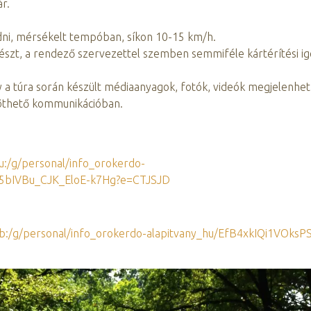
r.
adni, mérsékelt tempóban, síkon 10-15 km/h.
részt, a rendező szervezettel szemben semmiféle kártérítési i
gy a túra során készült médiaanyagok, fotók, videók megjelenhe
öthető kommunikációban.
u:/g/personal/info_orokerdo-
5bIVBu_CJK_EloE-k7Hg?e=CTJSJD
:b:/g/personal/info_orokerdo-alapitvany_hu/EfB4xkIQi1VOksPS