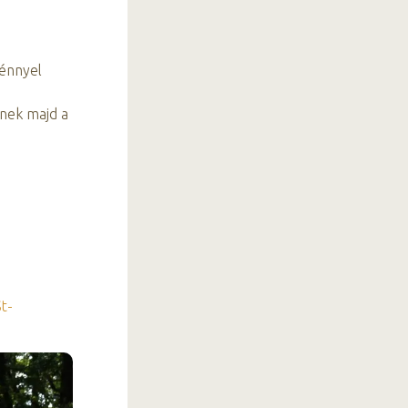
génnyel
tnek majd a
t-