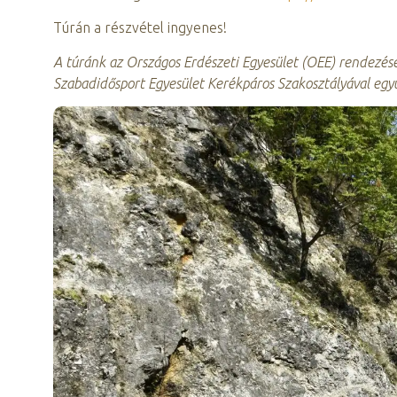
Túrán a részvétel ingyenes!
A túránk az Országos Erdészeti Egyesület (OEE) rendezéséb
Szabadidősport Egyesület Kerékpáros Szakosztályával eg