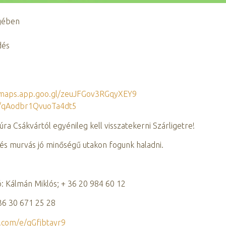
gében
és
/maps.app.goo.gl/zeuJFGov3RGqyXEY9
l/qAodbr1QvuoTa4dt5
a Csákvártól egyénileg kell visszatekerni Szárligetre!
t és murvás jó minőségű utakon fogunk haladni.
ó: Kálmán Miklós; + 36 20 984 60 12
 36 30 671 25 28
e.com/e/qGfjbtayr9