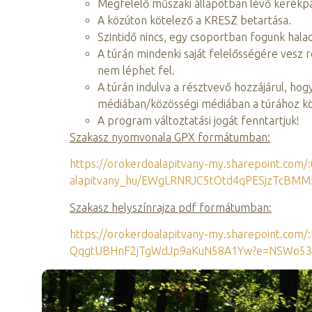
Megfelelő műszaki állapotban lévő kerékpá
A közúton kötelező a KRESZ betartása.
Szintidő nincs, egy csoportban fogunk hal
A túrán mindenki saját felelősségére vesz 
nem léphet fel.
A túrán indulva a résztvevő hozzájárul, ho
médiában/közösségi médiában a túrához k
A program változtatási jogát fenntartjuk!
Szakasz nyomvonala GPX formátumban:
https://orokerdoalapitvany-my.sharepoint.com/:
alapitvany_hu/EWgLRNRJC5tOtd4qPESjzTcBMM
Szakasz helyszínrajza pdf formátumban:
https://orokerdoalapitvany-my.sharepoint.com/
QqgtUBHnF2jTgWdJp9aKuN58A1Yw?e=NSWo53