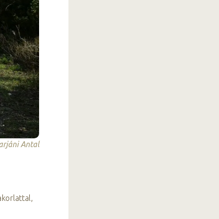
arjáni Antal
korlattal,