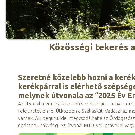
Közösségi tekerés a
Szeretné közelebb hozni a keré
kerékpárral is elérhető szépsége
melynek útvonala az “2025 Év Er
Az útvonal a Vértes szívében vezet végig – árnyas er
felejthetetlenné. Útközben a Szálláskúti Vadászház mel
várnak. Aki begurul ide, megcsodálhatja az Ördögszósz
egészen Csákvárig. Az útvonal MTB-vel, gravellel vagy 