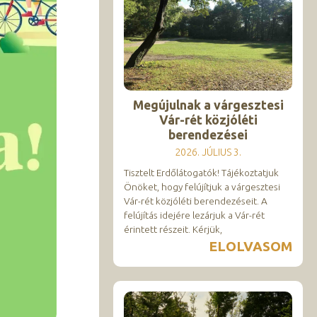
Megújulnak a várgesztesi
Vár-rét közjóléti
berendezései
2026. JÚLIUS 3.
Tisztelt Erdőlátogatók! Tájékoztatjuk
Önöket, hogy felújítjuk a várgesztesi
Vár-rét közjóléti berendezéseit. A
felújítás idejére lezárjuk a Vár-rét
érintett részeit. Kérjük,
ELOLVASOM