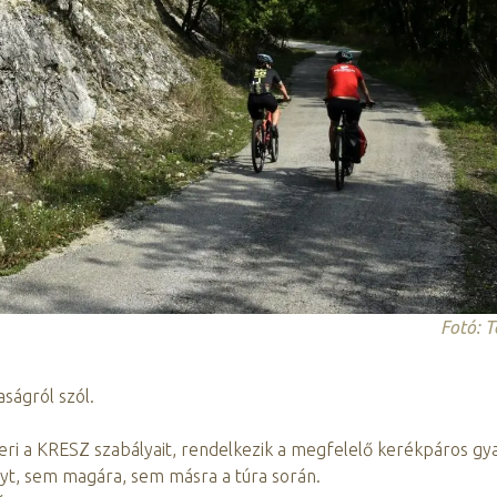
Fotó: T
ságról szól.
smeri a KRESZ szabályait, rendelkezik a megfelelő kerékpáros gya
lyt, sem magára, sem másra a túra során.