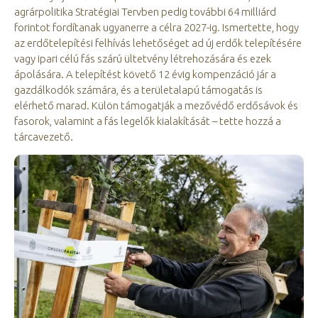
agrárpolitika Stratégiai Tervben pedig további 64 milliárd
forintot fordítanak ugyanerre a célra 2027-ig. Ismertette, hogy
az erdőtelepítési felhívás lehetőséget ad új erdők telepítésére
vagy ipari célú fás szárú ültetvény létrehozására és ezek
ápolására. A telepítést követő 12 évig kompenzáció jár a
gazdálkodók számára, és a területalapú támogatás is
elérhető marad. Külön támogatják a mezővédő erdősávok és
fasorok, valamint a fás legelők kialakítását – tette hozzá a
tárcavezető.