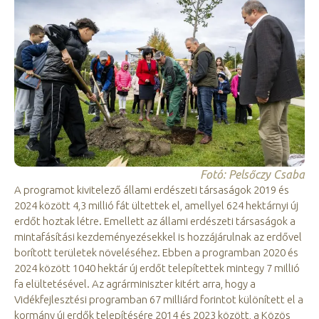
Fotó: Pelsőczy Csaba
A programot kivitelező állami erdészeti társaságok 2019 és
2024 között 4,3 millió fát ültettek el, amellyel 624 hektárnyi új
erdőt hoztak létre. Emellett az állami erdészeti társaságok a
mintafásítási kezdeményezésekkel is hozzájárulnak az erdővel
borított területek növeléséhez. Ebben a programban 2020 és
2024 között 1040 hektár új erdőt telepítettek mintegy 7 millió
fa elültetésével. Az agrárminiszter kitért arra, hogy a
Vidékfejlesztési programban 67 milliárd forintot különített el a
kormány új erdők telepítésére 2014 és 2023 között, a Közös