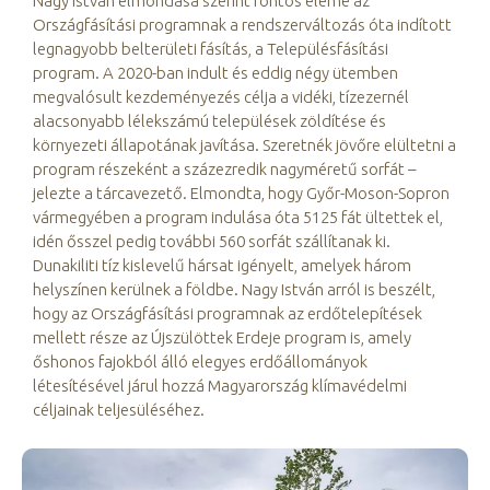
Nagy István elmondása szerint fontos eleme az
Országfásítási programnak a rendszerváltozás óta indított
legnagyobb belterületi fásítás, a Településfásítási
program. A 2020-ban indult és eddig négy ütemben
megvalósult kezdeményezés célja a vidéki, tízezernél
alacsonyabb lélekszámú települések zöldítése és
környezeti állapotának javítása. Szeretnék jövőre elültetni a
program részeként a százezredik nagyméretű sorfát –
jelezte a tárcavezető. Elmondta, hogy Győr-Moson-Sopron
vármegyében a program indulása óta 5125 fát ültettek el,
idén ősszel pedig további 560 sorfát szállítanak ki.
Dunakiliti tíz kislevelű hársat igényelt, amelyek három
helyszínen kerülnek a földbe. Nagy István arról is beszélt,
hogy az Országfásítási programnak az erdőtelepítések
mellett része az Újszülöttek Erdeje program is, amely
őshonos fajokból álló elegyes erdőállományok
létesítésével járul hozzá Magyarország klímavédelmi
céljainak teljesüléséhez.