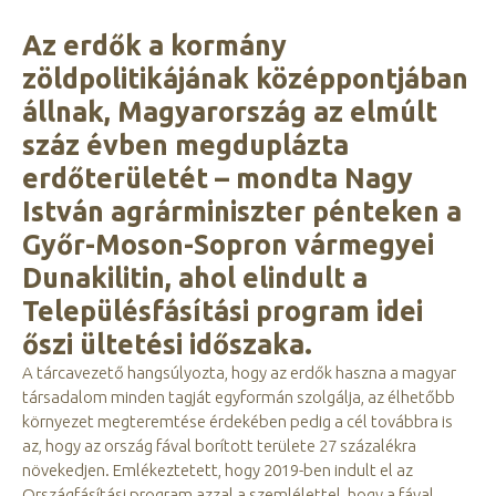
Az erdők a kormány
zöldpolitikájának középpontjában
állnak, Magyarország az elmúlt
száz évben megduplázta
erdőterületét – mondta Nagy
István agrárminiszter pénteken a
Győr-Moson-Sopron vármegyei
Dunakilitin, ahol elindult a
Településfásítási program idei
őszi ültetési időszaka.
A tárcavezető hangsúlyozta, hogy az erdők haszna a magyar
társadalom minden tagját egyformán szolgálja, az élhetőbb
környezet megteremtése érdekében pedig a cél továbbra is
az, hogy az ország fával borított területe 27 százalékra
növekedjen. Emlékeztetett, hogy 2019-ben indult el az
Országfásítási program azzal a szemlélettel, hogy a fával