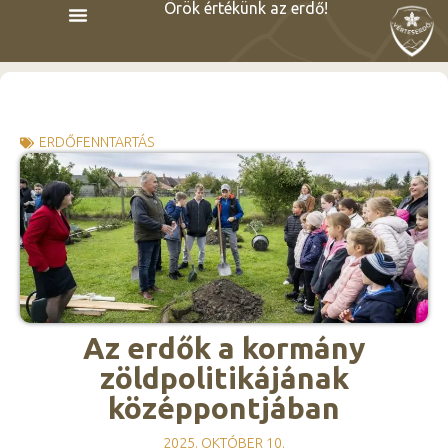
Örök értékünk az erdő!
ERDŐFENNTARTÁS
Az erdők a kormány
zöldpolitikájának
középpontjában
2025. OKTÓBER 10.