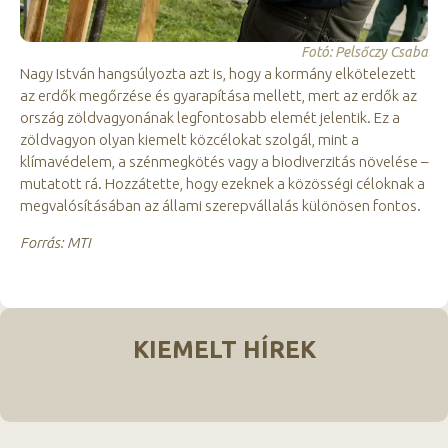
Fotó: Pelsőczy Csaba
Nagy István hangsúlyozta azt is, hogy a kormány elkötelezett
az erdők megőrzése és gyarapítása mellett, mert az erdők az
ország zöldvagyonának legfontosabb elemét jelentik. Ez a
zöldvagyon olyan kiemelt közcélokat szolgál, mint a
klímavédelem, a szénmegkötés vagy a biodiverzitás növelése –
mutatott rá. Hozzátette, hogy ezeknek a közösségi céloknak a
megvalósításában az állami szerepvállalás különösen fontos.
Forrás: MTI
KIEMELT HÍREK