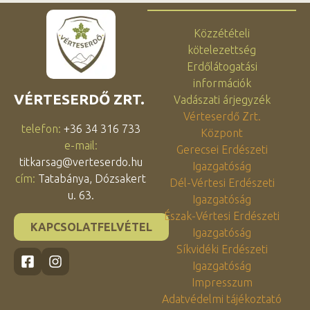
Közzétételi
kötelezettség
Erdőlátogatási
információk
VÉRTESERDŐ ZRT.
Vadászati árjegyzék
Vérteserdő Zrt.
telefon:
+36 34 316 733
Központ
e-mail:
Gerecsei Erdészeti
titkarsag@verteserdo.hu
Igazgatóság
cím:
Tatabánya, Dózsakert
Dél-Vértesi Erdészeti
u. 63.
Igazgatóság
Észak-Vértesi Erdészeti
KAPCSOLATFELVÉTEL
Igazgatóság
Síkvidéki Erdészeti
Igazgatóság
Impresszum
Adatvédelmi tájékoztató