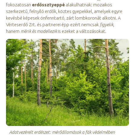
fokozatosan
erdőssztyeppé
alakulhatnak: mozaikos
szerkezetű, felnyíló erdők, köztes gyepekkel, amelyek egyre
kevésbé képesek önfenntartó, zárt lombkoronát alkotni. A
Vérteserdő Zrt. és partnerei épp ezért nemcsak
figyelik
,
hanem
mérik és modellezik
is ezeket a változásokat.
Adatvezérelt erdészet: mérőállomások a fák védelmében