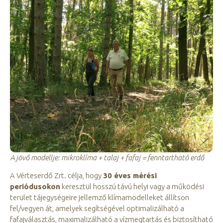
A jövő modellje: mikroklíma + talaj + fafaj = fenntartható erdő
A Vérteserdő Zrt. célja, hogy
30 éves mérési
periódusokon
keresztül hosszú távú helyi vagy a működési
terület tájegységeire jellemző klímamodelleket állítson
fel/vegyen át, amelyek segítségével optimalizálható a
fafajválasztás, maximalizálható a vízmegtartás és biztosítható