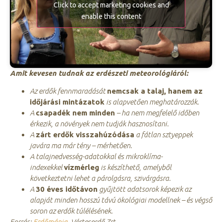
Click to accept marketing cookies and
enable this content
Amit kevesen tudnak az erdészeti meteorológiáról:
Az erdők fennmaradását
nemcsak a talaj, hanem az
időjárási mintázatok
is alapvetően meghatározzák.
A
csapadék nem minden
– ha nem megfelelő időben
érkezik, a növények nem tudják hasznosítani.
A
zárt erdők visszahúzódása
a fátlan sztyeppek
javára ma már tény – mérhetően.
A talajnedvesség-adatokkal és mikroklíma-
indexekkel
vízmérleg
is készíthető, amelyből
következtetni lehet a párolgásra, szivárgásra.
A
30 éves időtávon
gyűjtött adatsorok képezik az
alapját minden hosszú távú ökológiai modellnek – és végső
soron az erdők túlélésének.
Forrás:
Erdőmánia,
Vérteserdő Zrt.