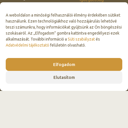
cím:
Tatabánya, Dózsakert
Dél-Vértesi Erdészeti
u. 63.
Igazgatóság
A weboldalon a minőségi felhasználói élmény érdekében sütiket
Észak-Vértesi Erdészeti
használunk. Ezen technológiákhoz való hozzájárulás lehetővé
KAPCSOLATFELVÉTEL
Igazgatóság
teszi számunkra, hogy információkat gyűjtsünk az Ön böngészési
szokásairól. Az „Elfogadom” gombra kattintva engedélyezi ezek
Síkvidéki Erdészeti
alkalmazását. További információ a
Süti szabályzat
és
Igazgatóság
Adatvédelmi tájékoztató
felületén olvasható.
Impresszum
Adatvédelmi tájékoztató
Cookie szabályzat
Elfogadom
Elutasítom
Click to accept marketing cookies and
enable this content