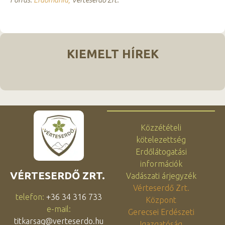
KIEMELT HÍREK
Közzétételi
kötelezettség
Erdőlátogatási
információk
VÉRTESERDŐ ZRT.
Vadászati árjegyzék
Vérteserdő Zrt.
telefon:
+36 34 316 733
Központ
e-mail:
Gerecsei Erdészeti
titkarsag@verteserdo.hu
Igazgatóság