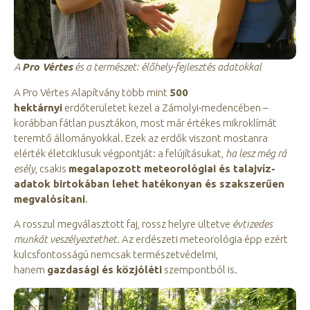
A
Pro Vértes
és a természet: élőhely-fejlesztés adatokkal
A Pro Vértes Alapítvány több mint
500
hektárnyi
erdőterületet kezel a Zámolyi-medencében –
korábban fátlan pusztákon, most már értékes mikroklímát
teremtő állományokkal. Ezek az erdők viszont mostanra
elérték életciklusuk végpontját: a felújításukat,
ha lesz még rá
esély
, csakis
megalapozott meteorológiai és talajvíz-
adatok birtokában lehet hatékonyan és szakszerűen
megvalósítani
.
A rosszul megválasztott faj, rossz helyre ültetve
évtizedes
munkát veszélyeztethet
. Az erdészeti meteorológia épp ezért
kulcsfontosságú nemcsak természetvédelmi,
hanem
gazdasági és közjóléti
szempontból is.