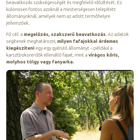
beavatkozás szükségességét és megfelelő időzítését. Ez
különösen fontos azoknál a mesterségesen telepített
állományoknál, amelyek nem az adott termőhelyre
jellemzőek.
Fő cél: a
megelőzés, szakszerű beavatkozás
. Az adatok
segítenek meghatározni,
milyen fafajokkal érdemes
kiegészíteni
egy-egy gyérülő állományt – például a
karsztbokorerdők ellenálló fajait, mint a
virágos kőris,
molyhos tölgy vagy fanyarka.