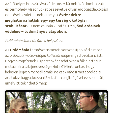
az élőhelyek hosszú távú védelme. A különböző domborzati
és termőhelyi viszonyokat összevetve olyan erdőgazdálkodási
döntések születhetnek, amelyek
évtizedekre
meghatározhatják egy-egy térség ökológiai
stabilitását.
Ez nem csupán kutatás. Ez a
jövő erdeinek
védelme – tudományos alapokon.
Erdőmánia kamerái újra a helyszínen
Az
Erdőmánia
természetismereti sorozat új epizódja most
az
erdészeti meteorológia kulisszái mögé
enged bepillantást.
Hogyan rögzítenek 10 percenként adatokat a fák alatt? Mit
mutatnak a talajnedvesség-szintek? Miért fontos, hogy
helyben legyen mérőállomás, ne csak városi meteorológiai
adatokra hagyatkozzunk? A kisfilm segítségével ez is kiderül,
amely itt tekinthető meg: