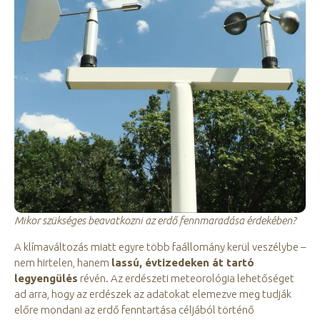
Mikor szükséges beavatkozni az erdő fennmaradása érdekében?
A klímaváltozás miatt egyre több faállomány kerül veszélybe –
nem hirtelen, hanem
lassú, évtizedeken át tartó
legyengülés
révén. Az erdészeti meteorológia lehetőséget
ad arra, hogy az erdészek az adatokat elemezve meg tudják
előre mondani az erdő fenntartása céljából történő