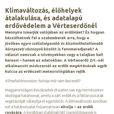
Klímaváltozás, élőhelyek
átalakulása, és adatalapú
erdővédelem a Vérteserdőnél
Mennyire ismerjük valójában az erdőinket?
És hogyan
készülhetnek fel a szakemberek arra, hogy a
jövőben
egyre szélsőségesebb és kiszámíthatatlanabb
környezeti viszonyok
között is fennmaradjanak? A
választ nemcsak a növényekben vagy a talajban kell
keresni – hanem az adatokban. A Vérteserdő Zrt.-nél
alkalmazott módszernél az erdők megértésének egyik
kulcsa az
erdészeti meteorológiában rejlik
.
Klímahatárvonalon: holnap már nem lesz erdő?
Magyarországon évszázadok óta jelen van egy természetes
ökológiai határvonal, amely a zárt erdők és a fátlan puszták
vegetációját választja el egymástól. A klímaváltozás azonban
ezt a határvonalat folyamatosan
eltolja – az erdők
rovására
. A korábban stabilnak hitt cserestölgyesek is