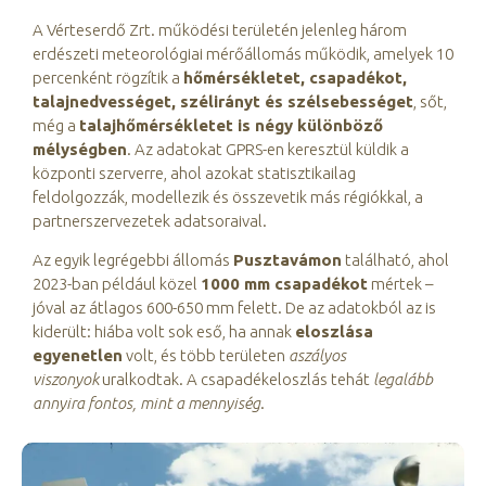
A Vérteserdő Zrt. működési területén jelenleg három
erdészeti meteorológiai mérőállomás működik, amelyek 10
percenként rögzítik a
hőmérsékletet, csapadékot,
talajnedvességet, szélirányt és szélsebességet
, sőt,
még a
talajhőmérsékletet is négy különböző
mélységben
. Az adatokat GPRS-en keresztül küldik a
központi szerverre, ahol azokat statisztikailag
feldolgozzák, modellezik és összevetik más régiókkal, a
partnerszervezetek adatsoraival.
Az egyik legrégebbi állomás
Pusztavámon
található, ahol
2023-ban például közel
1000 mm csapadékot
mértek –
jóval az átlagos 600-650 mm felett. De az adatokból az is
kiderült: hiába volt sok eső, ha annak
eloszlása
egyenetlen
volt, és több területen
aszályos
viszonyok
uralkodtak. A csapadékeloszlás tehát
legalább
annyira fontos, mint a mennyiség
.