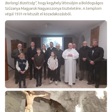
Barlang) Bizottság”,
hogy kegyhely létesüljön a Boldogságos
Szűzanya Magyarok Nagyasszonya tiszteletére. A templom
végül 1931-re készült el közadakozásból.