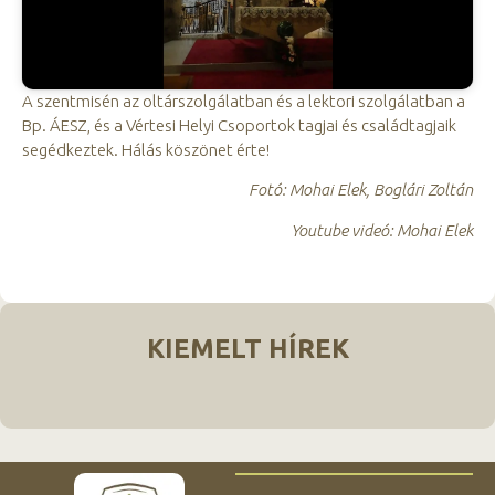
A szentmisén az oltárszolgálatban és a lektori szolgálatban a
Bp. ÁESZ, és a Vértesi Helyi Csoportok tagjai és családtagjaik
segédkeztek. Hálás köszönet érte!
Fotó: Mohai Elek, Boglári Zoltán
Youtube videó: Mohai Elek
KIEMELT HÍREK