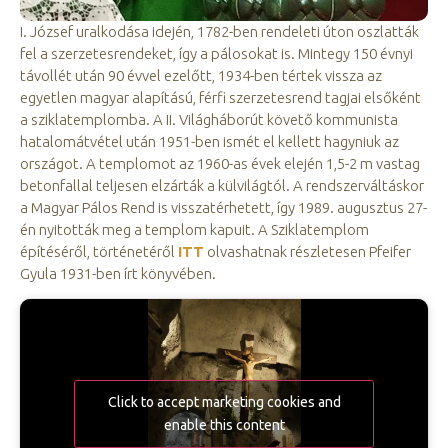
I. József uralkodása idején, 1782-ben rendeleti úton oszlatták
fel a szerzetesrendeket, így a pálosokat is. Mintegy 150 évnyi
távollét után 90 évvel ezelőtt, 1934-ben tértek vissza az
egyetlen magyar alapítású, férfi szerzetesrend tagjai elsőként
a sziklatemplomba. A II. Világháborút követő kommunista
hatalomátvétel után 1951-ben ismét el kellett hagyniuk az
országot. A templomot az 1960-as évek elején 1,5-2 m vastag
betonfallal teljesen elzárták a külvilágtól. A rendszerváltáskor
a Magyar Pálos Rend is visszatérhetett, így 1989. augusztus 27-
én nyitották meg a templom kapuit. A Sziklatemplom
építéséről, történetéről
ITT
olvashatnak részletesen Pfeifer
Gyula 1931-ben írt könyvében.
Click to accept marketing cookies and
enable this content