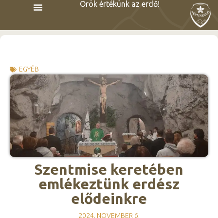
Örök értékünk az erdő!
EGYÉB
Szentmise keretében
emlékeztünk erdész
elődeinkre
2024. NOVEMBER 6.