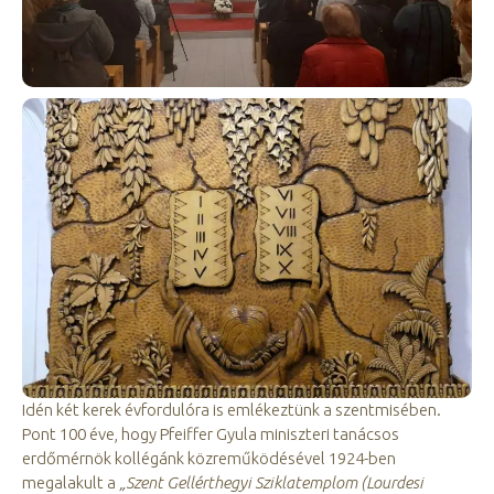
Idén két kerek évfordulóra is emlékeztünk a szentmisében.
Pont 100 éve, hogy Pfeiffer Gyula miniszteri tanácsos
erdőmérnök kollégánk közreműködésével 1924-ben
megalakult a
„Szent Gellérthegyi Sziklatemplom (Lourdesi