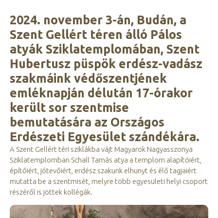
2024. november 3-án, Budán, a
Szent Gellért téren álló Pálos
atyák Sziklatemplomában, Szent
Hubertusz püspök erdész-vadász
szakmáink védőszentjének
emléknapján délután 17-órakor
került sor szentmise
bemutatására az Országos
Erdészeti Egyesület szándékára.
A Szent Gellért téri sziklákba vájt Magyarok Nagyasszonya
Sziklatemplomban Schall Tamás atya a templom alapítóiért,
építőiért, jótevőiért, erdész szakunk elhunyt és élő tagjaiért
mutatta be a szentmisét, melyre több egyesületi helyi csoport
részéről is jöttek kollégák.