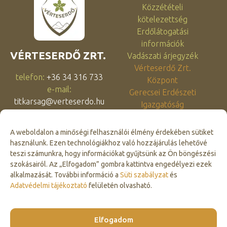
Közzétételi
kötelezettség
Erdőlátogatási
információk
VÉRTESERDŐ ZRT.
Vadászati árjegyzék
Vérteserdő Zrt.
telefon:
+36 34 316 733
Központ
e-mail:
Gerecsei Erdészeti
titkarsag@verteserdo.hu
Igazgatóság
cím:
Tatabánya, Dózsakert
Dél-Vértesi Erdészeti
u. 63.
Igazgatóság
A weboldalon a minőségi felhasználói élmény érdekében sütiket
Észak-Vértesi Erdészeti
használunk. Ezen technológiákhoz való hozzájárulás lehetővé
KAPCSOLATFELVÉTEL
Igazgatóság
teszi számunkra, hogy információkat gyűjtsünk az Ön böngészési
szokásairól. Az „Elfogadom” gombra kattintva engedélyezi ezek
Síkvidéki Erdészeti
alkalmazását. További információ a
Süti szabályzat
és
Igazgatóság
Adatvédelmi tájékoztató
felületén olvasható.
Impresszum
Adatvédelmi tájékoztató
Cookie szabályzat
Elfogadom