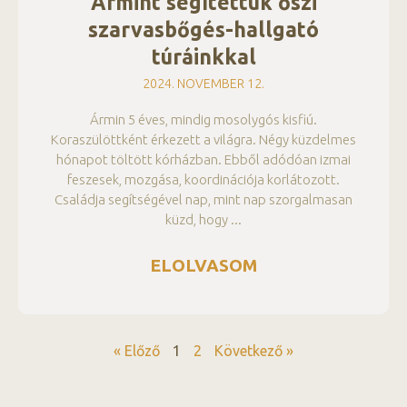
Ármint segítettük őszi
szarvasbőgés-hallgató
túráinkkal
2024. NOVEMBER 12.
Ármin 5 éves, mindig mosolygós kisfiú.
Koraszülöttként érkezett a világra. Négy küzdelmes
hónapot töltött kórházban. Ebből adódóan izmai
feszesek, mozgása, koordinációja korlátozott.
Családja segítségével nap, mint nap szorgalmasan
küzd, hogy
ELOLVASOM
« Előző
1
2
Következő »