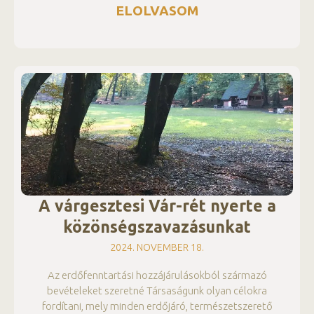
ELOLVASOM
A várgesztesi Vár-rét nyerte a
közönségszavazásunkat
2024. NOVEMBER 18.
Az erdőfenntartási hozzájárulásokból származó
bevételeket szeretné Társaságunk olyan célokra
fordítani, mely minden erdőjáró, természetszerető