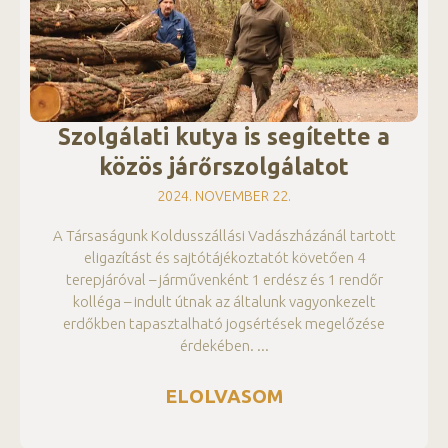
Szolgálati kutya is segítette a
közös járőrszolgálatot
2024. NOVEMBER 22.
A Társaságunk Koldusszállási Vadászházánál tartott
eligazítást és sajtótájékoztatót követően 4
terepjáróval – járművenként 1 erdész és 1 rendőr
kolléga – indult útnak az általunk vagyonkezelt
erdőkben tapasztalható jogsértések megelőzése
érdekében.
ELOLVASOM