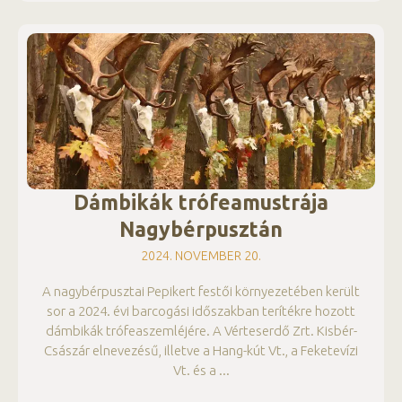
Dámbikák trófeamustrája
Nagybérpusztán
2024. NOVEMBER 20.
A nagybérpusztai Pepikert festői környezetében került
sor a 2024. évi barcogási időszakban terítékre hozott
dámbikák trófeaszemléjére. A Vérteserdő Zrt. Kisbér-
Császár elnevezésű, illetve a Hang-kút Vt., a Feketevízi
Vt. és a