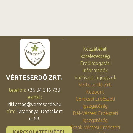
Közzétételi
kötelezettség
Erdőlátogatási
információk
VÉRTESERDŐ ZRT.
Vadászati árjegyzék
Vérteserdő Zrt.
telefon:
+36 34 316 733
Központ
e-mail:
Gerecsei Erdészeti
titkarsag@verteserdo.hu
Igazgatóság
cím:
Tatabánya, Dózsakert
Dél-Vértesi Erdészeti
u. 63.
Igazgatóság
Észak-Vértesi Erdészeti
KAPCSOLATFELVÉTEL