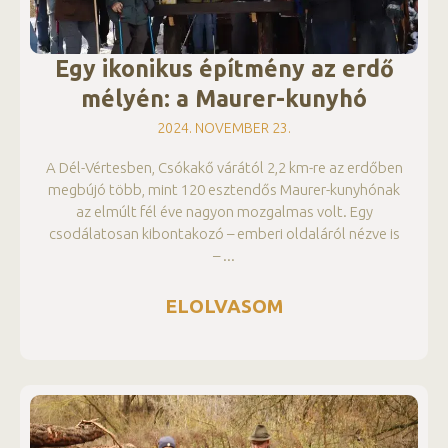
Egy ikonikus építmény az erdő
mélyén: a Maurer-kunyhó
2024. NOVEMBER 23.
A Dél-Vértesben, Csókakő várától 2,2 km-re az erdőben
megbújó több, mint 120 esztendős Maurer-kunyhónak
az elmúlt fél éve nagyon mozgalmas volt. Egy
csodálatosan kibontakozó – emberi oldaláról nézve is
–
ELOLVASOM