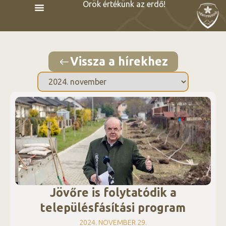
Örök értékünk az erdő!
Vissza a hírekhez
Jövőre is folytatódik a
településfásítási program
2024. NOVEMBER 29.