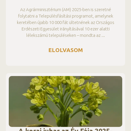
Az Agrárminisztérium (AM) 2025-ben is szeretné
folytatni a Településfásítási programot, amelynek
keretében újabb 10 000 fát ültetnének az Országos
Erdészeti Egyesület irányításával 10 ezer alatti
lélekszámú településeken – mondta az
ELOLVASOM