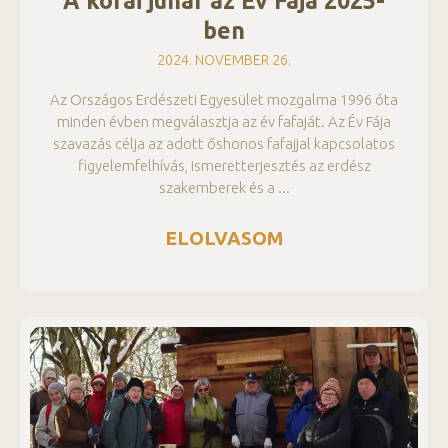
A korai juhar az Év Fája 2025-
ben
2024. NOVEMBER 26.
Az Országos Erdészeti Egyesület mozgalma 1996 óta
minden évben megválasztja az év fafaját. Az Év Fája
szavazás célja az adott őshonos fafajjal kapcsolatos
figyelemfelhívás, ismeretterjesztés az erdész
szakemberek és a
ELOLVASOM