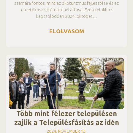
számára fontos, mint az ökoturizmus fejlesztése és az
erdei ökoszisztéma fenntartása. Ezen célokhoz
kapcsolódóan 2024. október
ELOLVASOM
Több mint félezer településen
zajlik a Településfásítás az idén
2024. NOVEMBER 15.