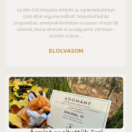
Az idén 543 település érintett az Agrárminisztérium
(AM) által négy éve indított Településfásítási
programban, amelynek keretében összesen 10 ezer fát
ültettek, illetve ültetnek el országszerte 2024-ben –
közölte a tárca
ELOLVASOM