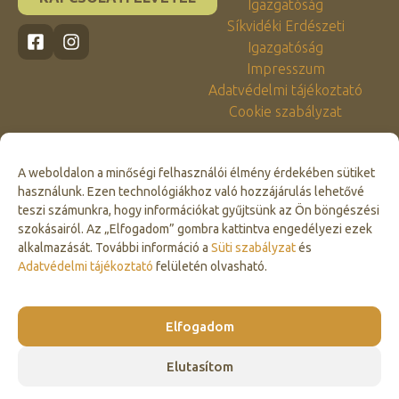
Igazgatóság
Síkvidéki Erdészeti
Igazgatóság
Impresszum
Adatvédelmi tájékoztató
Cookie szabályzat
A weboldalon a minőségi felhasználói élmény érdekében sütiket
használunk. Ezen technológiákhoz való hozzájárulás lehetővé
teszi számunkra, hogy információkat gyűjtsünk az Ön böngészési
szokásairól. Az „Elfogadom” gombra kattintva engedélyezi ezek
alkalmazását. További információ a
Süti szabályzat
és
Click to accept marketing cookies and
Adatvédelmi tájékoztató
felületén olvasható.
enable this content
Elfogadom
Elutasítom