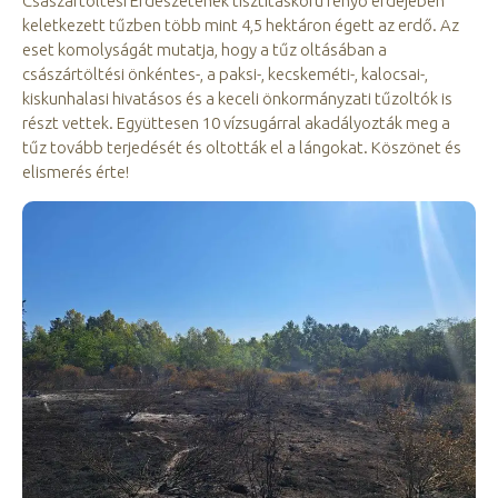
Császártöltési Erdészetének tisztításkorú fenyő erdejében
keletkezett tűzben több mint 4,5 hektáron égett az erdő. Az
eset komolyságát mutatja, hogy a tűz oltásában a
császártöltési önkéntes-, a paksi-, kecskeméti-, kalocsai-,
kiskunhalasi hivatásos és a keceli önkormányzati tűzoltók is
részt vettek. Együttesen 10 vízsugárral akadályozták meg a
tűz tovább terjedését és oltották el a lángokat. Köszönet és
elismerés érte!