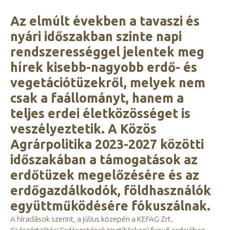
Az elmúlt években a tavaszi és
nyári időszakban szinte napi
rendszerességgel jelentek meg
hírek kisebb-nagyobb erdő- és
vegetációtüzekről, melyek nem
csak a faállományt, hanem a
teljes erdei életközösséget is
veszélyeztetik. A Közös
Agrárpolitika 2023-2027 közötti
időszakában a támogatások az
erdőtüzek megelőzésére és az
erdőgazdálkodók, földhasználók
együttműködésére fókuszálnak.
A híradások szerint, a július közepén a KEFAG Zrt.