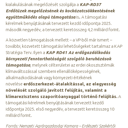
kialakulásának megelőzését szolgálja a
KAP-RD37
Erdőtüzek megelőzésének és kockázatcsökkentésének
együttműködés alapú támogatása
is
.
A támogatási
kérelmek benyújtásának tervezett kezdő időpontja 2025.
második negyedév, a tervezett keretösszeg 4,2 milliárd forint.
A közvetlen támogatások mellett – a VP-ből már ismert –
további, közvetett támogatási lehetőségeket tartalmaz a KAP
Stratégia Terv. Ilyen a
KAP RD41 Az erdőgazdálkodás
környezeti fenntarthatóságát szolgáló beruházások
támogatása
, melynek célterületei az erdei ökoszisztémák
klímaváltozással szembeni ellenállóképességének,
alkalmazkodásának vagy környezeti értékének
növelése
erdőszerkezet-átalakítással, az elegyesség
növelését szolgáló javított felújítás, valamint a
klímarezisztens szaporítóanyaggal történő felújítás.
A
támogatási kérelmek benyújtásának tervezett kezdő
időpontja 2025. első negyedév, a tervezett keretösszeg 10
milliárd forint.
Forrás: Nemzeti Agrárgazdasági Kamara – Erdészeti Szakértői