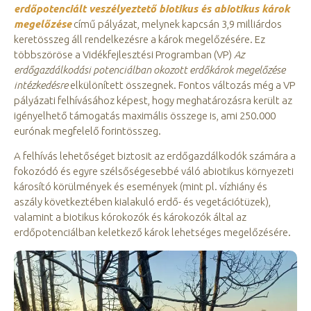
erdőpotenciált veszélyeztető biotikus és abiotikus károk
megelőzése
című pályázat, melynek kapcsán 3,9 milliárdos
keretösszeg áll rendelkezésre a károk megelőzésére. Ez
többszöröse a Vidékfejlesztési Programban (VP)
Az
erdőgazdálkodási potenciálban okozott erdőkárok megelőzése
intézkedésre
elkülönített összegnek. Fontos változás még a VP
pályázati felhívásához képest, hogy meghatározásra került az
igényelhető támogatás maximális összege is, ami 250.000
eurónak megfelelő forintösszeg.
A felhívás lehetőséget biztosit az erdőgazdálkodók számára a
fokozódó és egyre szélsőségesebbé váló abiotikus környezeti
károsító körülmények és események (mint pl. vízhiány és
aszály következtében kialakuló erdő- és vegetációtüzek),
valamint a biotikus kórokozók és károkozók által az
erdőpotenciálban keletkező károk lehetséges megelőzésére.