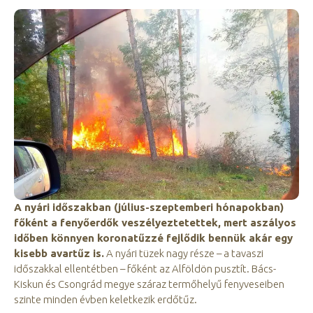
A nyári időszakban (július-szeptemberi hónapokban)
főként a fenyőerdők veszélyeztetettek, mert aszályos
időben könnyen koronatűzzé fejlődik bennük akár egy
kisebb avartűz is.
A nyári tüzek nagy része – a tavaszi
időszakkal ellentétben – főként az Alföldön pusztít. Bács-
Kiskun és Csongrád megye száraz termőhelyű fenyveseiben
szinte minden évben keletkezik erdőtűz.