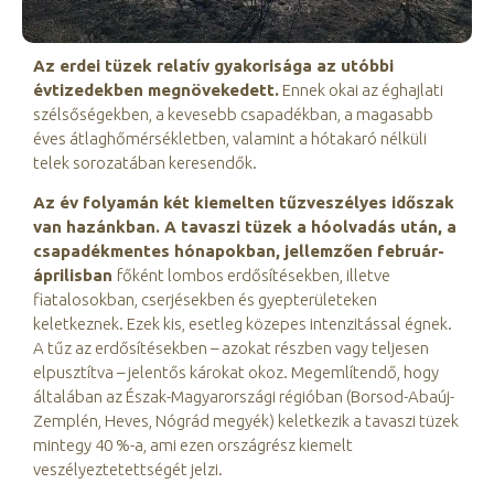
Az erdei tüzek relatív gyakorisága az utóbbi
évtizedekben megnövekedett.
Ennek okai az éghajlati
szélsőségekben, a kevesebb csapadékban, a magasabb
éves átlaghőmérsékletben, valamint a hótakaró nélküli
telek sorozatában keresendők.
Az év folyamán két kiemelten tűzveszélyes időszak
van hazánkban. A tavaszi tüzek a hóolvadás után, a
csapadékmentes hónapokban, jellemzően február-
áprilisban
főként lombos erdősítésekben, illetve
fiatalosokban, cserjésekben és gyepterületeken
keletkeznek. Ezek kis, esetleg közepes intenzitással égnek.
A tűz az erdősítésekben – azokat részben vagy teljesen
elpusztítva – jelentős károkat okoz. Megemlítendő, hogy
általában az Észak-Magyarországi régióban (Borsod-Abaúj-
Zemplén, Heves, Nógrád megyék) keletkezik a tavaszi tüzek
mintegy 40 %-a, ami ezen országrész kiemelt
veszélyeztetettségét jelzi.