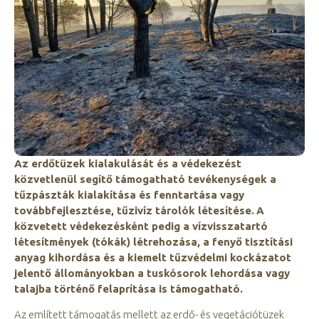
Az erdőtüzek kialakulását és a védekezést
közvetlenül segítő támogatható tevékenységek a
tűzpászták kialakítása és fenntartása vagy
továbbfejlesztése, tűzivíz tárolók létesítése.
A
közvetett védekezésként pedig a vízvisszatartó
létesítmények (tókák) létrehozása, a fenyő tisztítási
anyag kihordása és a kiemelt tűzvédelmi kockázatot
jelentő állományokban a tuskósorok lehordása vagy
talajba történő felaprítása is támogatható.
Az említett támogatás mellett az erdő- és vegetációtüzek