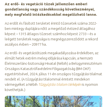
Az erdő- és vegetáció tüzek jellemzően emberi
gondatlanság vagy szándékosság következményei,
mely megfelelő intézkedésekkel megelőzhető lenne.
Az erdőt és fásított területet érintő tűzesetek száma 2022-
ben mintegy duplájára nőtt a megelőző évtized átlagához
képest – 1315 átlagos tűzeset számhoz képest 2733 – és a
leégett területek nagysága is megnégyszereződött a rekord
aszályos évben – 20977 ha.
Az erdő- és vegetációtüzek megakadályozása érdekében, az
elmúlt hetek extrém meleg időjárása kapcsán, a Nemzeti
Élelmiszerlánc-biztonsági Hivatal (Nébih) a Belügyminisztérium
Országos Katasztrófavédelmi Főigazgatóság (BM OKF)
egyetértésével, 2024. július 11-én országos tűzgyújtási tilalmat
rendelt el. (A tűzgyújtási tilalommal érintett mindekori
vármegyéket a Nébih
Tűzgyújtási tilalom térképén
is nyomon
követhetjük.)