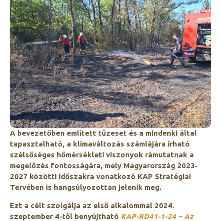
A bevezetőben említett tűzeset és a mindenki által
tapasztalható, a klímaváltozás számlájára írható
szélsőséges hőmérsékleti viszonyok rámutatnak a
megelőzés fontosságára, mely Magyarország 2023-
2027 közötti időszakra vonatkozó KAP Stratégiai
Tervében is hangsúlyozottan jelenik meg.
Ezt a célt szolgálja az első alkalommal 2024.
szeptember 4-től benyújtható
KAP-RD41-1-24 – Az