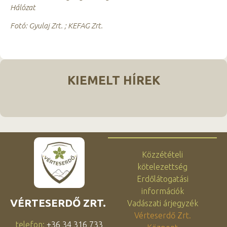
Hálózat
Fotó: Gyulaj Zrt. ; KEFAG Zrt.
KIEMELT HÍREK
Közzétételi
kötelezettség
Erdőlátogatási
információk
VÉRTESERDŐ ZRT.
Vadászati árjegyzék
Vérteserdő Zrt.
telefon:
+36 34 316 733