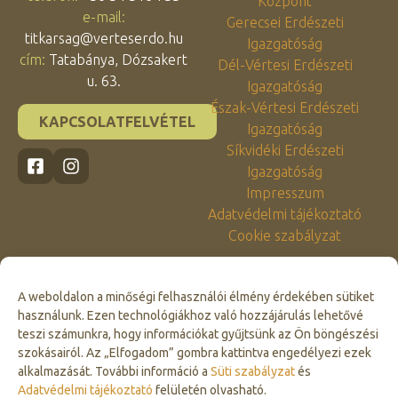
Központ
e-mail:
Gerecsei Erdészeti
titkarsag@verteserdo.hu
Igazgatóság
cím:
Tatabánya, Dózsakert
Dél-Vértesi Erdészeti
u. 63.
Igazgatóság
Észak-Vértesi Erdészeti
KAPCSOLATFELVÉTEL
Igazgatóság
Síkvidéki Erdészeti
Igazgatóság
Impresszum
Adatvédelmi tájékoztató
Cookie szabályzat
A weboldalon a minőségi felhasználói élmény érdekében sütiket
használunk. Ezen technológiákhoz való hozzájárulás lehetővé
teszi számunkra, hogy információkat gyűjtsünk az Ön böngészési
szokásairól. Az „Elfogadom” gombra kattintva engedélyezi ezek
alkalmazását. További információ a
Süti szabályzat
és
Click to accept marketing cookies and
Adatvédelmi tájékoztató
felületén olvasható.