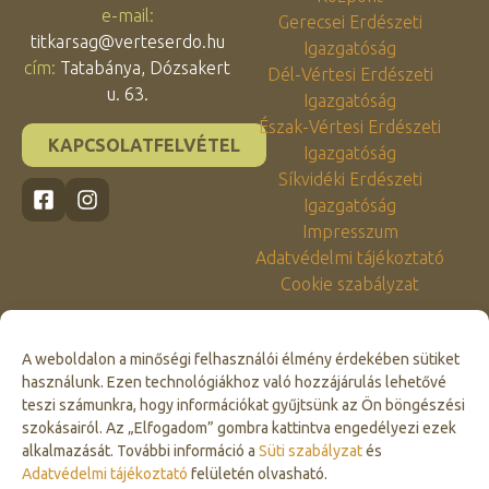
e-mail:
Gerecsei Erdészeti
titkarsag@verteserdo.hu
Igazgatóság
cím:
Tatabánya, Dózsakert
Dél-Vértesi Erdészeti
u. 63.
Igazgatóság
Észak-Vértesi Erdészeti
KAPCSOLATFELVÉTEL
Igazgatóság
Síkvidéki Erdészeti
Igazgatóság
Impresszum
Adatvédelmi tájékoztató
Cookie szabályzat
A weboldalon a minőségi felhasználói élmény érdekében sütiket
használunk. Ezen technológiákhoz való hozzájárulás lehetővé
teszi számunkra, hogy információkat gyűjtsünk az Ön böngészési
szokásairól. Az „Elfogadom” gombra kattintva engedélyezi ezek
alkalmazását. További információ a
Süti szabályzat
és
Click to accept marketing cookies and
Adatvédelmi tájékoztató
felületén olvasható.