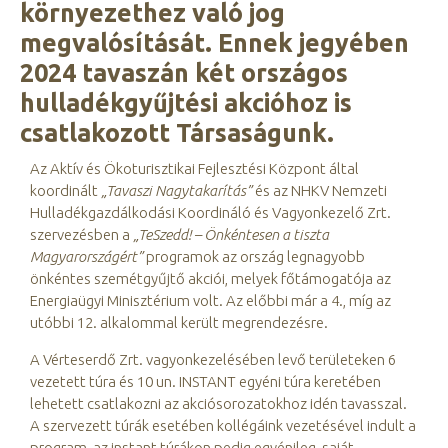
környezethez való jog
megvalósítását. Ennek jegyében
2024 tavaszán két országos
hulladékgyűjtési akcióhoz is
csatlakozott Társaságunk.
Az Aktív és Ökoturisztikai Fejlesztési Központ által
koordinált
„Tavaszi Nagytakarítás”
és az NHKV Nemzeti
Hulladékgazdálkodási Koordináló és Vagyonkezelő Zrt.
szervezésben a
„TeSzedd! – Önkéntesen a tiszta
Magyarországért”
programok az ország legnagyobb
önkéntes szemétgyűjtő akciói, melyek főtámogatója az
Energiaügyi Minisztérium volt. Az előbbi már a 4., míg az
utóbbi 12. alkalommal került megrendezésre.
A Vérteserdő Zrt. vagyonkezelésében levő területeken 6
vezetett túra és 10 un. INSTANT egyéni túra keretében
lehetett csatlakozni az akciósorozatokhoz idén tavasszal.
A szervezett túrák esetében kollégáink vezetésével indult a
program, az instant túrákon pedig egyénileg, saját