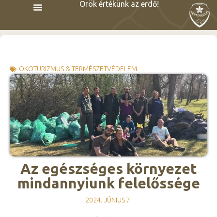
Örök értékünk az erdő!
ÖKOTURIZMUS & TERMÉSZETVÉDELEM
Az egészséges környezet
mindannyiunk felelőssége
2024. JÚNIUS 7.