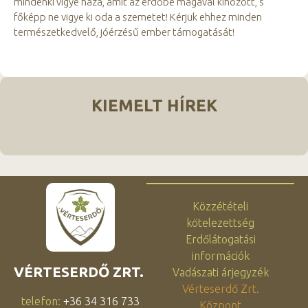
mindenki vigye haza, amit az erdőbe magával kihozott, s
főképp ne vigye ki oda a szemetet! Kérjük ehhez minden
természetkedvelő, jóérzésű ember támogatását!
KIEMELT HÍREK
Közzétételi
kötelezettség
Erdőlátogatási
információk
VÉRTESERDŐ ZRT.
Vadászati árjegyzék
Vérteserdő Zrt.
telefon:
+36 34 316 733
Központ