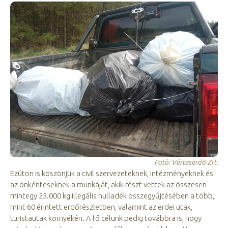
Fotó: Vérteserdő Zrt.
Ezúton is köszönjük a civil szervezeteknek, intézményeknek és
az önkénteseknek a munkáját, akik részt vettek az összesen
mintegy 25.000 kg illegális hulladék összegyűjtésében a több,
mint 60 érintett erdőrészletben, valamint az erdei utak,
turistautak környékén. A fő célunk pedig továbbra is, hogy