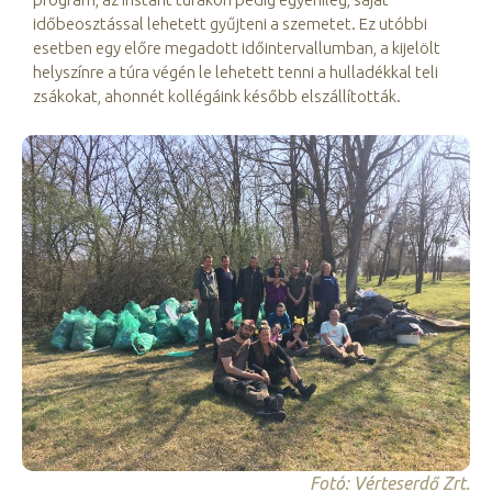
időbeosztással lehetett gyűjteni a szemetet. Ez utóbbi
esetben egy előre megadott időintervallumban, a kijelölt
helyszínre a túra végén le lehetett tenni a hulladékkal teli
zsákokat, ahonnét kollégáink később elszállították.
Fotó: Vérteserdő Zrt.