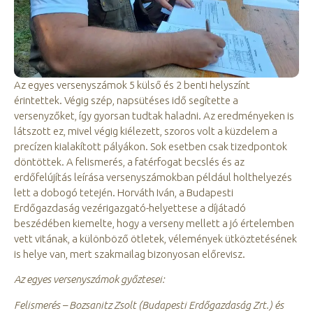
Az egyes versenyszámok 5 külső és 2 benti helyszínt
érintettek. Végig szép, napsütéses idő segítette a
versenyzőket, így gyorsan tudtak haladni. Az eredményeken is
látszott ez, mivel végig kiélezett, szoros volt a küzdelem a
precízen kialakított pályákon. Sok esetben csak tizedpontok
döntöttek. A felismerés, a fatérfogat becslés és az
erdőfelújítás leírása versenyszámokban például holthelyezés
lett a dobogó tetején. Horváth Iván, a Budapesti
Erdőgazdaság vezérigazgató-helyettese a díjátadó
beszédében kiemelte, hogy a verseny mellett a jó értelemben
vett vitának, a különböző ötletek, vélemények ütköztetésének
is helye van, mert szakmailag bizonyosan előrevisz.
Az egyes versenyszámok győztesei:
Felismerés – Bozsanitz Zsolt (Budapesti Erdőgazdaság Zrt.) és