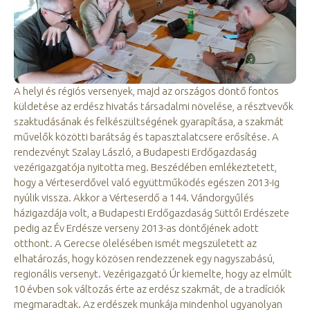
A helyi és régiós versenyek, majd az országos döntő fontos
küldetése az erdész hivatás társadalmi növelése, a résztvevők
szaktudásának és felkészültségének gyarapítása, a szakmát
művelők közötti barátság és tapasztalatcsere erősítése. A
rendezvényt Szalay László, a Budapesti Erdőgazdaság
vezérigazgatója nyitotta meg. Beszédében emlékeztetett,
hogy a Vérteserdővel való együttműködés egészen 2013-ig
nyúlik vissza. Akkor a Vérteserdő a 144. Vándorgyűlés
házigazdája volt, a Budapesti Erdőgazdaság Süttői Erdészete
pedig az Év Erdésze verseny 2013-as döntőjének adott
otthont. A Gerecse ölelésében ismét megszületett az
elhatározás, hogy közösen rendezzenek egy nagyszabású,
regionális versenyt. Vezérigazgató Úr kiemelte, hogy az elmúlt
10 évben sok változás érte az erdész szakmát, de a tradíciók
megmaradtak. Az erdészek munkája mindenhol ugyanolyan