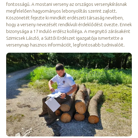
fontosságú. A mostani verseny az országos versenykiírásnak
megfelelően hagyományos lebonyolítás szerint zajlott.
Köszönetét fejezte ki mindkét erdészeti társaság nevében,
hogy a verseny nevezését rendkívüli érdeklődést övezte. Ennek
bizonysága a 17 induló erdész kolléga. A megnyitó zárásaként
Szimicsek László, a Süttői Erdészet igazgatója ismertette a
versenynap hasznos információt, legfontosabb tudnivalóit.