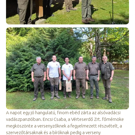
A napot egy jó hangulatú, finom ebéd zárta az alsóvadácsi
vadászpanzióban. Encsi Csaba, a Vérteserdő Zrt. főmérnöke
megköszönte a versenyzőknek a fegyelmezett részvételt, a
szervezőtársaknak és a bíróknak pedig a verseny