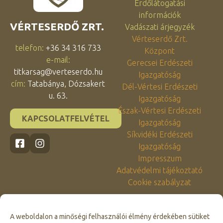
Erdőlátogatási
információk
VÉRTESERDŐ ZRT.
Vadászati árjegyzék
Vérteserdő Zrt.
telefon:
+36 34 316 733
Központ
e-mail:
Gerecsei Erdészeti
titkarsag@verteserdo.hu
Igazgatóság
cím:
Tatabánya, Dózsakert
Dél-Vértesi Erdészeti
u. 63.
Igazgatóság
Észak-Vértesi Erdészeti
KAPCSOLATFELVÉTEL
Igazgatóság
Síkvidéki Erdészeti
Igazgatóság
Impresszum
Adatvédelmi tájékoztató
Cookie szabályzat
A weboldalon a minőségi felhasználói élmény érdekében sütiket