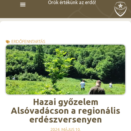
Örök értékünk az erdő!
ERDŐFENNTARTÁS
Hazai győzelem
Alsóvadácson a regionális
erdészversenyen
2024. MÁJUS 10.