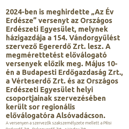
2024-ben is meghirdette „Az Év
Erdésze” versenyt az Országos
Erdészeti Egyesület, melynek
házigazdája a 154. Vándorgyűlést
szervező Egererdő Zrt. lesz. A
megmérettetést előválogató
versenyek előzik meg. Május 10-
én a Budapesti Erdőgazdaság Zrt.,
a Vérteserdő Zrt. és az Országos
Erdészeti Egyesület helyi
csoportjainak szervezésében
került sor regionális
előválogatóra Alsóvadácson.
A versenyen a szervezők szakszemélyzete mellett a Pilisi