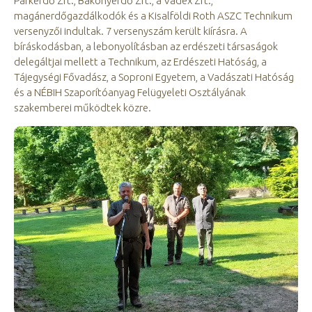
Parkerdő Zrt., Bakonyerdő Zrt., a Vadex Zrt.,
magánerdőgazdálkodók és a Kisalföldi Roth ASZC Technikum
versenyzői indultak. 7 versenyszám került kiírásra. A
bíráskodásban, a lebonyolításban az erdészeti társaságok
delegáltjai mellett a Technikum, az Erdészeti Hatóság, a
Tájegységi Fővadász, a Soproni Egyetem, a Vadászati Hatóság
és a NÉBIH Szaporítóanyag Felügyeleti Osztályának
szakemberei működtek közre.