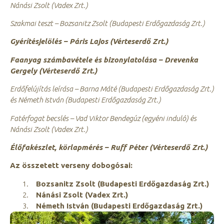
Nánási Zsolt (Vadex Zrt.)
Szakmai teszt – Bozsanitz Zsolt (Budapesti Erdőgazdaság Zrt.)
Gyérítésjelölés – Páris Lajos (Vérteserdő Zrt.)
Faanyag számbavétele és bizonylatolása – Drevenka
Gergely (Vérteserdő Zrt.)
Erdőfelújítás leírása – Barna Máté (Budapesti Erdőgazdaság Zrt.)
és Németh István (Budapesti Erdőgazdaság Zrt.)
Fatérfogat becslés – Vad Viktor Bendegúz (egyéni induló) és
Nánási Zsolt (Vadex Zrt.)
Élőfakészlet, körlapmérés – Ruff Péter (Vérteserdő Zrt.)
Az összetett verseny dobogósai:
Bozsanitz Zsolt (Budapesti Erdőgazdaság Zrt.)
Nánási Zsolt (Vadex Zrt.)
Németh István (Budapesti Erdőgazdaság Zrt.)