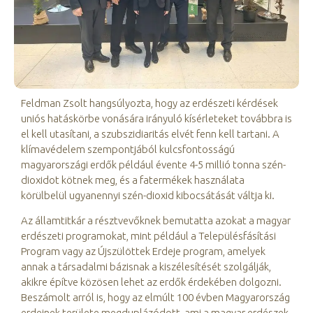
Feldman Zsolt hangsúlyozta, hogy az erdészeti kérdések
uniós hatáskörbe vonására irányuló kísérleteket továbbra is
el kell utasítani, a szubszidiaritás elvét fenn kell tartani. A
klímavédelem szempontjából kulcsfontosságú
magyarországi erdők például évente 4-5 millió tonna szén-
dioxidot kötnek meg, és a fatermékek használata
körülbelül ugyanennyi szén-dioxid kibocsátását váltja ki.
Az államtitkár a résztvevőknek bemutatta azokat a magyar
erdészeti programokat, mint például a Településfásítási
Program vagy az Újszülöttek Erdeje program, amelyek
annak a társadalmi bázisnak a kiszélesítését szolgálják,
akikre építve közösen lehet az erdők érdekében dolgozni.
Beszámolt arról is, hogy
az elmúlt 100 évben Magyarország
erdeinek területe megduplázódott, ami a magyar erdészek