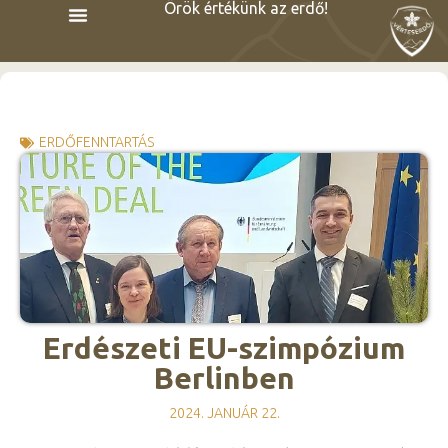
Örök értékünk az erdő!
ERDŐFENNTARTÁS
Erdészeti EU-szimpózium
Berlinben
2024. JANUÁR 22.