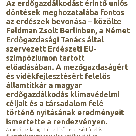
Az erdőgazdálkodást érintő uniós
döntések meghozatalába fontos
az erdészek bevonása – közölte
Feldman Zsolt Berlinben, a Német
Erdőgazdasági Tanács által
szervezett Erdészeti EU-
szimpóziumon tartott
előadásában. A mezőgazdaságért
és vidékfejlesztésért felelős
államtitkár a magyar
erdőgazdálkodás klímavédelmi
céljait és a társadalom felé
történő nyitásának eredményeit
ismertette a rendezvényen.
A mezőgazdaságért és vidékfejlesztésért felelős