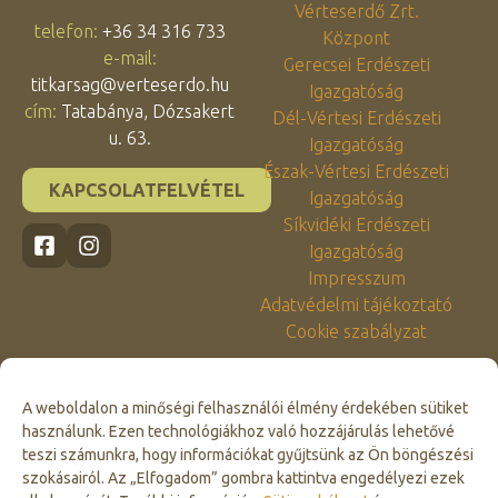
Vérteserdő Zrt.
telefon:
+36 34 316 733
Központ
e-mail:
Gerecsei Erdészeti
titkarsag@verteserdo.hu
Igazgatóság
cím:
Tatabánya, Dózsakert
Dél-Vértesi Erdészeti
u. 63.
Igazgatóság
Észak-Vértesi Erdészeti
KAPCSOLATFELVÉTEL
Igazgatóság
Síkvidéki Erdészeti
Igazgatóság
Impresszum
Adatvédelmi tájékoztató
Cookie szabályzat
A weboldalon a minőségi felhasználói élmény érdekében sütiket
használunk. Ezen technológiákhoz való hozzájárulás lehetővé
teszi számunkra, hogy információkat gyűjtsünk az Ön böngészési
szokásairól. Az „Elfogadom” gombra kattintva engedélyezi ezek
Click to accept marketing cookies and