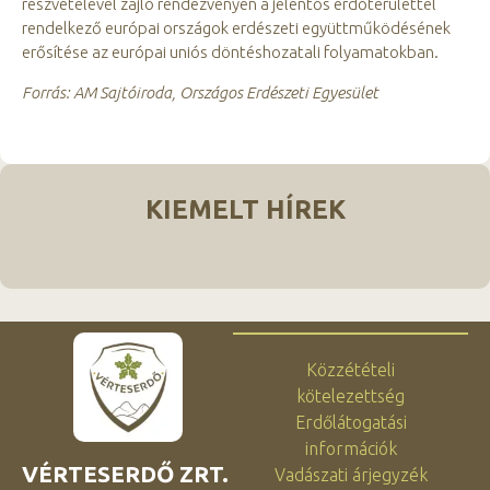
részvételével zajló rendezvényen a jelentős erdőterülettel
rendelkező európai országok erdészeti együttműködésének
erősítése az európai uniós döntéshozatali folyamatokban.
Forrás: AM Sajtóiroda, Országos Erdészeti Egyesület
KIEMELT HÍREK
Közzétételi
kötelezettség
Erdőlátogatási
információk
VÉRTESERDŐ ZRT.
Vadászati árjegyzék