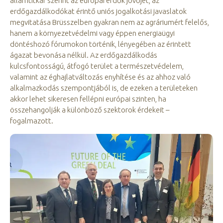
államtitkár
szerint az európai erdők jövőjét, az
erdőgazdálkodókat érintő uniós
jogalkotási javaslatok
megvitatása Brüsszelben gyakran nem az agráriumért felelős,
hanem a környezetvédelmi vagy éppen energiaügyi
döntéshozó fórumokon történik, lényegében az érintett
ágazat bevonása nélkül. Az erdőgazdálkodás
kulcsfontosságú, átfogó terület a természetvédelem,
valamint az éghajlatváltozás enyhítése és az ahhoz való
alkalmazkodás szempontjából is, de ezeken a területeken
akkor lehet sikeresen fellépni európai szinten, ha
összehangolják a különböző szektorok érdekeit –
fogalmazott.