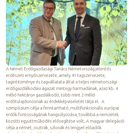
A Német Erdőgazdasági Tanács Németország jelentős
erdészeti ernyőszervezete, amely 41 tagszervezete,
tagintézménye és tagvállalata által a teljes németországi
erdőgazdálkodási ágazat mintegy harmadának, azaz kb. 4
millió hektáron gazdálkodó, több mint 2 millió
erdőtulajdonosnak az érdekképviseletét látja el.
A
szimpózium célja a fenntartható, multifunkcionális európai
erdők fontosságának hangsúlyozása, továbbá a nemzetek
közötti együttműködés elősegítése volt. A magyar delegáció
célja a német, osztrák, szlovák és lengyel előadók