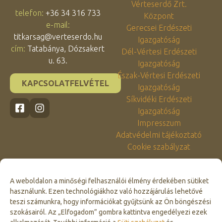
Vérteserdő Zrt.
telefon:
+36 34 316 733
Központ
e-mail:
Gerecsei Erdészeti
titkarsag@verteserdo.hu
Igazgatóság
cím:
Tatabánya, Dózsakert
Dél-Vértesi Erdészeti
u. 63.
Igazgatóság
Észak-Vértesi Erdészeti
KAPCSOLATFELVÉTEL
Igazgatóság
Síkvidéki Erdészeti
Igazgatóság
Impresszum
Adatvédelmi tájékoztató
Cookie szabályzat
A weboldalon a minőségi felhasználói élmény érdekében sütiket
használunk. Ezen technológiákhoz való hozzájárulás lehetővé
teszi számunkra, hogy információkat gyűjtsünk az Ön böngészési
szokásairól. Az „Elfogadom” gombra kattintva engedélyezi ezek