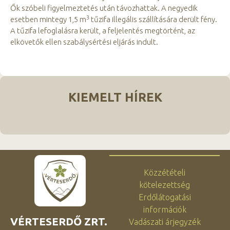
Ők szóbeli figyelmeztetés után távozhattak. A negyedik
3
esetben mintegy 1,5 m
tűzifa illegális szállítására derült fény.
A tűzifa lefoglalásra került, a feljelentés megtörtént, az
elkövetők ellen szabálysértési eljárás indult.
KIEMELT HÍREK
Közzétételi
kötelezettség
Erdőlátogatási
információk
VÉRTESERDŐ ZRT.
Vadászati árjegyzék