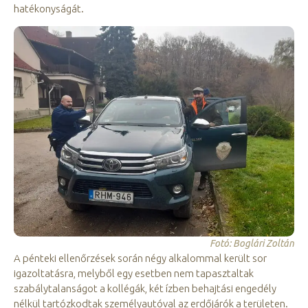
hatékonyságát.
Fotó: Boglári Zoltán
A pénteki ellenőrzések során négy alkalommal került sor
igazoltatásra, melyből egy esetben nem tapasztaltak
szabálytalanságot a kollégák, két ízben behajtási engedély
nélkül tartózkodtak személyautóval az erdőjárók a területen.