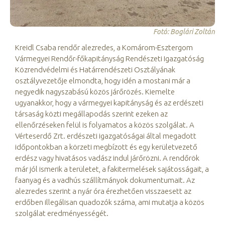
Fotó: Boglári Zoltán
Kreidl Csaba rendőr alezredes, a Komárom-Esztergom
Vármegyei Rendőr-főkapitányság Rendészeti Igazgatóság
Közrendvédelmi és Határrendészeti Osztályának
osztályvezetője elmondta, hogy idén a mostani már a
negyedik nagyszabású közös járőrözés. Kiemelte
ugyanakkor, hogy a vármegyei kapitányság és az erdészeti
társaság közti megállapodás szerint ezeken az
ellenőrzéseken felül is folyamatos a közös szolgálat. A
Vérteserdő Zrt. erdészeti igazgatóságai által megadott
időpontokban a körzeti megbízott és egy kerületvezető
erdész vagy hivatásos vadász indul járőrözni. A rendőrök
már jól ismerik a területet, a fakitermelések sajátosságait, a
faanyag és a vadhús szállítmányok dokumentumait. Az
alezredes szerint a nyár óra érezhetően visszaesett az
erdőben illegálisan quadozók száma, ami mutatja a közös
szolgálat eredményességét.