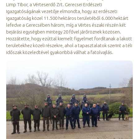
Limp Tibor, a Vérteserdő Zrt. Gerecsei Erdészeti
Igazgatóságának vezetője elmondta, hogy az erdészeti
igazgatóság közel 11.500 hektáros területéből 6.000 hektárt
lefedve a Gerecsében három, míg a Vértes északi részén két
bejárási egységben mintegy 20 fővel járőröznek közösen.
Hozzátette, hogy ezúttal kiemelt figyelmet fordítanak a lakott
területekhez közeli részekre, ahol a tapasztalatok szerint a téli
időszak közeledtével gyakoribbá válhat a fatolvajlás.