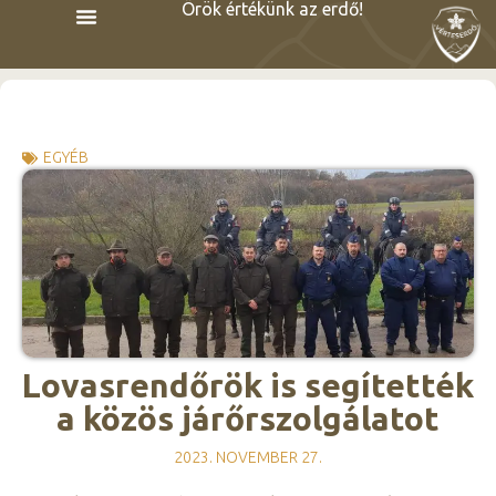
Örök értékünk az erdő!
EGYÉB
Lovasrendőrök is segítették
a közös járőrszolgálatot
2023. NOVEMBER 27.