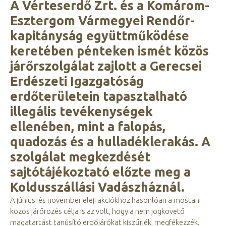
A Vérteserdő Zrt. és a Komárom-
Esztergom Vármegyei Rendőr-
kapitányság együttműködése
keretében pénteken ismét közös
járőrszolgálat zajlott a Gerecsei
Erdészeti Igazgatóság
erdőterületein tapasztalható
illegális tevékenységek
ellenében, mint a falopás,
quadozás és a hulladéklerakás. A
szolgálat megkezdését
sajtótájékoztató előzte meg a
Koldusszállási Vadászháznál.
A júniusi és november eleji akciókhoz hasonlóan a mostani
közös járőrözés célja is az volt, hogy a nem jogkövető
magatartást tanúsító erdőjárókat kiszűrjék, megfékezzék.