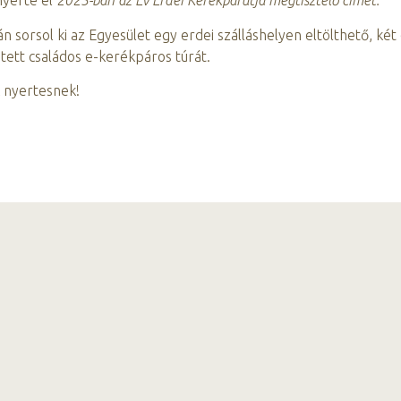
nyerte el
2023-ban az Év Erdei Kerékpárútja megtisztelő címet.
n sorsol ki az Egyesület egy erdei szálláshelyen eltölthető, két
etett családos e-kerékpáros túrát.
k nyertesnek!