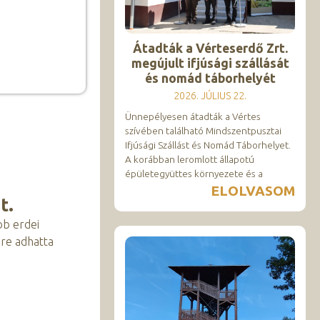
Átadták a Vérteserdő Zrt.
megújult ifjúsági szállását
és nomád táborhelyét
2026. JÚLIUS 22.
Ünnepélyesen átadták a Vértes
szívében található Mindszentpusztai
Ifjúsági Szállást és Nomád Táborhelyet.
A korábban leromlott állapotú
épületegyüttes környezete és a
ELOLVASOM
t.
bb erdei
ére adhatta