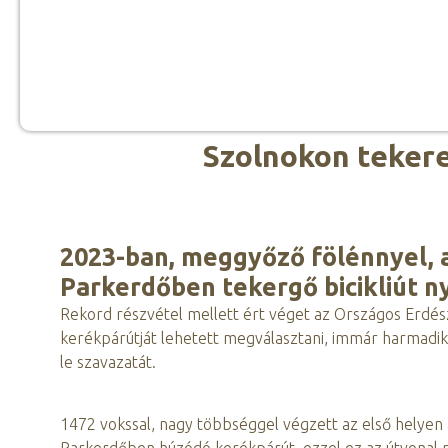
Szolnokon tekere
2023-ban, meggyőző fölénnyel, a
Parkerdőben tekergő bicikliút ny
Rekord részvétel mellett ért véget az Országos Erdé
kerékpárútját lehetett megválasztani, immár harmadik
le szavazatát.
1472 vokssal, nagy többséggel végzett az első helyen