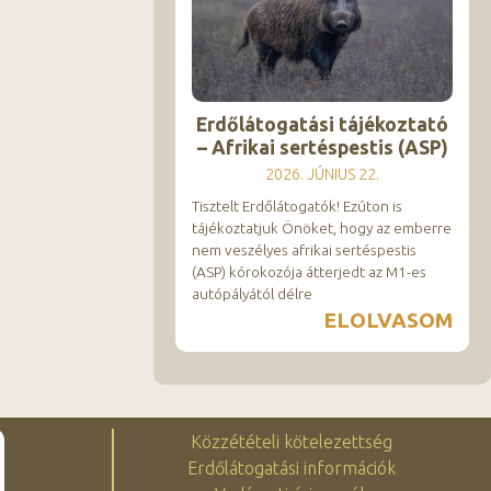
Erdőlátogatási tájékoztató
– Afrikai sertéspestis (ASP)
2026. JÚNIUS 22.
Tisztelt Erdőlátogatók! Ezúton is
tájékoztatjuk Önöket, hogy az emberre
nem veszélyes afrikai sertéspestis
(ASP) kórokozója átterjedt az M1-es
autópályától délre
ELOLVASOM
Közzétételi kötelezettség
Erdőlátogatási információk