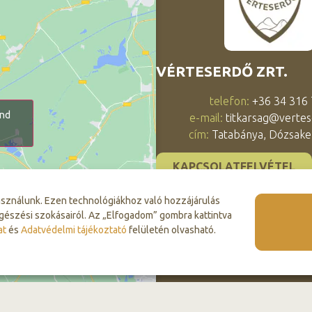
VÉRTESERDŐ ZRT.
telefon:
+36 34 316
and
e-mail:
titkarsag@vertes
cím:
Tatabánya, Dózsaker
KAPCSOLATFELVÉTEL
asználunk. Ezen technológiákhoz való hozzájárulás
gészési szokásairól. Az „Elfogadom” gombra kattintva
at
és
Adatvédelmi tájékoztató
felületén olvasható.
© 2026 Vérteserdő Zrt. Minden jog fenntartva.