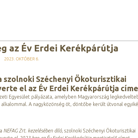
g az Év Erdei Kerékpárútja
2023. OKTÓBER 6.
 szolnoki Széchenyi Ökoturisztikai
erte el az Év Erdei Kerékpárútja címe
szeti Egyesület pályázata, amelyben Magyarország legkedvelte
 alkalommal. A nagyközönség öt, döntőbe került útvonal egyik
 a
NEFAG Zrt. kezelésében álló
, szolnoki Széchenyi Ökoturisztikai