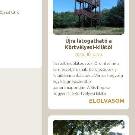
 éjszakára
Újra látogatható a
Körtvélyesi-kilátó!
2026. JÚLIUS 6.
Tisztelt Erdőlátogatók! Örömteli hír a
természetjáróknak: befejeződtek a
felújítási munkálatok a Vértes hegység
egyik legnépszerűbb
panorámapontján. A Kis-Kopasz-
hegyen álló Körtvélyesi-kilátó
ELOLVASOM