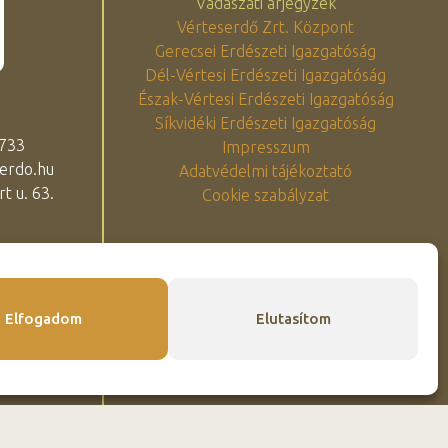
Vadászati árjegyzék
Vérteserdő Zrt. Központ
Gerecsei Erdészeti Igazgatóság
Dél-Vértesi Erdészeti Igazgatóság
Észak-Vértesi Erdészeti Igazgatóság
Síkvidéki Erdészeti Igazgatóság
 733
Impresszum
erdo.hu
Adatvédelmi tájékoztató
t u. 63.
Cookie szabályzat
Elfogadom
Elutasítom