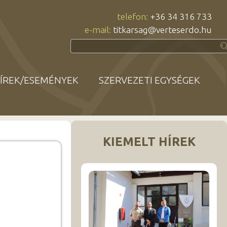
telefon:
+36 34 316 733
e-mail:
titkarsag@verteserdo.hu
ÍREK/ESEMÉNYEK
SZERVEZETI EGYSÉGEK
KIEMELT HÍREK