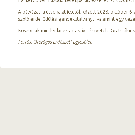
Parkerdőben húzódó kerékpárút, ezzel ez az útvonal 
A pályázatra útvonalat jelölők között 2023. október 6-á
szóló erdei üdülési ajándékutalványt, valamint egy vez
Köszönjük mindenkinek az aktív részvételt! Gratulálun
Forrás: Országos Erdészeti Egyesület