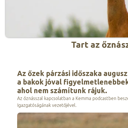
Tart az őznász
Az őzek párzási időszaka augusz
a bakok jóval figyelmetlenebbek
ahol nem számítunk rájuk.
Az őznásszal kapcsolatban a Kemma podcastben beszélg
Igazgatóságának vezetőjével.