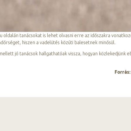
 oldalán tanácsokat is lehet olvasni erre az időszakra vonatko
őrséget, hiszen a vadelütés közúti balesetnek minősül.
lett jó tanácsok hallgathatóak vissza, hogyan közlekedjünk 
Forrás