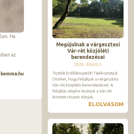
zóan. Ha
Megújulnak a várgesztesi
Vár-rét közjóléti
ebben az
berendezései
2026. JÚLIUS 3.
Tisztelt Erdőlátogatók! Tájékoztatjuk
: kemma.hu
Önöket, hogy felújítjuk a várgesztesi
Vár-rét közjóléti berendezéseit. A
felújítás idejére lezárjuk a Vár-rét
érintett részeit. Kérjük,
ELOLVASOM