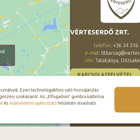
VÉRTESERDŐ ZRT.
telefon:
+36 34 316
and
e-mail:
titkarsag@vertes
cím:
Tatabánya, Dózsaker
KAPCSOLATFELVÉTEL
asználunk. Ezen technológiákhoz való hozzájárulás
gészési szokásairól. Az „Elfogadom” gombra kattintva
at
és
Adatvédelmi tájékoztató
felületén olvasható.
© 2026 Vérteserdő Zrt. Minden jog fenntartva.