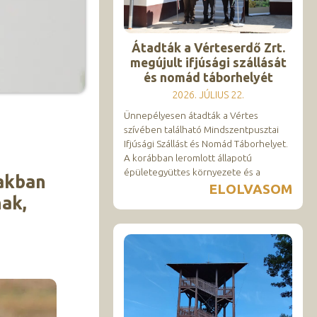
Átadták a Vérteserdő Zrt.
megújult ifjúsági szállását
és nomád táborhelyét
2026. JÚLIUS 22.
Ünnepélyesen átadták a Vértes
szívében található Mindszentpusztai
Ifjúsági Szállást és Nomád Táborhelyet.
A korábban leromlott állapotú
épületegyüttes környezete és a
zakban
ELOLVASOM
nak,