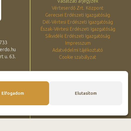
Vadászati árjegyzék
Vérteserdő Zrt. Központ
Gerecsei Erdészeti Igazgatóság
Dél-Vértesi Erdészeti Igazgatóság
Észak-Vértesi Erdészeti Igazgatóság
Síkvidéki Erdészeti Igazgatóság
 733
Impresszum
erdo.hu
Adatvédelmi tájékoztató
t u. 63.
Cookie szabályzat
Elfogadom
Elutasítom