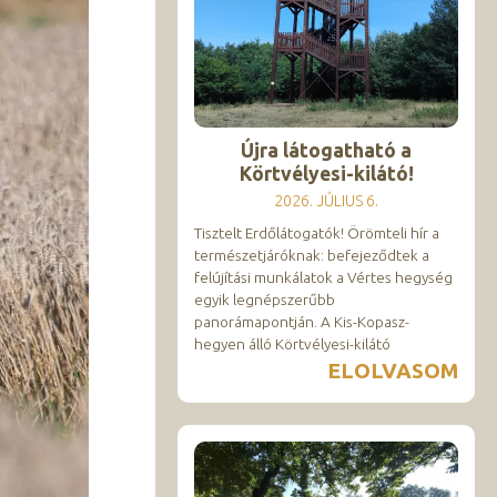
Újra látogatható a
Körtvélyesi-kilátó!
2026. JÚLIUS 6.
Tisztelt Erdőlátogatók! Örömteli hír a
természetjáróknak: befejeződtek a
felújítási munkálatok a Vértes hegység
egyik legnépszerűbb
panorámapontján. A Kis-Kopasz-
hegyen álló Körtvélyesi-kilátó
ELOLVASOM