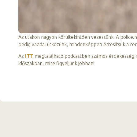
Az utakon nagyon körültekintően vezessünk. A police.hu
pedig vaddal ütközünk, mindenképpen értesítsük a rend
Az
ITT
megtalálható podcastben számos érdekesség mel
időszakban, mire figyeljünk jobban!