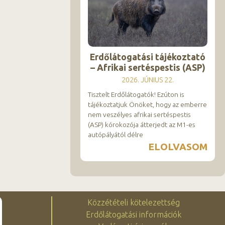
Erdőlátogatási tájékoztató
– Afrikai sertéspestis (ASP)
2026. JÚNIUS 22.
Tisztelt Erdőlátogatók! Ezúton is
tájékoztatjuk Önöket, hogy az emberre
nem veszélyes afrikai sertéspestis
(ASP) kórokozója átterjedt az M1-es
autópályától délre
ELOLVASOM
Közzétételi kötelezettség
Erdőlátogatási információk