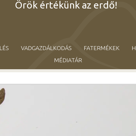
Örök értékünk az erdő!
LÉS
VADGAZDÁLKODÁS
FATERMÉKEK
H
MÉDIATÁR