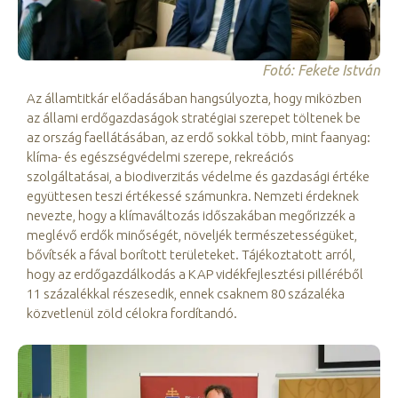
Fotó: Fekete István
Az államtitkár előadásában hangsúlyozta, hogy miközben
az állami erdőgazdaságok stratégiai szerepet töltenek be
az ország faellátásában, az erdő sokkal több, mint faanyag:
klíma- és egészségvédelmi szerepe, rekreációs
szolgáltatásai, a biodiverzitás védelme és gazdasági értéke
együttesen teszi értékessé számunkra. Nemzeti érdeknek
nevezte, hogy a klímaváltozás időszakában megőrizzék a
meglévő erdők minőségét, növeljék természetességüket,
bővítsék a fával borított területeket. Tájékoztatott arról,
hogy az erdőgazdálkodás a KAP vidékfejlesztési pilléréből
11 százalékkal részesedik, ennek csaknem 80 százaléka
közvetlenül zöld célokra fordítandó.