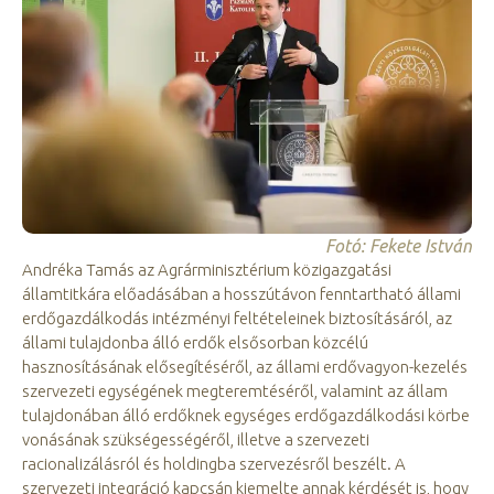
Fotó: Fekete István
Andréka Tamás az Agrárminisztérium közigazgatási
államtitkára előadásában a hosszútávon fenntartható állami
erdőgazdálkodás intézményi feltételeinek biztosításáról, az
állami tulajdonba álló erdők elsősorban közcélú
hasznosításának elősegítéséről, az állami erdővagyon-kezelés
szervezeti egységének megteremtéséről, valamint az állam
tulajdonában álló erdőknek egységes erdőgazdálkodási körbe
vonásának szükségességéről, illetve a szervezeti
racionalizálásról és holdingba szervezésről beszélt. A
szervezeti integráció kapcsán kiemelte annak kérdését is, hogy