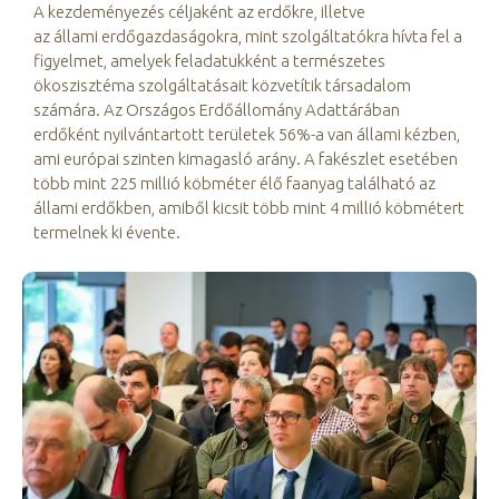
A kezdeményezés céljaként az erdőkre, illetve
az állami erdőgazdaságokra, mint szolgáltatókra hívta fel a
figyelmet, amelyek feladatukként a természetes
ökoszisztéma szolgáltatásait közvetítik társadalom
számára. Az Országos Erdőállomány Adattárában
erdőként nyilvántartott területek 56%-a van állami kézben,
ami európai szinten kimagasló arány. A fakészlet esetében
több mint 225 millió köbméter élő faanyag található az
állami erdőkben, amiből kicsit több mint 4 millió köbmétert
termelnek ki évente.