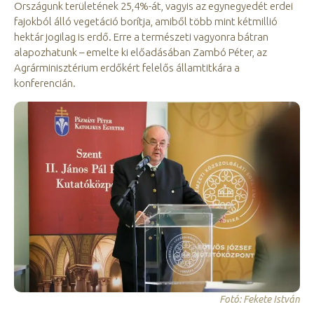
Országunk területének 25,4%-át, vagyis az egynegyedét erdei
fajokból álló vegetáció borítja, amiből több mint kétmillió
hektár jogilag is erdő. Erre a természeti vagyonra bátran
alapozhatunk – emelte ki előadásában Zambó Péter, az
Agrárminisztérium erdőkért felelős államtitkára a
konferencián.
Fotó: Fekete István