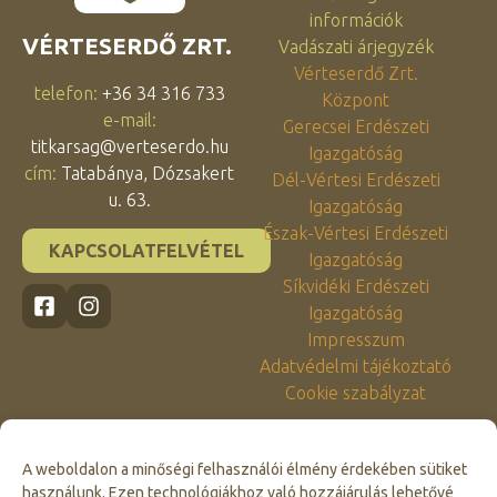
információk
VÉRTESERDŐ ZRT.
Vadászati árjegyzék
Vérteserdő Zrt.
telefon:
+36 34 316 733
Központ
e-mail:
Gerecsei Erdészeti
titkarsag@verteserdo.hu
Igazgatóság
cím:
Tatabánya, Dózsakert
Dél-Vértesi Erdészeti
u. 63.
Igazgatóság
Észak-Vértesi Erdészeti
KAPCSOLATFELVÉTEL
Igazgatóság
Síkvidéki Erdészeti
Igazgatóság
Impresszum
Adatvédelmi tájékoztató
Cookie szabályzat
A weboldalon a minőségi felhasználói élmény érdekében sütiket
használunk. Ezen technológiákhoz való hozzájárulás lehetővé