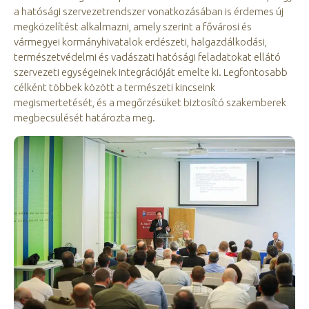
a hatósági szervezetrendszer vonatkozásában is érdemes új
megközelítést alkalmazni, amely szerint a fővárosi és
vármegyei kormányhivatalok erdészeti, halgazdálkodási,
természetvédelmi és vadászati hatósági feladatokat ellátó
szervezeti egységeinek integrációját emelte ki. Legfontosabb
célként többek között a természeti kincseink
megismertetését, és a megőrzésüket biztosító szakemberek
megbecsülését határozta meg.