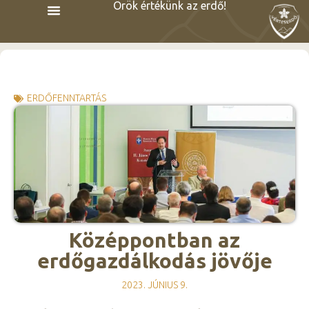
Örök értékünk az erdő!
ERDŐFENNTARTÁS
Középpontban az
erdőgazdálkodás jövője
2023. JÚNIUS 9.