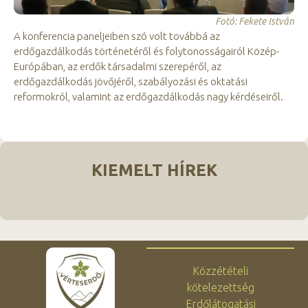
Fotó: Fekete István
A konferencia paneljeiben szó volt továbbá az
erdőgazdálkodás történetéről és folytonosságairól Közép-
Európában, az erdők társadalmi szerepéről, az
erdőgazdálkodás jövőjéről, szabályozási és oktatási
reformokról, valamint az erdőgazdálkodás nagy kérdéseiről.
KIEMELT HÍREK
Közzétételi
kötelezettség
Erdőlátogatási