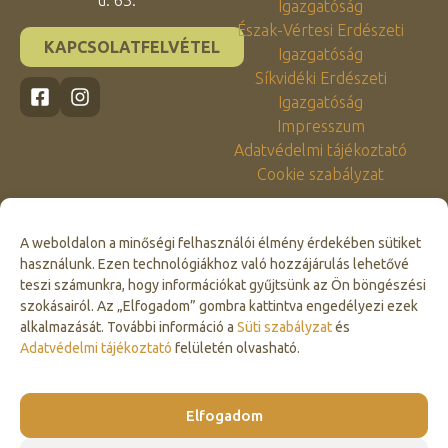
u. 63.
Igazgatóság
Észak-Vértesi Erdészeti
KAPCSOLATFELVÉTEL
Igazgatóság
Síkvidéki Erdészeti
Igazgatóság
Impresszum
Adatvédelmi tájékoztató
Cookie szabályzat
A weboldalon a minőségi felhasználói élmény érdekében sütiket
használunk. Ezen technológiákhoz való hozzájárulás lehetővé
teszi számunkra, hogy információkat gyűjtsünk az Ön böngészési
szokásairól. Az „Elfogadom” gombra kattintva engedélyezi ezek
alkalmazását. További információ a
Süti szabályzat
és
Click to accept marketing cookies and
Adatvédelmi tájékoztató
felületén olvasható.
enable this content
Elfogadom