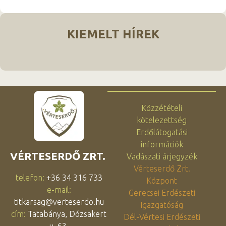
KIEMELT HÍREK
Közzétételi
kötelezettség
Erdőlátogatási
információk
VÉRTESERDŐ ZRT.
Vadászati árjegyzék
Vérteserdő Zrt.
telefon:
+36 34 316 733
Központ
e-mail:
Gerecsei Erdészeti
titkarsag@verteserdo.hu
Igazgatóság
cím:
Tatabánya, Dózsakert
Dél-Vértesi Erdészeti