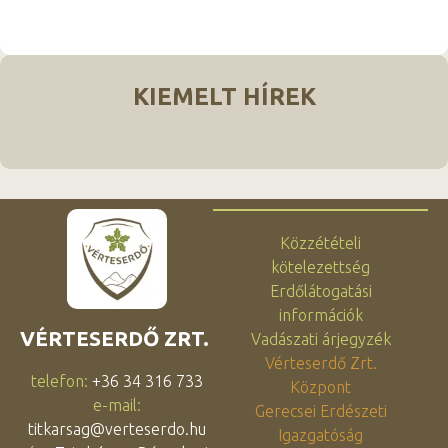
KIEMELT HÍREK
Közzétételi
kötelezettség
Erdőlátogatási
információk
VÉRTESERDŐ ZRT.
Vadászati árjegyzék
Vérteserdő Zrt.
telefon:
+36 34 316 733
Központ
e-mail:
Gerecsei Erdészeti
titkarsag@verteserdo.hu
Igazgatóság