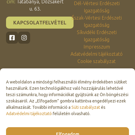
cím:
Tatabánya, Dózsakert
Dél-Vértesi Erdészeti
u. 63.
Igazgatóság
Észak-Vértesi Erdészeti
KAPCSOLATFELVÉTEL
Igazgatóság
Síkvidéki Erdészeti
Igazgatóság
Impresszum
Adatvédelmi tájékoztató
Cookie szabályzat
A weboldalon a minőségi felhasználói élmény érdekében sütiket
használunk. Ezen technológiákhoz való hozzájárulás lehetővé
teszi számunkra, hogy információkat gyűjtsünk az Ön böngészési
szokásairól. Az „Elfogadom” gombra kattintva engedélyezi ezek
alkalmazását. További információ a
Süti szabályzat
és
Click to accept marketing cookies and
Adatvédelmi tájékoztató
felületén olvasható.
enable this content
Elfogadom