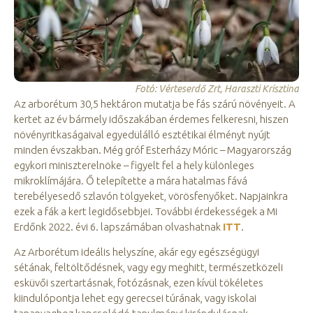
Fotó: Vérteserdő Zrt, Haraszti Krisztina
Az arborétum 30,5 hektáron mutatja be fás szárú növényeit. A
kertet az év bármely időszakában érdemes felkeresni, hiszen
növényritkaságaival egyedülálló esztétikai élményt nyújt
minden évszakban. Még gróf Esterházy Móric – Magyarország
egykori miniszterelnöke – figyelt fel a hely különleges
mikroklímájára. Ő telepítette a mára hatalmas fává
terebélyesedő szlavón tölgyeket, vörösfenyőket. Napjainkra
ezek a fák a kert legidősebbjei. További érdekességek a Mi
Erdőnk 2022. évi 6. lapszámában olvashatnak
ITT
.
Az Arborétum ideális helyszíne, akár egy egészségügyi
sétának, feltöltődésnek, vagy egy meghitt, természetközeli
esküvői szertartásnak, fotózásnak, ezen kívül tökéletes
kiindulópontja lehet egy gerecsei túrának, vagy iskolai