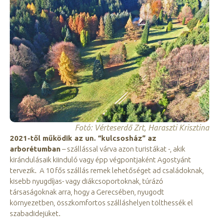
Fotó: Vérteserdő Zrt, Haraszti Krisztina
2021-től működik az un. “kulcsosház” az
arborétumban
– szállással várva azon turistákat -, akik
kirándulásaik kiinduló vagy épp végpontjaként Agostyánt
tervezik. A 10 fős szállás remek lehetőséget ad családoknak,
kisebb nyugdíjas- vagy diákcsoportoknak, túrázó
társaságoknak arra, hogy a Gerecsében, nyugodt
környezetben, összkomfortos szálláshelyen tölthessék el
szabadidejüket.