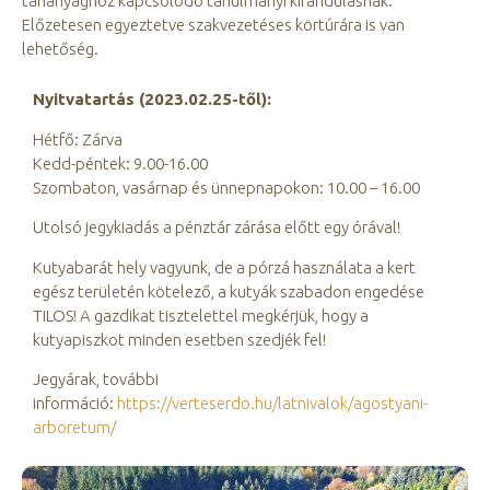
tananyaghoz kapcsolódó tanulmányi kirándulásnak.
Előzetesen egyeztetve szakvezetéses körtúrára is van
lehetőség.
Nyitvatartás (2023.02.25-től):
Hétfő: Zárva
Kedd-péntek: 9.00-16.00
Szombaton, vasárnap és ünnepnapokon: 10.00 – 16.00
Utolsó jegykiadás a pénztár zárása előtt egy órával!
Kutyabarát hely vagyunk, de a pórzá használata a kert
egész területén kötelező, a kutyák szabadon engedése
TILOS! A gazdikat tisztelettel megkérjük, hogy a
kutyapiszkot minden esetben szedjék fel!
Jegyárak, további
információ:
https://verteserdo.hu/latnivalok/agostyani-
arboretum/