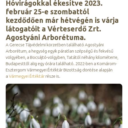
Hóvirágokkal ékesítve 2023.
február 25-e szombattól
kezdődően már hétvégén is várja
látogatóit a Vérteserdő Zrt.
Agostyáni Arborétuma.
A Gerecse Tájvédelmi körzetben található Agostyáni
Arborétum, a hegység egyik páratlan szépségű és fekvésű
völgyében, a Bocsájtó-völgyben, Tatától néhány kilométerre,
Budapesttől alig egy órára található. 2022-ben a Komárom-
Esztergom Vármegyei Értéktár Bizottság döntése alapján
a
Vármegyei Értéktár
része is.