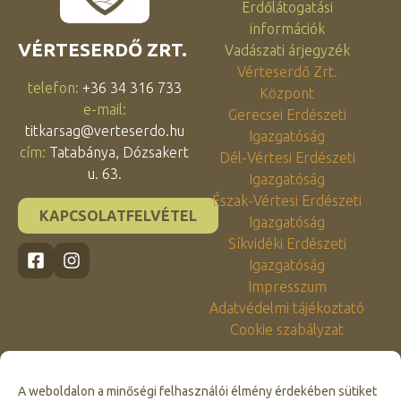
Erdőlátogatási
információk
VÉRTESERDŐ ZRT.
Vadászati árjegyzék
Vérteserdő Zrt.
telefon:
+36 34 316 733
Központ
e-mail:
Gerecsei Erdészeti
titkarsag@verteserdo.hu
Igazgatóság
cím:
Tatabánya, Dózsakert
Dél-Vértesi Erdészeti
u. 63.
Igazgatóság
Észak-Vértesi Erdészeti
KAPCSOLATFELVÉTEL
Igazgatóság
Síkvidéki Erdészeti
Igazgatóság
Impresszum
Adatvédelmi tájékoztató
Cookie szabályzat
A weboldalon a minőségi felhasználói élmény érdekében sütiket