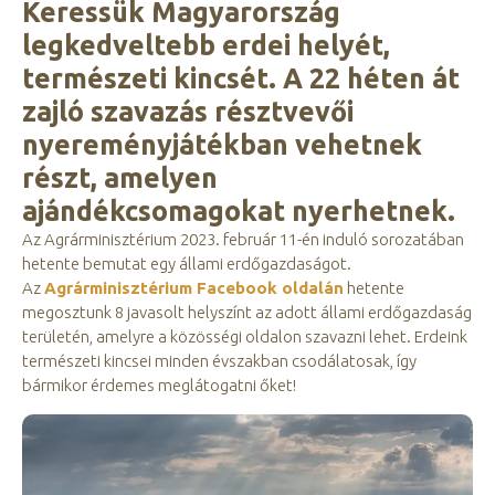
Keressük Magyarország
legkedveltebb erdei helyét,
természeti kincsét. A 22 héten át
zajló szavazás résztvevői
nyereményjátékban vehetnek
részt, amelyen
ajándékcsomagokat nyerhetnek.
Az Agrárminisztérium 2023. február 11-én induló sorozatában
hetente bemutat egy állami erdőgazdaságot.
Az
Agrárminisztérium Facebook oldalán
hetente
megosztunk 8 javasolt helyszínt az adott állami erdőgazdaság
területén, amelyre a közösségi oldalon szavazni lehet. Erdeink
természeti kincsei minden évszakban csodálatosak, így
bármikor érdemes meglátogatni őket!