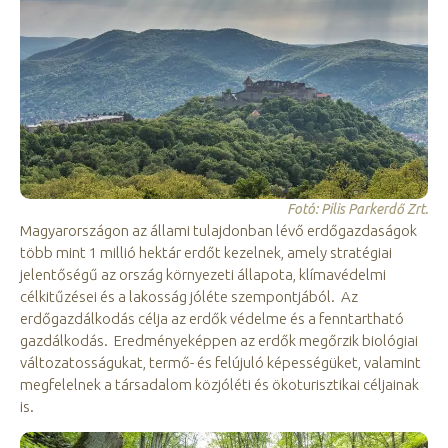
Fotó: Pilis Parkerdő Zrt.
Magyarországon az állami tulajdonban lévő erdőgazdaságok
több mint 1 millió hektár erdőt kezelnek, amely stratégiai
jelentőségű az ország környezeti állapota, klímavédelmi
célkitűzései és a lakosság jóléte szempontjából. Az
erdőgazdálkodás célja az erdők védelme és a fenntartható
gazdálkodás. Eredményeképpen az erdők megőrzik biológiai
változatosságukat, termő- és felújuló képességüket, valamint
megfelelnek a társadalom közjóléti és ökoturisztikai céljainak
is.