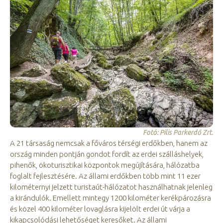
Fotó: Pilis Parkerdő Zrt.
A 21 társaság nemcsak a főváros térségi erdőkben, hanem az
ország minden pontján gondot fordít az erdei szálláshelyek,
pihenők, ökoturisztikai központok megújítására, hálózatba
foglalt fejlesztésére. Az állami erdőkben több mint 11 ezer
kilométernyi jelzett turistaút-hálózatot használhatnak jelenleg
a kirándulók. Emellett mintegy 1200 kilométer kerékpározásra
és közel 400 kilométer lovaglásra kijelölt erdei út várja a
kikapcsolódási lehetőséget keresőket. Az állami