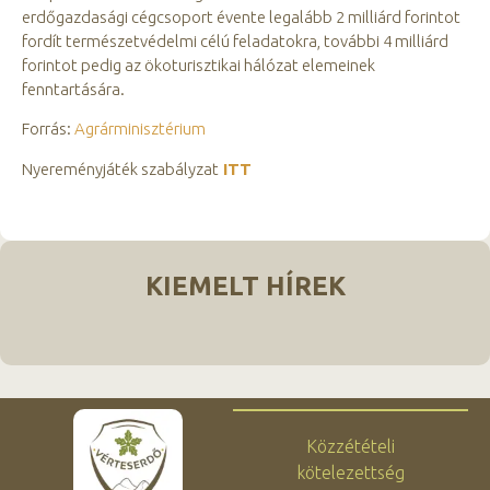
erdőgazdasági cégcsoport évente legalább 2 milliárd forintot
fordít természetvédelmi célú feladatokra, további 4 milliárd
forintot pedig az ökoturisztikai hálózat elemeinek
fenntartására.
Forrás:
Agrárminisztérium
Nyereményjáték szabályzat
ITT
KIEMELT HÍREK
Közzétételi
kötelezettség