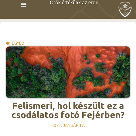
Örök értékünk az erdő!
EGYÉB
Felismeri, hol készült ez a
csodálatos fotó Fejérben?
2023. JANUÁR 17.