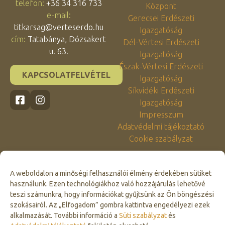
telefon:
+36 34 316 733
Központ
e-mail:
Gerecsei Erdészeti
titkarsag@verteserdo.hu
Igazgatóság
cím:
Tatabánya, Dózsakert
Dél-Vértesi Erdészeti
u. 63.
Igazgatóság
Észak-Vértesi Erdészeti
KAPCSOLATFELVÉTEL
Igazgatóság
Síkvidéki Erdészeti
Igazgatóság
Impresszum
Adatvédelmi tájékoztató
Cookie szabályzat
A weboldalon a minőségi felhasználói élmény érdekében sütiket
használunk. Ezen technológiákhoz való hozzájárulás lehetővé
teszi számunkra, hogy információkat gyűjtsünk az Ön böngészési
szokásairól. Az „Elfogadom” gombra kattintva engedélyezi ezek
alkalmazását. További információ a
Süti szabályzat
és
Click to accept marketing cookies and