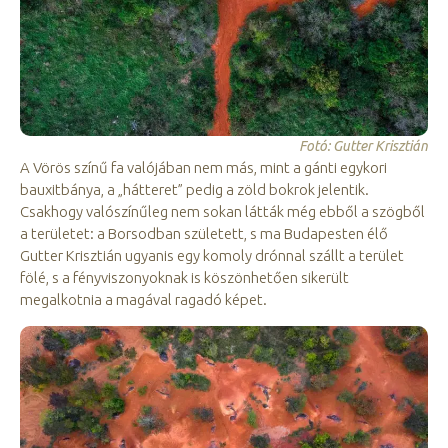
Fotó: Gutter Krisztián
A Vörös színű fa valójában nem más, mint a gánti egykori
bauxitbánya, a „hátteret” pedig a zöld bokrok jelentik.
Csakhogy valószínűleg nem sokan látták még ebből a szögből
a területet: a Borsodban született, s ma Budapesten élő
Gutter Krisztián ugyanis egy komoly drónnal szállt a terület
fölé, s a fényviszonyoknak is köszönhetően sikerült
megalkotnia a magával ragadó képet.