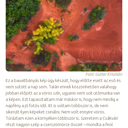
Fotó: Gutter Krisztián
Ez a bauxitbányás kép úgy készült, hogy előtte esett az eső és
nem sütött a nap sem. Talán ennek köszönhetően valahogy
jobban előjött az a vörös szín, ugyanis nem sok utómunka van
a képen. Ezt tapasztaltam már máskor is, hogy nem mindig a
napfény a jó fotós idő. Itt is voltam többször is, de nem
sikerült ilyen képeket csinálni. Nem volt ennyire vörös.
Túráztam ezen a környéken többször is. Szeretem a Csákvári
részt nagyon szép a cserszömörce ősszel – mondta a feol