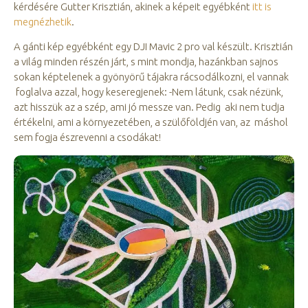
kérdésére Gutter Krisztián, akinek a képeit egyébként
itt is
megnézhetik
.
A gánti kép egyébként egy DJI Mavic 2 pro val készült. Krisztián
a világ minden részén járt, s mint mondja, hazánkban sajnos
sokan képtelenek a gyönyörű tájakra rácsodálkozni, el vannak
foglalva azzal, hogy keseregjenek: -Nem látunk, csak nézünk,
azt hisszük az a szép, ami jó messze van. Pedig aki nem tudja
értékelni, ami a környezetében, a szülőföldjén van, az máshol
sem fogja észrevenni a csodákat!