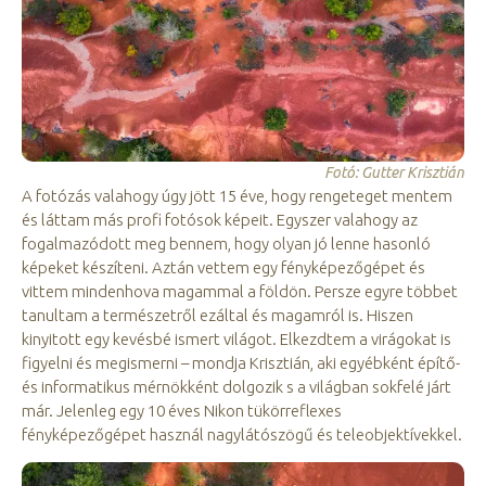
Fotó: Gutter Krisztián
A fotózás valahogy úgy jött 15 éve, hogy rengeteget mentem
és láttam más profi fotósok képeit. Egyszer valahogy az
fogalmazódott meg bennem, hogy olyan jó lenne hasonló
képeket készíteni. Aztán vettem egy fényképezőgépet és
vittem mindenhova magammal a földön. Persze egyre többet
tanultam a természetről ezáltal és magamról is. Hiszen
kinyitott egy kevésbé ismert világot. Elkezdtem a virágokat is
figyelni és megismerni – mondja Krisztián, aki egyébként építő-
és informatikus mérnökként dolgozik s a világban sokfelé járt
már. Jelenleg egy 10 éves Nikon tükörreflexes
fényképezőgépet használ nagylátószögű és teleobjektívekkel.