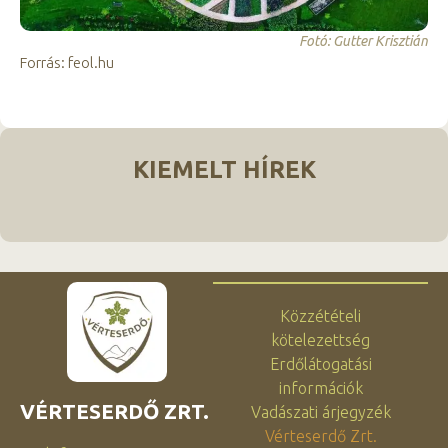
Fotó: Gutter Krisztián
Forrás: feol.hu
KIEMELT HÍREK
Közzétételi
kötelezettség
Erdőlátogatási
információk
VÉRTESERDŐ ZRT.
Vadászati árjegyzék
Vérteserdő Zrt.