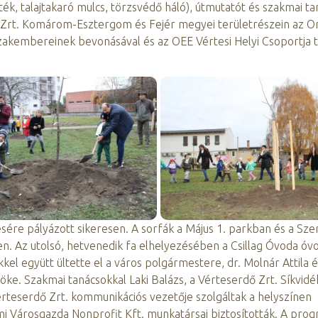
ék, talajtakaró mulcs, törzsvédő háló), útmutatót és szakmai ta
Zrt. Komárom-Esztergom és Fejér megyei területrészein az O
zakembereinek bevonásával és az OEE Vértesi Helyi Csoportja t
e pályázott sikeresen. A sorfák a Május 1. parkban és a Szen
en. Az utolsó, hetvenedik fa elhelyezésében a Csillag Óvoda óv
kel együtt ültette el a város polgármestere, dr. Molnár Attila é
ke. Szakmai tanácsokkal Laki Balázs, a Vérteserdő Zrt. Síkvidék
Vérteserdő Zrt. kommunikációs vezetője szolgáltak a helyszínen
i Városgazda Nonprofit Kft. munkatársai biztosították. A pro