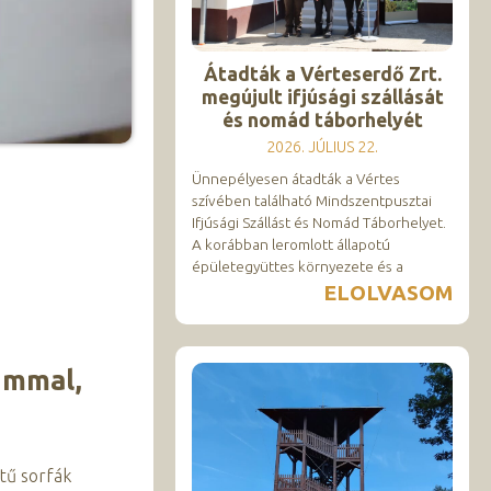
Átadták a Vérteserdő Zrt.
megújult ifjúsági szállását
és nomád táborhelyét
2026. JÚLIUS 22.
Ünnepélyesen átadták a Vértes
szívében található Mindszentpusztai
Ifjúsági Szállást és Nomád Táborhelyet.
A korábban leromlott állapotú
épületegyüttes környezete és a
ELOLVASOM
ummal,
tű sorfák