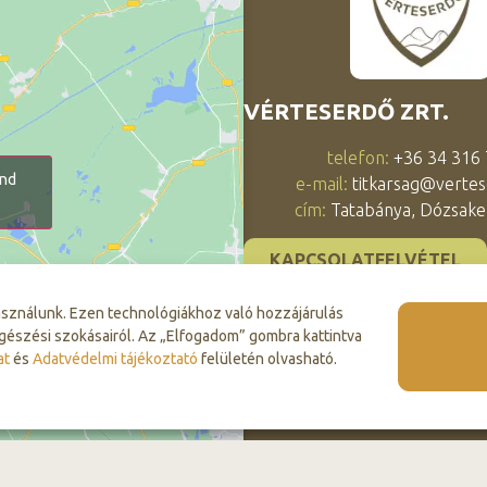
VÉRTESERDŐ ZRT.
telefon:
+36 34 316
and
e-mail:
titkarsag@vertes
cím:
Tatabánya, Dózsaker
KAPCSOLATFELVÉTEL
asználunk. Ezen technológiákhoz való hozzájárulás
gészési szokásairól. Az „Elfogadom” gombra kattintva
at
és
Adatvédelmi tájékoztató
felületén olvasható.
© 2026 Vérteserdő Zrt. Minden jog fenntartva.