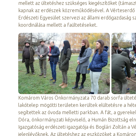
mellett az ültetéshez szükséges kiegészítőket (támaszt
kapnak az erdészek közreműködésével. A Vérteserdő 
Erdészeti Egyesület szervezi az állami erdőgazdaság s
koordinálása mellett a faültetéseket.
Komárom Város Önkormányzata 70 darab sorfa ültetésér
lakótelep mögötti területen kerültek elültetésre a hét
segítettek az óvoda melletti parkban. A fát, a gyerekek
Dóra, önkormányzati képviselő, a Humán Bizottság elnö
Igazgatóság erdészeti igazgatója és Boglári Zoltán a 
jelenlévőknek. Az ültetéshez az eszközöket a Komárom