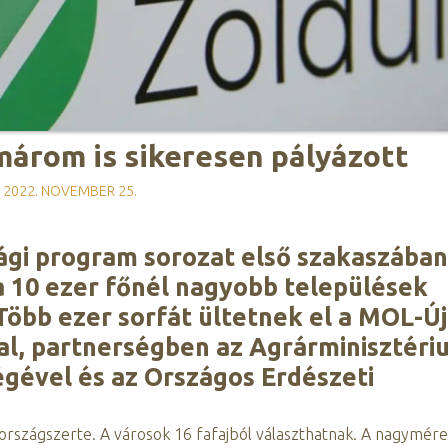
árom is sikeresen pályázott
2022. NOVEMBER 25.
ági program sorozat első szakaszában
 10 ezer főnél nagyobb települések
Több ezer sorfát ültetnek el a MOL-Új
l, partnerségben az Agrárminisztéri
gével és az Országos Erdészeti
országszerte. A városok 16 fafajból választhatnak. A nagymére