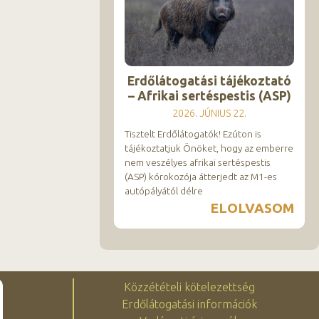
Erdőlátogatási tájékoztató
– Afrikai sertéspestis (ASP)
2026. JÚNIUS 22.
Tisztelt Erdőlátogatók! Ezúton is
tájékoztatjuk Önöket, hogy az emberre
nem veszélyes afrikai sertéspestis
(ASP) kórokozója átterjedt az M1-es
autópályától délre
ELOLVASOM
Közzétételi kötelezettség
Erdőlátogatási információk