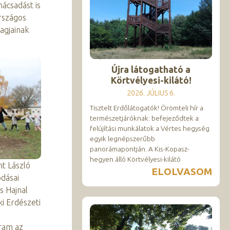
nácsadást is
rszágos
agjainak
Újra látogatható a
Körtvélyesi-kilátó!
2026. JÚLIUS 6.
Tisztelt Erdőlátogatók! Örömteli hír a
természetjáróknak: befejeződtek a
felújítási munkálatok a Vértes hegység
egyik legnépszerűbb
panorámapontján. A Kis-Kopasz-
hegyen álló Körtvélyesi-kilátó
t László
ELOLVASOM
odásai
s Hajnal
i Erdészeti
gram az