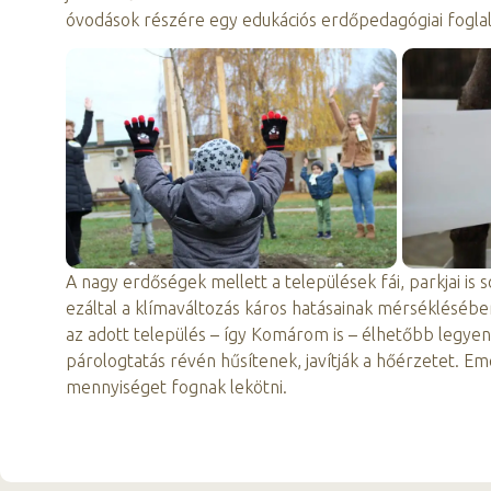
óvodások részére egy edukációs erdőpedagógiai foglalk
A nagy erdőségek mellett a települések fái, parkjai is
ezáltal a klímaváltozás káros hatásainak mérséklésében
az adott település – így Komárom is – élhetőbb legyen.
párologtatás révén hűsítenek, javítják a hőérzetet. Em
mennyiséget fognak lekötni.