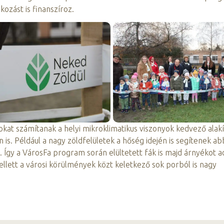
ozást is finanszíroz.
 sokat számítanak a helyi mikroklimatikus viszonyok kedvező alak
 is. Például a nagy zöldfelületek a hőség idején is segítenek a
 Így a VárosFa program során elültetett fák is majd árnyékot a
ellett a városi körülmények közt keletkező sok porból is nagy