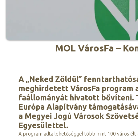
MOL VárosFa – Kom
A „Neked Zöldül” fenntarthatós
meghirdetett VárosFa program a
faállományát hivatott bővíteni. 
Európa Alapítvány támogatásáva
a Megyei Jogú Városok Szövetsé
Egyesülettel.
A program adta lehetőséggel több mint 100 város élt 