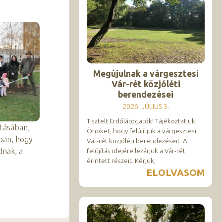
Megújulnak a várgesztesi
Vár-rét közjóléti
berendezései
2026. JÚLIUS 3.
Tisztelt Erdőlátogatók! Tájékoztatjuk
ításában,
Önöket, hogy felújítjuk a várgesztesi
bban, hogy
Vár-rét közjóléti berendezéseit. A
dnak, a
felújítás idejére lezárjuk a Vár-rét
érintett részeit. Kérjük,
ELOLVASOM