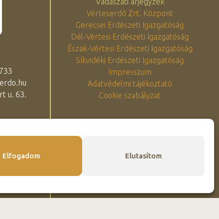
Vadászati árjegyzék
Vérteserdő Zrt. Központ
Gerecsei Erdészeti Igazgatóság
Dél-Vértesi Erdészeti Igazgatóság
Észak-Vértesi Erdészeti Igazgatóság
Síkvidéki Erdészeti Igazgatóság
 733
Impresszum
erdo.hu
Adatvédelmi tájékoztató
t u. 63.
Cookie szabályzat
Elfogadom
Elutasítom