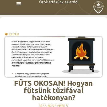
Örök értékünk az erdő!
EGYÉB
FŰTS OKOSAN! Hogyan
fűtsünk tűzifával
hatékonyan?
2022. NOVEMBER 5.