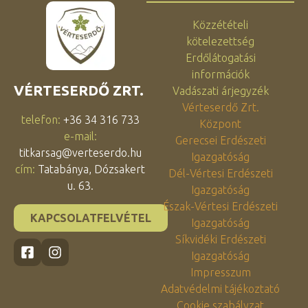
Közzétételi
kötelezettség
Erdőlátogatási
információk
VÉRTESERDŐ ZRT.
Vadászati árjegyzék
Vérteserdő Zrt.
telefon:
+36 34 316 733
Központ
e-mail:
Gerecsei Erdészeti
titkarsag@verteserdo.hu
Igazgatóság
cím:
Tatabánya, Dózsakert
Dél-Vértesi Erdészeti
u. 63.
Igazgatóság
Észak-Vértesi Erdészeti
KAPCSOLATFELVÉTEL
Igazgatóság
Síkvidéki Erdészeti
Igazgatóság
Impresszum
Adatvédelmi tájékoztató
Cookie szabályzat