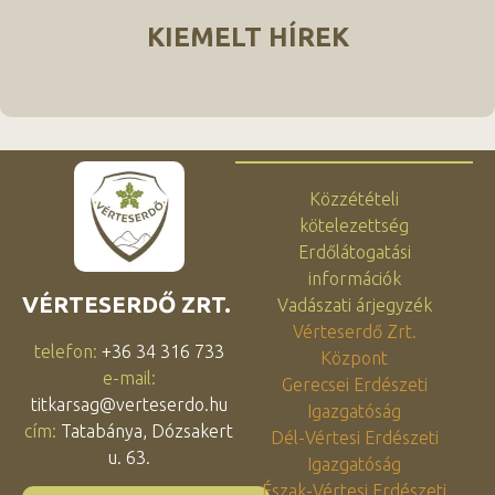
KIEMELT HÍREK
Közzétételi
kötelezettség
Erdőlátogatási
információk
VÉRTESERDŐ ZRT.
Vadászati árjegyzék
Vérteserdő Zrt.
telefon:
+36 34 316 733
Központ
e-mail:
Gerecsei Erdészeti
titkarsag@verteserdo.hu
Igazgatóság
cím:
Tatabánya, Dózsakert
Dél-Vértesi Erdészeti
u. 63.
Igazgatóság
Észak-Vértesi Erdészeti