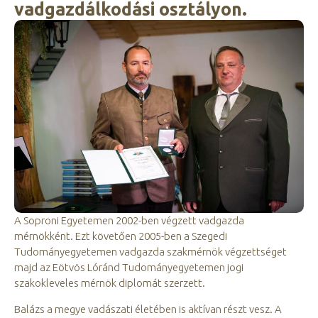
vadgazdálkodási osztályon.
A Soproni Egyetemen 2002-ben végzett vadgazda
mérnökként. Ezt követően 2005-ben a Szegedi
Tudományegyetemen vadgazda szakmérnök végzettséget
majd az Eötvös Lóránd Tudományegyetemen jogi
szakokleveles mérnök diplomát szerzett.
Balázs a megye vadászati életében is aktívan részt vesz. A