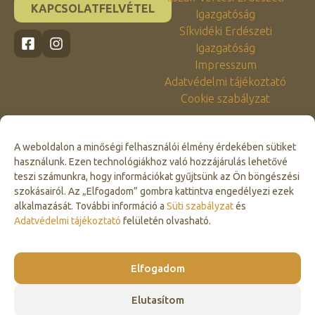
KAPCSOLATFELVÉTEL
Igazgatóság
Síkvidéki Erdészeti
Igazgatóság
Impresszum
Adatvédelmi tájékoztató
Cookie szabályzat
A weboldalon a minőségi felhasználói élmény érdekében sütiket
használunk. Ezen technológiákhoz való hozzájárulás lehetővé
teszi számunkra, hogy információkat gyűjtsünk az Ön böngészési
szokásairól. Az „Elfogadom” gombra kattintva engedélyezi ezek
alkalmazását. További információ a
Süti szabályzat
és
Click to accept marketing cookies and
Adatvédelmi tájékoztató
felületén olvasható.
enable this content
Elfogadom
Elutasítom