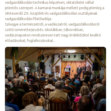
vadgazdálkodási technikus képzésen, oktatóként vállal
jelentős szerepet. A kamarai munkája mellett pedig jelenleg a
Vérteserdő Zrt. közjóléti és vadgazdálkodási osztályának
vadgazdálkodási főelőadója.
Szívügye a természetről, a vadászatról, vadgazdálkodásról
szóló ismeretterjesztés. Iskolákban, táborokban,
vadásznapokon rendszeresen tart nagy érdeklődést kiváltó
előadásokat, foglalkozásokat.