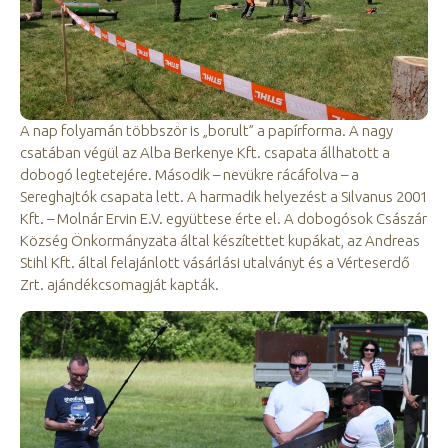
A nap folyamán többször is „borult” a papírforma. A nagy
csatában végül az Alba Berkenye Kft. csapata állhatott a
dobogó legtetejére. Második – nevükre rácáfolva – a
Sereghajtók csapata lett. A harmadik helyezést a Silvanus 2001
Kft. – Molnár Ervin E.V. együttese érte el. A dobogósok Császár
Község Önkormányzata által készítettet kupákat, az Andreas
Stihl Kft. által felajánlott vásárlási utalványt és a Vérteserdő
Zrt. ajándékcsomagját kapták.