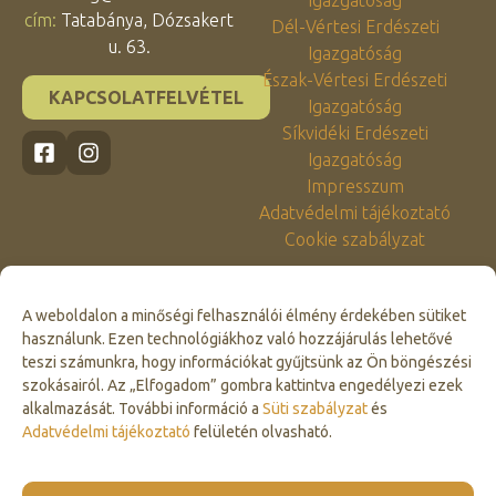
cím:
Tatabánya, Dózsakert
Dél-Vértesi Erdészeti
u. 63.
Igazgatóság
Észak-Vértesi Erdészeti
KAPCSOLATFELVÉTEL
Igazgatóság
Síkvidéki Erdészeti
Igazgatóság
Impresszum
Adatvédelmi tájékoztató
Cookie szabályzat
A weboldalon a minőségi felhasználói élmény érdekében sütiket
használunk. Ezen technológiákhoz való hozzájárulás lehetővé
teszi számunkra, hogy információkat gyűjtsünk az Ön böngészési
szokásairól. Az „Elfogadom” gombra kattintva engedélyezi ezek
alkalmazását. További információ a
Süti szabályzat
és
Click to accept marketing cookies and
Adatvédelmi tájékoztató
felületén olvasható.
enable this content