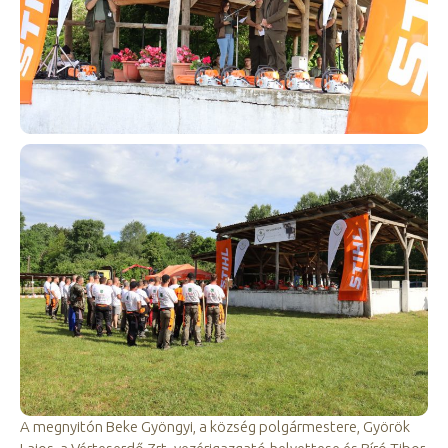
A megnyitón Beke Gyöngyi, a község polgármestere, Györök