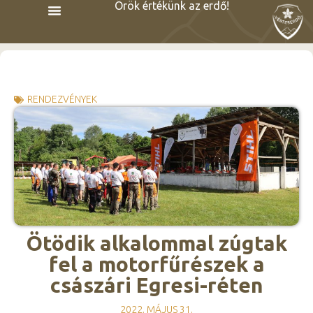
Örök értékünk az erdő!
RENDEZVÉNYEK
Ötödik alkalommal zúgtak
fel a motorfűrészek a
császári Egresi-réten
2022. MÁJUS 31.