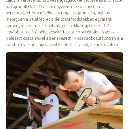
Lajos, a Vérteserdő Zrt. vezérigazgató-helyettese és Bíró Tibor
az Agrogold Stihl Császár ügyvezetője köszöntötte a
versenyzőket és a nézőket. A reggeli zápor után, nyárias
melegben a délelőtti és a délutáni fordulókban egyaránt
kemény küzdelmet láthattak a rétre kilátogatók. Az 1-7.
továbbjutást érő helyezésekért szinte borítékolható volt a
kiélezett csata, mivel a benevezett 11 csapat közül többen is a
korábbi évek országos döntőinek résztvevői, bajnokai voltak.