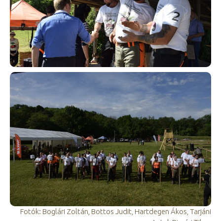
Fotók: Boglári Zoltán, Bottos Judit, Hartdegen Ákos, Tarjáni