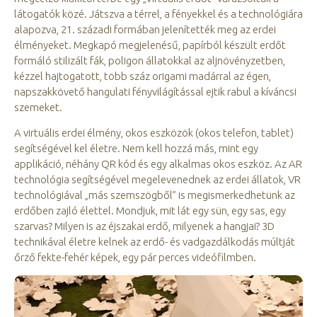
látogatók közé. Játszva a térrel, a fényekkel és a technológiára
alapozva, 21. századi formában jelenítették meg az erdei
élményeket. Megkapó megjelenésű, papírból készült erdőt
formáló stilizált fák, poligon állatokkal az aljnövényzetben,
kézzel hajtogatott, több száz origami madárral az égen,
napszakkövető hangulati fényvilágítással ejtik rabul a kíváncsi
szemeket.
A virtuális erdei élmény, okos eszközök (okos telefon, tablet)
segítségével kel életre. Nem kell hozzá más, mint egy
applikáció, néhány QR kód és egy alkalmas okos eszköz. Az AR
technológia segítségével megelevenednek az erdei állatok, VR
technológiával „más szemszögből” is megismerkedhetünk az
erdőben zajló élettel. Mondjuk, mit lát egy sün, egy sas, egy
szarvas? Milyen is az éjszakai erdő, milyenek a hangjai? 3D
technikával életre kelnek az erdő- és vadgazdálkodás múltját
őrző fekte-fehér képek, egy pár perces videófilmben.