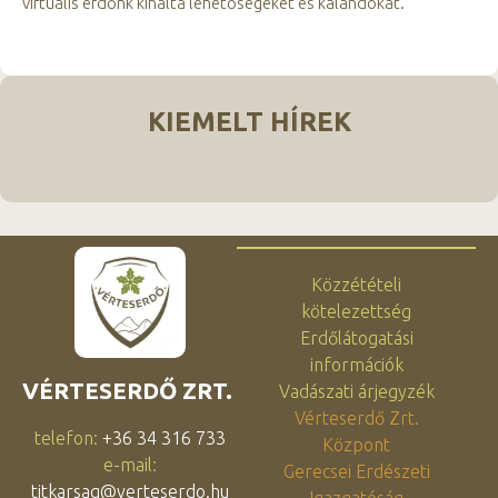
virtuális erdőnk kínálta lehetőségeket és kalandokat.
KIEMELT HÍREK
Közzétételi
kötelezettség
Erdőlátogatási
információk
VÉRTESERDŐ ZRT.
Vadászati árjegyzék
Vérteserdő Zrt.
telefon:
+36 34 316 733
Központ
e-mail:
Gerecsei Erdészeti
titkarsag@verteserdo.hu
Igazgatóság