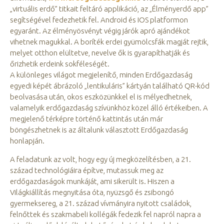
„virtuális erdő” titkait feltáró applikáció, az „Élményerdő app”
segítségével fedezhetik fel. Android és IOS platformon
egyaránt. Az élményösvényt végig járók apró ajándékot
vihetnek magukkal. A boríték erdei gyümölcsfák magját rejtik,
melyet otthon elültetve, nevelve ők is gyarapíthatják és
őrizhetik erdeink sokféleségét.
A különleges világot megjelenítő, minden Erdőgazdaság
egyedi képét ábrázoló „lentikuláris” kártyán található QR-kód
beolvasása után, okos eszközünkkel el is mélyedhetnek,
valamelyik erdőgazdaság szívünkhöz közel álló értékeiben. A
megjelenő térképre történő kattintás után már
böngészhetnek is az általunk választott Erdőgazdaság
honlapján.
A feladatunk az volt, hogy egy új megközelítésben, a 21.
század technológiáira építve, mutassuk meg az
erdőgazdaságok munkáját, ami sikerült is. Hiszen a
Világkiállítás megnyitása óta, nyüzsgő és zsibongó
gyermeksereg, a 21. század vívmányira nyitott családok,
felnőttek és szakmabeli kollégák fedezik fel napról napra a