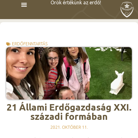
Örök értékünk az erdő!
ERDŐFENNTARTÁS
21 Állami Erdőgazdaság XXI.
századi formában
2021. OKTÓBER 11.