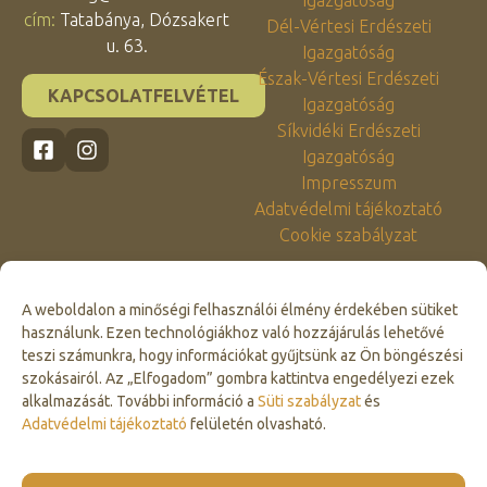
cím:
Tatabánya, Dózsakert
Dél-Vértesi Erdészeti
u. 63.
Igazgatóság
Észak-Vértesi Erdészeti
KAPCSOLATFELVÉTEL
Igazgatóság
Síkvidéki Erdészeti
Igazgatóság
Impresszum
Adatvédelmi tájékoztató
Cookie szabályzat
A weboldalon a minőségi felhasználói élmény érdekében sütiket
használunk. Ezen technológiákhoz való hozzájárulás lehetővé
teszi számunkra, hogy információkat gyűjtsünk az Ön böngészési
szokásairól. Az „Elfogadom” gombra kattintva engedélyezi ezek
alkalmazását. További információ a
Süti szabályzat
és
Click to accept marketing cookies and
Adatvédelmi tájékoztató
felületén olvasható.
enable this content