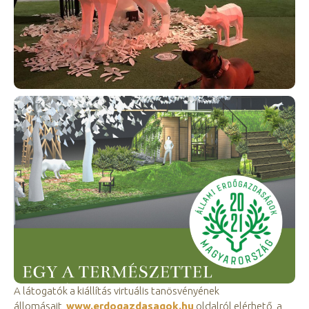
A látogatók a kiállítás virtuális tanösvényének
állomásait,
www.erdogazdasagok.hu
oldalról elérhető, a