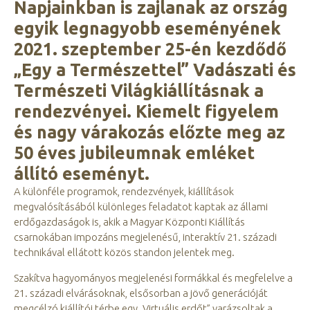
Napjainkban is zajlanak az ország
egyik legnagyobb eseményének
2021. szeptember 25-én kezdődő
„Egy a Természettel” Vadászati és
Természeti Világkiállításnak a
rendezvényei. Kiemelt figyelem
és nagy várakozás előzte meg az
50 éves jubileumnak emléket
állító eseményt.
A különféle programok, rendezvények, kiállítások
megvalósításából különleges feladatot kaptak az állami
erdőgazdaságok is, akik a Magyar Központi Kiállítás
csarnokában impozáns megjelenésű, interaktív 21. századi
technikával ellátott közös standon jelentek meg.
Szakítva hagyományos megjelenési formákkal és megfelelve a
21. századi elvárásoknak, elsősorban a jövő generációját
megcélzó kiállítói térbe egy „Virtuális erdőt” varázsoltak a