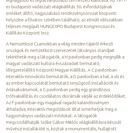
legnagyobb és leglátványosabb természeti kiállítása. Az 1971-
es budapesti vadászati világkiállítás 50. évfordulójának
emléket állító, nagyszabású rendezvénysorozat központi
helyszíne a főváros szívében található, az elmúlt időszakban
teljesen megújult HUNGEXPO Budapest Kongresszusi és
Kiállítási Központ lesz.
A Nemzetközi Csarnokban a világ minden tájáról érkező
országok és nemzetközi szervezetek látványos standjait
tekinthetik meg a látogatók, a H pavilonban pedig megnyílik a
magyar vadászati kultúra évszázadait bemutató,
lélegzetelállító Központi Magyar Kiállítás. A C pavilonban
interaktív innovációs bemutatók, a D pavilonban a hal, a víz és
az ember kapcsolatát bemutató lenyűgöző installációk és
óriásakváriumok, a G pavilonban pedig egy grandiózus
trófeakiállítás és csodálatos diorámák várják az érdeklődőket.
Az F pavilonban egy magával ragadó kalandösvényen
áthaladva, interaktív megoldások által ismerhetjük meg a
hagyományos vadászati módokat. A látogatók
megcsodálhatják Szőke Gábor Miklós világkiállításra készült
művészi installációit is, köztük a monumentális, hullajtott