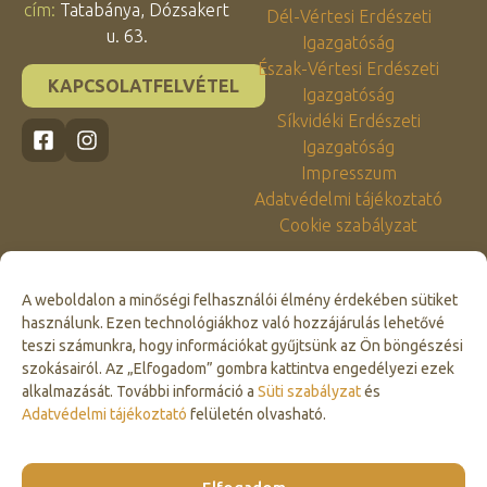
cím:
Tatabánya, Dózsakert
Dél-Vértesi Erdészeti
u. 63.
Igazgatóság
Észak-Vértesi Erdészeti
KAPCSOLATFELVÉTEL
Igazgatóság
Síkvidéki Erdészeti
Igazgatóság
Impresszum
Adatvédelmi tájékoztató
Cookie szabályzat
A weboldalon a minőségi felhasználói élmény érdekében sütiket
használunk. Ezen technológiákhoz való hozzájárulás lehetővé
teszi számunkra, hogy információkat gyűjtsünk az Ön böngészési
szokásairól. Az „Elfogadom” gombra kattintva engedélyezi ezek
alkalmazását. További információ a
Süti szabályzat
és
Click to accept marketing cookies and
Adatvédelmi tájékoztató
felületén olvasható.
enable this content