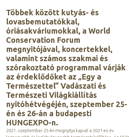
Többek között kutyás- és
lovasbemutatókkal,
óriásakváriumokkal, a World
Conservation Forum
megnyitójával, koncertekkel,
valamint számos szakmai és
szórakoztató programmal várják
az érdeklődőket az „Egy a
Természettel” Vadászati és
Természeti Világkiállítás
nyitóhétvégéjén, szeptember 25-
én és 26-án a budapesti
HUNGEXPO-n.
2021. szeptember 25-én megnyitja kapuit a 2021-es év