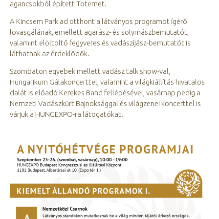
agancsokból épített Totemet.
A Kincsem Park ad otthont a látványos programot ígérő
lovasgálának, emellett agarász- és solymászbemutatót,
valamint elöltöltő fegyveres és vadászíjász-bemutatót is
láthatnak az érdeklődők.
Szombaton egyebek mellett vadász talk show-val,
Hungarikum Gálakoncerttel, valamint a világkiállítás hivatalos
dalát is előadó Kerekes Band fellépésével, vasárnap pedig a
Nemzeti Vadászkürt Bajnoksággal és világzenei koncerttel is
várjuk a HUNGEXPO-ra látogatókat.