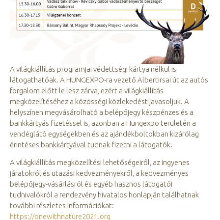
A világkiállítás programjai védettségi kártya nélkül is
látogathatóak. A HUNGEXPO-ra vezető Albertirsai út az autós
forgalom előtt le lesz zárva, ezért a világkiállítás
megközelítéséhez a közösségi közlekedést javasoljuk. A
helyszínen megvásárolható a belépőjegy készpénzes és a
bankkártyás fizetéssel is, azonban a Hungexpo területén a
vendéglátó egységekben és az ajándékboltokban kizárólag
érintéses bankkártyával tudnak fizetni a látogatók.
A világkiállítás megközelítési lehetőségeiről, az ingyenes
járatokról és utazási kedvezményekről, a kedvezményes
belépőjegy-vásárlásról és egyéb hasznos látogatói
tudnivalókról a rendezvény hivatalos honlapján találhatnak
további részletes információkat:
https://onewithnature2021.org