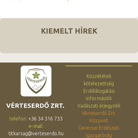
KIEMELT HÍREK
Közzétételi
kötelezettség
Erdőlátogatási
információk
VÉRTESERDŐ ZRT.
Vadászati árjegyzék
Vérteserdő Zrt.
telefon:
+36 34 316 733
Központ
e-mail:
Gerecsei Erdészeti
titkarsag@verteserdo.hu
Igazgatóság