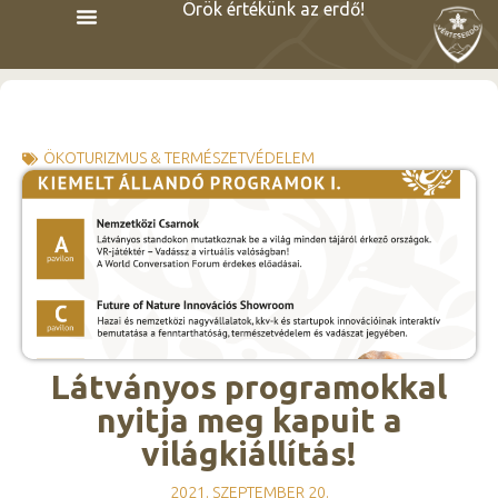
Örök értékünk az erdő!
ÖKOTURIZMUS & TERMÉSZETVÉDELEM
Látványos programokkal
nyitja meg kapuit a
világkiállítás!
2021. SZEPTEMBER 20.