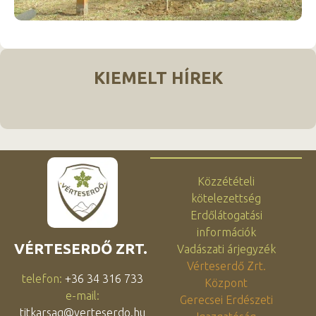
KIEMELT HÍREK
Közzétételi
kötelezettség
Erdőlátogatási
információk
VÉRTESERDŐ ZRT.
Vadászati árjegyzék
Vérteserdő Zrt.
telefon:
+36 34 316 733
Központ
e-mail:
Gerecsei Erdészeti
titkarsag@verteserdo.hu