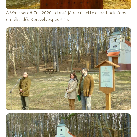
A Vérteserdő Zrt. 2020. februárjában ültette el az 1 hektáros
emlékerdőt Körtvélyespusztán.