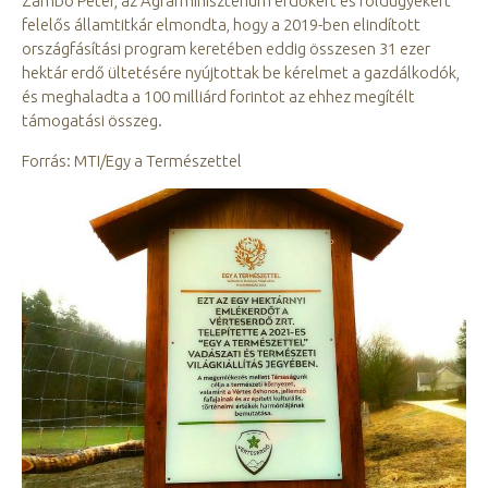
Zambó Péter, az Agrárminisztérium erdőkért és földügyekért
felelős államtitkár elmondta, hogy a 2019-ben elindított
országfásítási program keretében eddig összesen 31 ezer
hektár erdő ültetésére nyújtottak be kérelmet a gazdálkodók,
és meghaladta a 100 milliárd forintot az ehhez megítélt
támogatási összeg.
Forrás: MTI/Egy a Természettel