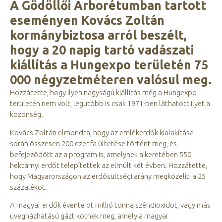
A Gödöllői Arborétumban tartott
eseményen Kovács Zoltán
kormánybiztosa arról beszélt,
hogy a 20 napig tartó vadászati
kiállítás a Hungexpo területén 75
000 négyzetméteren valósul meg.
Hozzátette, hogy ilyen nagyságú kiállítás még a Hungexpo
területén nem volt, legutóbb is csak 1971-ben láthatott ilyet a
közönség.
Kovács Zoltán elmondta, hogy az emlékerdők kialakítása
során összesen 200 ezer fa ültetése történt meg, és
befejeződött az a program is, amelynek a keretében 550
hektárnyi erdőt telepítettek az elmúlt két évben. Hozzátette,
hogy Magyarországon az erdősültségi arány megközelíti a 25
százalékot.
A magyar erdők évente öt millió tonna széndioxidot, vagy más
üvegházhatású gázt kötnek meg, amely a magyar