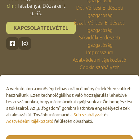
Igazgatóság
cím:
Tatabánya, Dózsakert
Dél-Vértesi Erdészeti
u. 63.
Igazgatóság
Észak-Vértesi Erdészeti
KAPCSOLATFELVÉTEL
Igazgatóság
Síkvidéki Erdészeti
Igazgatóság
Impresszum
Adatvédelmi tájékoztató
Cookie szabályzat
A weboldalon a minőségi felhasználói élmény érdekében sütiket
használunk. Ezen technológiákhoz való hozzájárulás lehetővé
teszi számunkra, hogy információkat gyűjtsünk az Ön böngészési
szokásairól. Az „Elfogadom” gombra kattintva engedélyezi ezek
alkalmazását. További információ a
Süti szabályzat
és
Click to accept marketing cookies and
Adatvédelmi tájékoztató
felületén olvasható.
enable this content