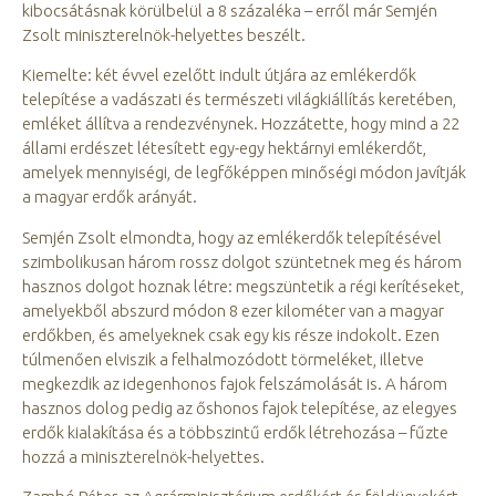
kibocsátásnak körülbelül a 8 százaléka – erről már Semjén
Zsolt miniszterelnök-helyettes beszélt.
Kiemelte: két évvel ezelőtt indult útjára az emlékerdők
telepítése a vadászati és természeti világkiállítás keretében,
emléket állítva a rendezvénynek. Hozzátette, hogy mind a 22
állami erdészet létesített egy-egy hektárnyi emlékerdőt,
amelyek mennyiségi, de legfőképpen minőségi módon javítják
a magyar erdők arányát.
Semjén Zsolt elmondta, hogy az emlékerdők telepítésével
szimbolikusan három rossz dolgot szüntetnek meg és három
hasznos dolgot hoznak létre: megszüntetik a régi kerítéseket,
amelyekből abszurd módon 8 ezer kilométer van a magyar
erdőkben, és amelyeknek csak egy kis része indokolt. Ezen
túlmenően elviszik a felhalmozódott törmeléket, illetve
megkezdik az idegenhonos fajok felszámolását is. A három
hasznos dolog pedig az őshonos fajok telepítése, az elegyes
erdők kialakítása és a többszintű erdők létrehozása – fűzte
hozzá a miniszterelnök-helyettes.