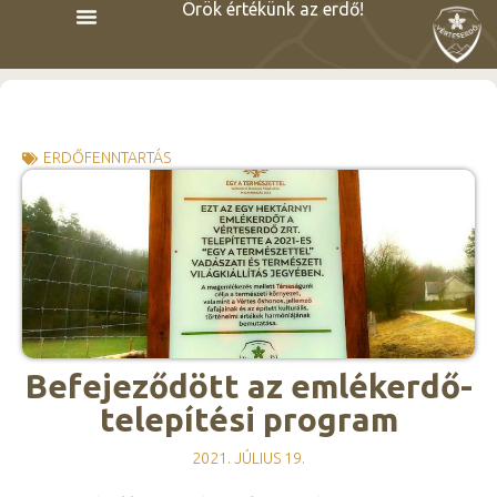
Örök értékünk az erdő!
ERDŐFENNTARTÁS
Befejeződött az emlékerdő-
telepítési program
2021. JÚLIUS 19.