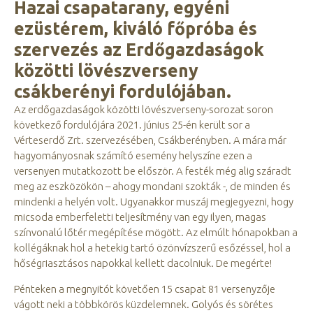
Hazai csapatarany, egyéni
ezüstérem, kiváló főpróba és
szervezés az Erdőgazdaságok
közötti lövészverseny
csákberényi fordulójában.
Az erdőgazdaságok közötti lövészverseny-sorozat soron
következő fordulójára 2021. június 25-én került sor a
Vérteserdő Zrt. szervezésében, Csákberényben. A mára már
hagyományosnak számító esemény helyszíne ezen a
versenyen mutatkozott be először. A festék még alig száradt
meg az eszközökön – ahogy mondani szokták -, de minden és
mindenki a helyén volt. Ugyanakkor muszáj megjegyezni, hogy
micsoda emberfeletti teljesítmény van egy ilyen, magas
színvonalú lőtér megépítése mögött. Az elmúlt hónapokban a
kollégáknak hol a hetekig tartó özönvízszerű esőzéssel, hol a
hőségriasztásos napokkal kellett dacolniuk. De megérte!
Pénteken a megnyitót követően 15 csapat 81 versenyzője
vágott neki a többkörös küzdelemnek. Golyós és sörétes