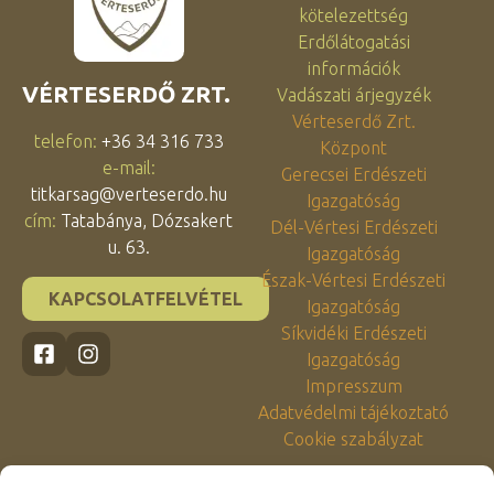
kötelezettség
Erdőlátogatási
információk
VÉRTESERDŐ ZRT.
Vadászati árjegyzék
Vérteserdő Zrt.
telefon:
+36 34 316 733
Központ
e-mail:
Gerecsei Erdészeti
titkarsag@verteserdo.hu
Igazgatóság
cím:
Tatabánya, Dózsakert
Dél-Vértesi Erdészeti
u. 63.
Igazgatóság
Észak-Vértesi Erdészeti
KAPCSOLATFELVÉTEL
Igazgatóság
Síkvidéki Erdészeti
Igazgatóság
Impresszum
Adatvédelmi tájékoztató
Cookie szabályzat