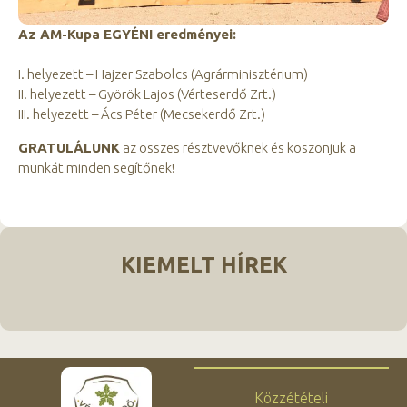
Az AM-Kupa EGYÉNI eredményei:
I. helyezett – Hajzer Szabolcs (Agrárminisztérium)
II. helyezett – Györök Lajos (Vérteserdő Zrt.)
III. helyezett – Ács Péter (Mecsekerdő Zrt.)
GRATULÁLUNK
az összes résztvevőknek és köszönjük a
munkát minden segítőnek!
KIEMELT HÍREK
Közzétételi