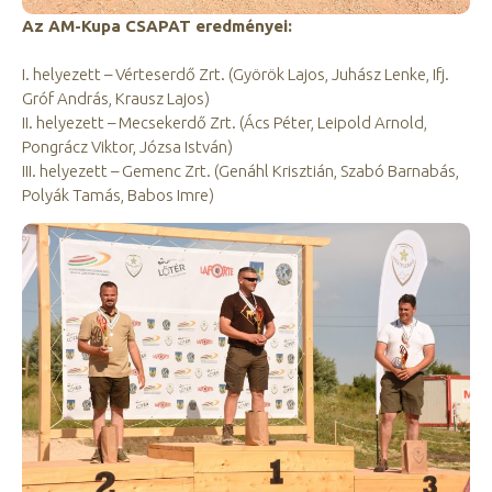
Az AM-Kupa CSAPAT eredményei:
I. helyezett – Vérteserdő Zrt. (Györök Lajos, Juhász Lenke, Ifj.
Gróf András, Krausz Lajos)
II. helyezett – Mecsekerdő Zrt. (Ács Péter, Leipold Arnold,
Pongrácz Viktor, Józsa István)
III. helyezett – Gemenc Zrt. (Genáhl Krisztián, Szabó Barnabás,
Polyák Tamás, Babos Imre)