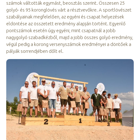
számok váltották egymást, beosztás szerint. Összesen 25
golyó- és 95 koronglövés várt a résztvevőkre. A sportlövészet
szabályainak megfelelően, az egyéni és csapat helyezések
eldöntése az összetett eredmény alapján történt. Egyenlő
pontszámok esetén úgy egyéni, mint csapatnál a jobb
nagygolyó szabadkézből, majd a jobb összes golyó eredmény,
végül pedig a korong versenyszámok eredményei a döntőek a
pályák sorrendjében dőlt el.