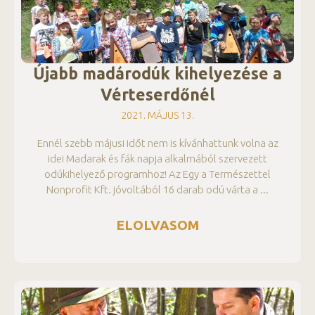
Újabb madárodúk kihelyezése a
Vérteserdőnél
2021. MÁJUS 13.
Ennél szebb májusi időt nem is kívánhattunk volna az
idei Madarak és fák napja alkalmából szervezett
odúkihelyező programhoz! Az Egy a Természettel
Nonprofit Kft. jóvoltából 16 darab odú várta a
ELOLVASOM