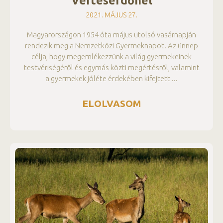
Vérteserdőnél
2021. MÁJUS 27.
Magyarországon 1954 óta május utolsó vasárnapján
rendezik meg a Nemzetközi Gyermeknapot. Az ünnep
célja, hogy megemlékezzünk a világ gyermekeinek
testvériségéről és egymás közti megértésről, valamint
a gyermekek jóléte érdekében kifejtett
ELOLVASOM