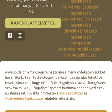
Igazgatóság
cím:
Tatabánya, Dózsakert
Dél-Vértesi Erdészeti
u. 63.
Igazgatóság
Észak-Vértesi Erdészeti
KAPCSOLATFELVÉTEL
Igazgatóság
Síkvidéki Erdészeti
Igazgatóság
Impresszum
Adatvédelmi tájékoztató
Cookie szabályzat
A weboldalon a minőségi felhasználói élmény érdekében sütiket
használunk. Ezen technológiákhoz való hozzájárulás lehetővé
teszi számunkra, hogy információkat gyűjtsünk az Ön böngészési
szokásairól. Az „Elfogadom” gombra kattintva engedélyezi ezek
alkalmazását. További információ a
Süti szabályzat
és
Click to accept marketing cookies and
Adatvédelmi tájékoztató
felületén olvasható.
enable this content