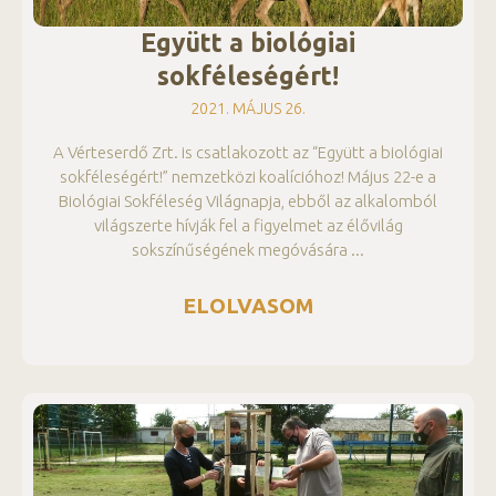
Együtt a biológiai
sokféleségért!
2021. MÁJUS 26.
A Vérteserdő Zrt. is csatlakozott az “Együtt a biológiai
sokféleségért!” nemzetközi koalícióhoz! Május 22-e a
Biológiai Sokféleség Világnapja, ebből az alkalomból
világszerte hívják fel a figyelmet az élővilág
sokszínűségének megóvására
ELOLVASOM