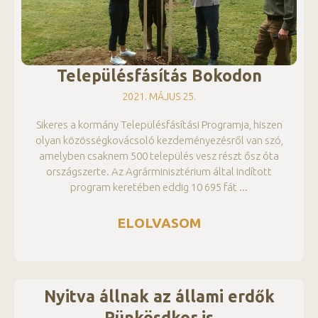
Településfásítás Bokodon
2021. MÁJUS 25.
Sikeres a kormány Településfásítási Programja, hiszen
olyan közösségkovácsoló kezdeményezésről van szó,
amelyben csaknem 500 település vesz részt ősz óta
országszerte. Az Agrárminisztérium által indított
program keretében eddig 10 695 fát
ELOLVASOM
Nyitva állnak az állami erdők
Pünkösdkor is