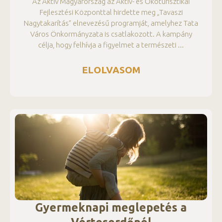
Az Aktív Magyarország az Aktív- és Ökoturisztikai
Fejlesztési Központtal hirdette meg „Tavaszi
Nagytakarítás” elnevezésű programját, amelyhez Tata
Város Önkormányzata is csatlakozott. A kampány
célja, hogy felhívja a figyelmet a természeti
ELOLVASOM
Gyermeknapi meglepetés a