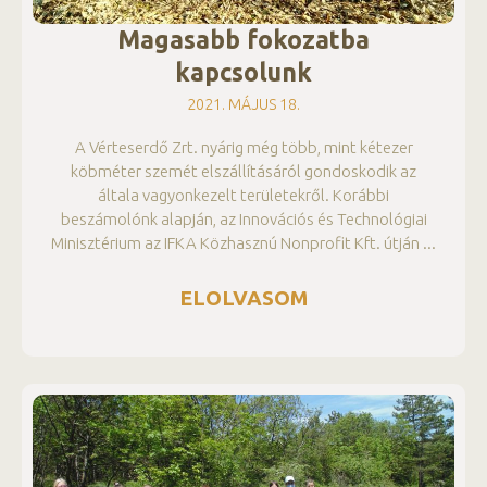
Magasabb fokozatba
kapcsolunk
2021. MÁJUS 18.
A Vérteserdő Zrt. nyárig még több, mint kétezer
köbméter szemét elszállításáról gondoskodik az
általa vagyonkezelt területekről. Korábbi
beszámolónk alapján, az Innovációs és Technológiai
Minisztérium az IFKA Közhasznú Nonprofit Kft. útján
ELOLVASOM