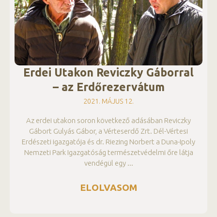
Erdei Utakon Reviczky Gáborral
– az Erdőrezervátum
2021. MÁJUS 12.
Az erdei utakon soron következő adásában Reviczky
Gábort Gulyás Gábor, a Vérteserdő Zrt. Dél-Vértesi
Erdészeti igazgatója és dr. Riezing Norbert a Duna-Ipoly
Nemzeti Park Igazgatóság természetvédelmi őre látja
vendégül egy
ELOLVASOM