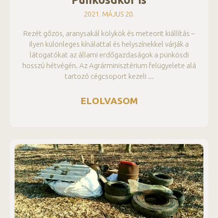
2021. MÁJUS 20.
Rezét gőzös, aranysakál kölykök és meteorit kiállítás –
ilyen különleges kínálattal és helyszínekkel várják a
látogatókat az állami erdőgazdaságok a pünkösdi
hosszú hétvégén. Az Agrárminisztérium felügyelete alá
tartozó cégcsoport kezeli
ELOLVASOM