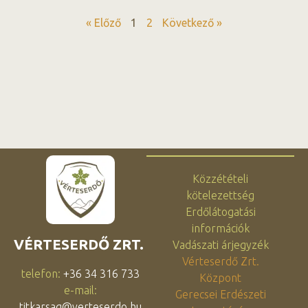
« Előző
1
2
Következő »
Közzétételi
kötelezettség
Erdőlátogatási
információk
VÉRTESERDŐ ZRT.
Vadászati árjegyzék
Vérteserdő Zrt.
telefon:
+36 34 316 733
Központ
e-mail:
Gerecsei Erdészeti
titkarsag@verteserdo.hu