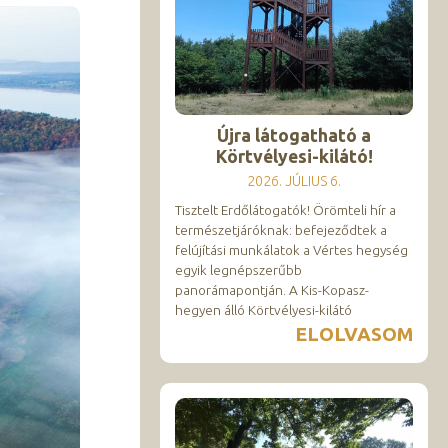
Újra látogatható a
Körtvélyesi-kilátó!
2026. JÚLIUS 6.
Tisztelt Erdőlátogatók! Örömteli hír a
természetjáróknak: befejeződtek a
felújítási munkálatok a Vértes hegység
egyik legnépszerűbb
panorámapontján. A Kis-Kopasz-
hegyen álló Körtvélyesi-kilátó
ELOLVASOM