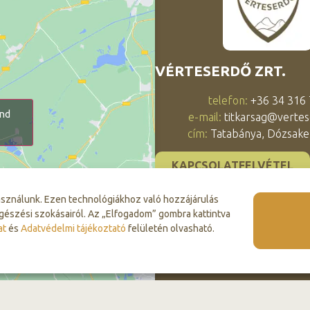
VÉRTESERDŐ ZRT.
telefon:
+36 34 316
and
e-mail:
titkarsag@vertes
cím:
Tatabánya, Dózsaker
KAPCSOLATFELVÉTEL
asználunk. Ezen technológiákhoz való hozzájárulás
gészési szokásairól. Az „Elfogadom” gombra kattintva
at
és
Adatvédelmi tájékoztató
felületén olvasható.
© 2026 Vérteserdő Zrt. Minden jog fenntartva.