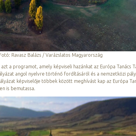
 Fotó: Ravasz Balázs / Varázslatos Magyarország
um azt a programot, amely képviseli hazánkat az Európa Tanács Tá
yázat angol nyelvre történő fordításáról és a nemzetközi pál
 pályázat képviselője többek között meghívást kap az Európa Ta
en is bemutassa.