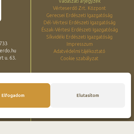
Vadászati árjegyzék
Vérteserdő Zrt. Központ
Gerecsei Erdészeti Igazgatóság
Dél-Vértesi Erdészeti Igazgatóság
Észak-Vértesi Erdészeti Igazgatóság
Síkvidéki Erdészeti Igazgatóság
 733
Impresszum
erdo.hu
Adatvédelmi tájékoztató
t u. 63.
Cookie szabályzat
Elfogadom
Elutasítom