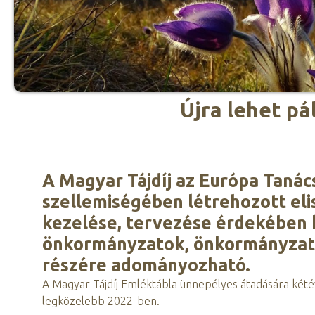
Újra lehet pá
A Magyar Tájdíj az Európa Tanács 
szellemiségében létrehozott eli
kezelése, tervezése érdekében
önkormányzatok, önkormányzati 
részére adományozható.
A Magyar Tájdíj Emléktábla ünnepélyes átadására kétév
legközelebb 2022-ben.