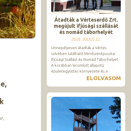
Átadták a Vérteserdő Zrt.
megújult ifjúsági szállását
és nomád táborhelyét
2026. JÚLIUS 22.
Ünnepélyesen átadták a Vértes
szívében található Mindszentpusztai
Ifjúsági Szállást és Nomád Táborhelyet.
A korábban leromlott állapotú
épületegyüttes környezete és a
ELOLVASOM
e,
ek
r,