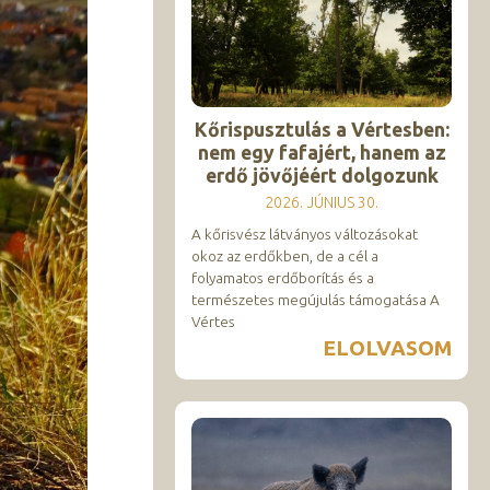
Kőrispusztulás a Vértesben:
nem egy fafajért, hanem az
erdő jövőjéért dolgozunk
2026. JÚNIUS 30.
A kőrisvész látványos változásokat
okoz az erdőkben, de a cél a
folyamatos erdőborítás és a
természetes megújulás támogatása A
Vértes
ELOLVASOM