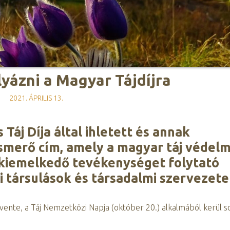
lyázni a Magyar Tájdíjra
2021. ÁPRILIS 13.
Táj Díja által ihletett és annak
smerő cím, amely a magyar táj védelm
 kiemelkedő tevékenységet folytató
társulások és társadalmi szervezet
ente, a Táj Nemzetközi Napja (október 20.) alkalmából kerül so