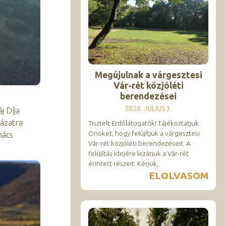
Megújulnak a várgesztesi
Vár-rét közjóléti
berendezései
2026. JÚLIUS 3.
j Díja
yázatra
Tisztelt Erdőlátogatók! Tájékoztatjuk
Önöket, hogy felújítjuk a várgesztesi
nács
Vár-rét közjóléti berendezéseit. A
felújítás idejére lezárjuk a Vár-rét
érintett részeit. Kérjük,
ELOLVASOM