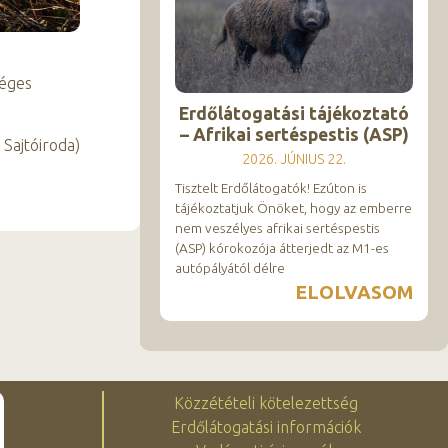
séges
Erdőlátogatási tájékoztató
– Afrikai sertéspestis (ASP)
 Sajtóiroda)
2026. JÚNIUS 22.
Tisztelt Erdőlátogatók! Ezúton is
tájékoztatjuk Önöket, hogy az emberre
nem veszélyes afrikai sertéspestis
(ASP) kórokozója átterjedt az M1-es
autópályától délre
ELOLVASOM
Közzétételi kötelezettség
Erdőlátogatási információk