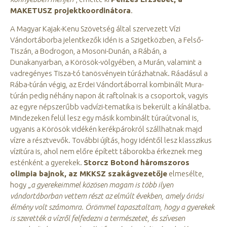
MAKETUSZ projektkoordinátora
.
A Magyar Kajak-Kenu Szövetség által szervezett Vízi
Vándortáborba jelentkezők idén is a Szigetközben, a Felső-
Tiszán, a Bodrogon, a Mosoni-Dunán, a Rábán, a
Dunakanyarban, a Körösök-völgyében, a Murán, valamint a
vadregényes Tisza-tó tanösvényein túrázhatnak. Ráadásul a
Rába-túrán végig, az Erdei Vándortáborral kombinált Mura-
túrán pedig néhány napon át raftolnak is a csoportok, vagyis
az egyre népszerűbb vadvízi-tematika is bekerült a kínálatba.
Mindezeken felül lesz egy másik kombinált túraútvonal is,
ugyanis a Körösök vidékén kerékpárokról szállhatnak majd
vízre a résztvevők. További újítás, hogy idéntől lesz klasszikus
vízitúra is, ahol nem előre épített táborokba érkeznek meg
esténként a gyerekek.
Storcz Botond háromszoros
olimpia bajnok, az MKKSZ szakágvezetője
elmesélte,
hogy
„a gyerekeimmel közösen magam is több ilyen
vándortáborban vettem részt az elmúlt években, amely óriási
élmény volt számomra. Örömmel tapasztaltam, hogy a gyerekek
is szerették a vízről felfedezni a természetet, és szívesen