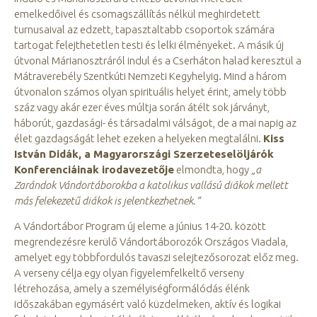
emelkedőivel és csomagszállítás nélkül meghirdetett
turnusaival az edzett, tapasztaltabb csoportok számára
tartogat felejthetetlen testi és lelki élményeket. A másik új
útvonal Márianosztráról indul és a Cserháton halad keresztül a
Mátraverebély Szentkúti Nemzeti Kegyhelyig. Mind a három
útvonalon számos olyan spirituális helyet érint, amely több
száz vagy akár ezer éves múltja során átélt sok járványt,
háborút, gazdasági- és társadalmi válságot, de a mai napig az
élet gazdagságát lehet ezeken a helyeken megtalálni.
Kiss
István Didák, a Magyarországi Szerzeteselöljárók
Konferenciáinak irodavezetője
elmondta, hogy
„a
Zarándok Vándortáborokba a katolikus vallású diákok mellett
más felekezetű diákok is jelentkezhetnek.”
A Vándortábor Program új eleme a június 14-20. között
megrendezésre kerülő Vándortáborozók Országos Viadala,
amelyet egy többfordulós tavaszi selejtezősorozat előz meg.
A verseny célja egy olyan figyelemfelkeltő verseny
létrehozása, amely a személyiségformálódás élénk
időszakában egymásért való küzdelmeken, aktív és logikai