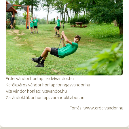
Erdei vándor honlap: erdeivandor.hu
Kerékpáros vándor honlap: bringasvandor.hu
Vízi vándor honlap: vizivandor.hu
Zarándoktábor honlap: zarandoktabor.hu
Forrás: www.erdeivandor.hu