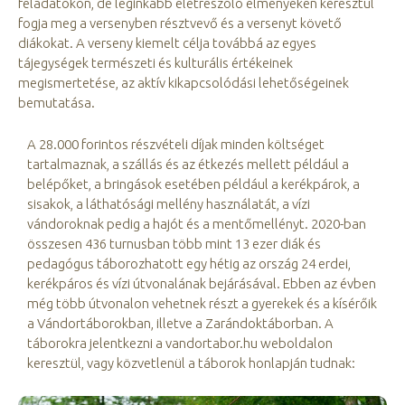
feladatokon, de leginkább életreszóló élményeken keresztül
fogja meg a versenyben résztvevő és a versenyt követő
diákokat. A verseny kiemelt célja továbbá az egyes
tájegységek természeti és kulturális értékeinek
megismertetése, az aktív kikapcsolódási lehetőségeinek
bemutatása.
A 28.000 forintos részvételi díjak minden költséget
tartalmaznak, a szállás és az étkezés mellett például a
belépőket, a bringások esetében például a kerékpárok, a
sisakok, a láthatósági mellény használatát, a vízi
vándoroknak pedig a hajót és a mentőmellényt. 2020-ban
összesen 436 turnusban több mint 13 ezer diák és
pedagógus táborozhatott egy hétig az ország 24 erdei,
kerékpáros és vízi útvonalának bejárásával. Ebben az évben
még több útvonalon vehetnek részt a gyerekek és a kísérőik
a Vándortáborokban, illetve a Zarándoktáborban. A
táborokra jelentkezni a vandortabor.hu weboldalon
keresztül, vagy közvetlenül a táborok honlapján tudnak: