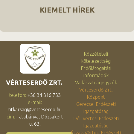
KIEMELT HÍREK
Közzétételi
kötelezettség
Erdőlátogatási
információk
VÉRTESERDŐ ZRT.
Vadászati árjegyzék
Vérteserdő Zrt.
telefon:
+36 34 316 733
Központ
e-mail:
Gerecsei Erdészeti
titkarsag@verteserdo.hu
Igazgatóság
cím:
Tatabánya, Dózsakert
Dél-Vértesi Erdészeti
u. 63.
Igazgatóság
Észak-Vértesi Erdészeti