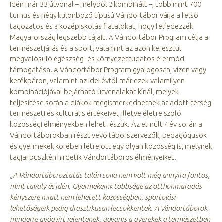
Idén már 33 útvonal – melyből 2 kombinált –, több mint 700
turnus és négy különböző típusú Vándortábor várja a felső
tagozatos és a középiskolás fiatalokat, hogy felfedezzék
Magyarország legszebb tájait. A Vándortábor Program célja a
természetjárás és a sport, valamint az azon keresztül
megvalósuló egészség- és környezettudatos életmód
támogatása. A Vándortábor Program gyalogosan, vízen vagy
kerékpáron, valamint az idei évtől már ezek valamilyen
kombinációjával bejárható útvonalakat kínál, melyek
teljesítése során a diákok megismerkedhetnek az adott térség
természeti és kulturális értékeivel, illetve életre szóló
közösségi élményekben lehet részük. Az elmúlt 4 év során a
Vándortáborokban részt vevő táborszervezők, pedagógusok
és gyermekek körében létrejött egy olyan közösség is, melynek
tagjai büszkén hirdetik Vándortáboros élményeiket.
„A Vándortáboroztatás talán soha nem volt még annyira fontos,
mint tavaly és idén. Gyermekeink többsége az otthonmaradás
kényszere miatt nem lehetett közösségben, sportolási
lehetőségeik pedig drasztikusan lecsökkentek. A Vándortáborok
minderre gyógyírt jelentenek, ugyanis a gyerekek a természetben