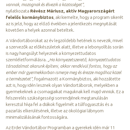
vannak, mozognak és élvezik a közösséget”
,
nyilatkozata
Révész Máriusz, aktív Magyarországért
felelős kormánybiztos
, aki kiemelte, hogy a program sikerét
az is jelzi, hogy az előző években a jelentkezés megnyitását
követően a helyek azonnal beteltek.
A Vándortáborokat az év legzöldebb hetének is nevezik, mivel
a szervezők az előkészületek alatt, illetve a lebonyolítás során
is nagy hangsúlyt helyeznek a környezettudatos
szemléletformálásra.
„Ha környezetszerető, környezettudatos
társadalmat akarunk építeni, akkor rendkívül fontos, hogy az
ember már gyermekkorban ismerje meg és érezze magához közel
a természetet”
, fogalmazott a Kormánybiztos, aki hozzátette
azt is, hogy idén lesznek olyan Vándortáborok, melyekben a
gyermekeknek a csomagjaikat maguknak kell majd vinniük. Ez a
felszerelés szükségességi sorrendjének megtanulásán
keresztül hívja fel a diákok figyelmét a túlfogyasztás és a
pazarlás elkerülésének, illetve az ökológiai lábnyom
minimalizálásának fontosságára.
Az Erdei Vándortábor Programban a gyerekek idén már 11