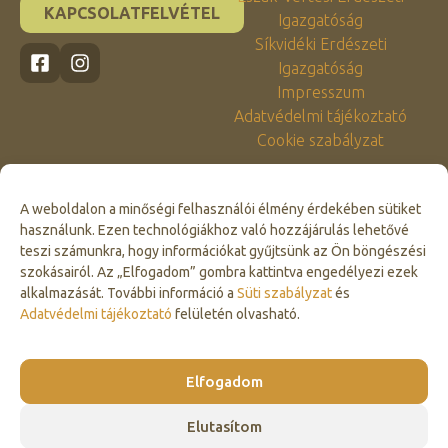
KAPCSOLATFELVÉTEL
Igazgatóság
Síkvidéki Erdészeti
Igazgatóság
Impresszum
Adatvédelmi tájékoztató
Cookie szabályzat
A weboldalon a minőségi felhasználói élmény érdekében sütiket
használunk. Ezen technológiákhoz való hozzájárulás lehetővé
teszi számunkra, hogy információkat gyűjtsünk az Ön böngészési
szokásairól. Az „Elfogadom” gombra kattintva engedélyezi ezek
alkalmazását. További információ a
Süti szabályzat
és
Click to accept marketing cookies and
Adatvédelmi tájékoztató
felületén olvasható.
enable this content
Elfogadom
Elutasítom