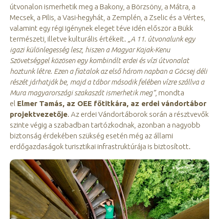
útvonalon ismerhetik meg a Bakony, a Börzsöny, a Mátra, a
Mecsek, a Pilis, a Vasi-hegyhát, a Zemplén, a Zselic és a Vértes,
valamint egy régi igénynek eleget téve idén először a Bükk
természeti, illetve kulturális értékeit.
„A 11. útvonalunk egy
igazi különlegesség lesz, hiszen a Magyar Kajak-Kenu
Szövetséggel közösen egy kombinált erdei és vízi útvonalat
hoztunk létre. Ezen a fiatalok az első három napban a Göcsej déli
részét járhatják be, majd a tábor második felében vízre szállva a
Mura magyarországi szakaszát ismerhetik meg”
, mondta
el
Elmer Tamás, az OEE főtitkára, az erdei vándortábor
projektvezetője
. Az erdei Vándortáborok során a résztvevők
szinte végig a szabadban tartózkodnak, azonban a nagyobb
biztonság érdekében szükség esetén még az állami
erdőgazdaságok turisztikai infrastruktúrája is biztosított.