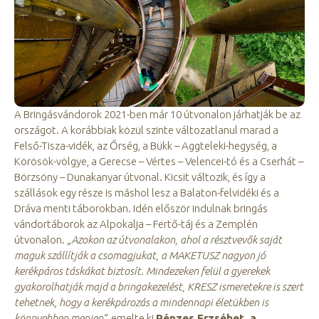
A Bringásvándorok 2021-ben már 10 útvonalon járhatják be az
országot. A korábbiak közül szinte változatlanul marad a
Felső-Tisza-vidék, az Őrség, a Bükk – Aggteleki-hegység, a
Körösök-völgye, a Gerecse – Vértes – Velencei-tó és a Cserhát –
Börzsöny – Dunakanyar útvonal. Kicsit változik, és így a
szállások egy része is máshol lesz a Balaton-felvidéki és a
Dráva menti táborokban. Idén először indulnak bringás
vándortáborok az Alpokalja – Fertő-táj és a Zemplén
útvonalon.
„Azokon az útvonalakon, ahol a résztvevők saját
maguk szállítják a csomagjukat, a MAKETUSZ nagyon jó
kerékpáros táskákat biztosít. Mindezeken felül a gyerekek
gyakorolhatják majd a bringakezelést, KRESZ ismeretekre is szert
tehetnek, hogy a kerékpározás a mindennapi életükben is
könnyebben menjen”
, emelte ki
Pénzes Erzsébet, a