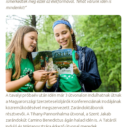
ismerkedtek meg ezzel az életformával. Tehát várunk idén is
mindenkit!”
A tavalyi próbaév után idén már 3 útvonalon indulhatnak útnak
a Magyarországi Szerzeteselöljárók Konferenciáinak Irodájának
közreműködésével megszervezett Zarándoktáborok
résztvevői. A Tihany-Pannonhalma útvonal, a Szent Jakab
zarándokút Camino Benedictus ágán halad idén is. A Tatáról
induló és Márianosztrára érkező útvonal meredek