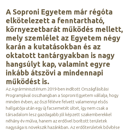
A Soproni Egyetem már régóta
elkötelezett a fenntartható,
környezetbarát működés mellett,
mely szemlélet az Egyetem négy
karán a kutatásokban és az
oktatott tantárgyakban is nagy
hangsúlyt kap, valamint egyre
inkább átszövi a mindennapi
működést is.
Az Agrárminisztérium 2019-ben indított Országfásítási
Programjával összhangban a Soproni Egyetem vállalja, hogy
minden évben, az őszi félévre felvett valamennyi elsős
hallgatója után egy új facsemetét ültet, így nem csak a
társadalom lesz gazdagabb jól képzett szakemberekkel
néhány év múlva, hanem az erdővel borított területek
nagysága is növekszik hazánkban. Az erdőterületek bővítése