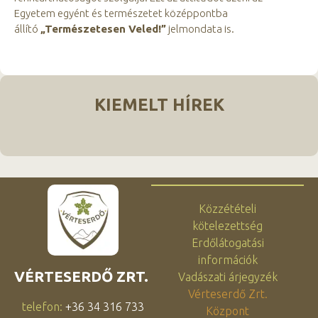
Egyetem egyént és természetet középpontba
állító
„Természetesen Veled!”
jelmondata is.
KIEMELT HÍREK
Közzétételi
kötelezettség
Erdőlátogatási
információk
VÉRTESERDŐ ZRT.
Vadászati árjegyzék
Vérteserdő Zrt.
telefon:
+36 34 316 733
Központ