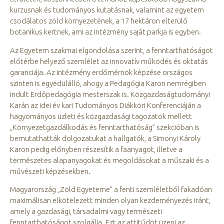
kurzusnak és tudományos kutatásnak, valamint az egyetem
csodálatos zöld környezetének, a 17 hektáron elterülő
botanikus kertnek, ami az intézmény saját parkja is egyben.
Az Egyetem szakmai elgondolása szerint, a fenntarthatóságot
előtérbe helyező szemlélet az innovatív működés és oktatás
garanciája. Az intézmény erdőmérnök képzése országos
szinten is egyedülálló, ahogy a Pedagógia Karon nemrégiben
indult Erdőpedagógia mesterszak is. Közgazdaságtudományi
Karán az idei év kari Tudományos Diákköri Konferenciáján a
hagyományos üzleti és közgazdasági tagozatok mellett
„Környezetgazdálkodás és fenntarthatóság” szekcióban is
bemutathatták dolgozatukat a hallgatók, a Simonyi Károly
Karon pedig előnyben részesítik a faanyagot, illetve a
természetes alapanyagokat és megoldásokat a műszaki és a
művészeti képzésekben.
Magyarország „Zöld Egyeteme” a fenti szemléletből fakadóan
maximálisan elkötelezett minden olyan kezdeményezés iránt,
amely a gazdasági, társadalmi vagy természeti
fenntarthatóságot szolgálja. Ezt az attitűdöt üzeni az