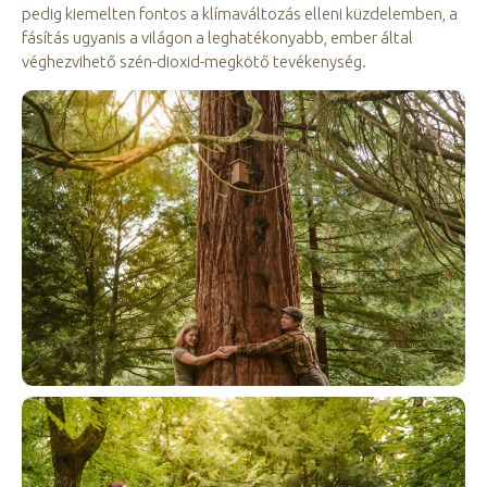
pedig kiemelten fontos a klímaváltozás elleni küzdelemben, a
fásítás ugyanis a világon a leghatékonyabb, ember által
véghezvihető szén-dioxid-megkötő tevékenység.