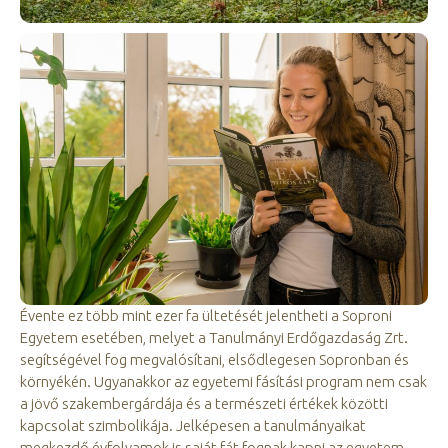
Évente ez több mint ezer fa ültetését jelentheti a Soproni
Egyetem esetében, melyet a Tanulmányi Erdőgazdaság Zrt.
segítségével fog megvalósítani, elsődlegesen Sopronban és
környékén. Ugyanakkor az egyetemi fásítási program nem csak
a jövő szakembergárdája és a természeti értékek közötti
kapcsolat szimbolikája. Jelképesen a tanulmányaikat
megkezdő évfolyamok is saját fát fognak kapni az egyetem