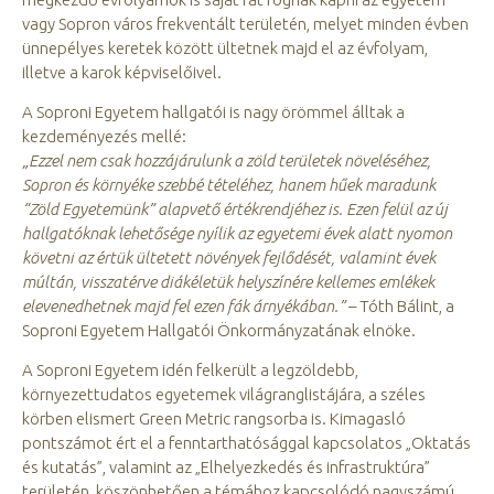
vagy Sopron város frekventált területén, melyet minden évben
ünnepélyes keretek között ültetnek majd el az évfolyam,
illetve a karok képviselőivel.
A Soproni Egyetem hallgatói is nagy örömmel álltak a
kezdeményezés mellé:
„Ezzel nem csak hozzájárulunk a zöld területek növeléséhez,
Sopron és környéke szebbé tételéhez, hanem hűek maradunk
“Zöld Egyetemünk” alapvető értékrendjéhez is. Ezen felül az új
hallgatóknak lehetősége nyílik az egyetemi évek alatt nyomon
követni az értük ültetett növények fejlődését, valamint évek
múltán, visszatérve diákéletük helyszínére kellemes emlékek
elevenedhetnek majd fel ezen fák árnyékában.”
– Tóth Bálint, a
Soproni Egyetem Hallgatói Önkormányzatának elnöke.
A Soproni Egyetem idén felkerült a legzöldebb,
környezettudatos egyetemek világranglistájára, a széles
körben elismert Green Metric rangsorba is. Kimagasló
pontszámot ért el a fenntarthatósággal kapcsolatos „Oktatás
és kutatás”, valamint az „Elhelyezkedés és infrastruktúra”
területén, köszönhetően a témához kapcsolódó nagyszámú