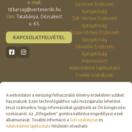
e-mail:
Gerecsei Erdészeti
titkarsag@verteserdo.hu
Igazgatóság
cím:
Tatabánya, Dózsakert
Dél-Vértesi Erdészeti
u. 63.
Igazgatóság
Észak-Vértesi Erdészeti
KAPCSOLATFELVÉTEL
Igazgatóság
Síkvidéki Erdészeti
Igazgatóság
Impresszum
Adatvédelmi tájékoztató
Cookie szabályzat
A weboldalon a minőségi felhasználói élmény érdekében sütiket
használunk. Ezen technológiákhoz való hozzájárulás lehetővé
teszi számunkra, hogy információkat gyűjtsünk az Ön böngészési
szokásairól. Az „Elfogadom” gombra kattintva engedélyezi ezek
alkalmazását. További információ a
Süti szabályzat
és
Click to accept marketing cookies and
Adatvédelmi tájékoztató
felületén olvasható.
enable this content