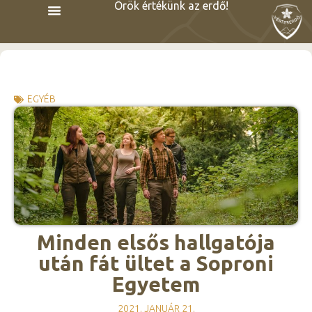
Örök értékünk az erdő!
EGYÉB
Minden elsős hallgatója
után fát ültet a Soproni
Egyetem
2021. JANUÁR 21.