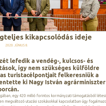
égteljes kikapcsolódás ideje
2020. JÚNIUS 8.
ét lefedik a vendég-, kulcsos- és
atások, így nem szükséges külföldre
s turistacélpontjait felkeresniük a
entette ki Nagy István agrárminiszter
porcán.
ban, egy 420 millió forintos kormányzati támogatásból létesü
en megváltozó utazási szokásokkal kapcsolatban úgy fogalmazott