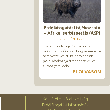
Erdőlátogatási tájékoztató
– Afrikai sertéspestis (ASP)
2026. JÚNIUS 22.
Tisztelt Erdőlátogatók! Ezúton is
tájékoztatjuk Önöket, hogy az emberre
nem veszélyes afrikai sertéspestis
(ASP) kórokozója átterjedt az M1-es
autópályától délre
ELOLVASOM
Közzétételi kötelezettség
Erdőlátogatási információk