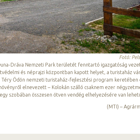
Fotó: Pel
Duna-Dráva Nemzeti Park területét fenntartó igazgatóság veze
védelmi és néprajzi központban kapott helyet, a turistaház vá
 A Téry Ödön nemzeti turistaház-fejlesztési program keretében 
növényről elnevezett – Kolokán szálló csaknem ezer négyzet
enegy szobában összesen ötven vendég elhelyezésére van lehet
(MTI) – Agrárm