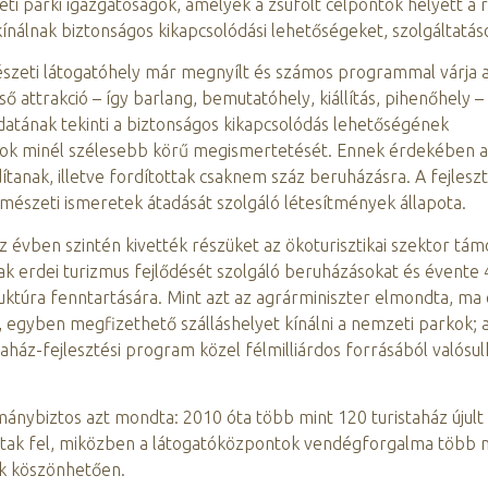
zeti parki igazgatóságok, amelyek a zsúfolt célpontok helyett a r
t kínálnak biztonságos kikapcsolódási lehetőségeket, szolgáltatás
észeti látogatóhely már megnyílt és számos programmal várja 
 attrakció – így barlang, bemutatóhely, kiállítás, pihenőhely –
adatának tekinti a biztonságos kikapcsolódás lehetőségének
ok minél szélesebb körű megismertetését. Ennek érdekében 
dítanak, illetve fordítottak csaknem száz beruházásra. A fejles
mészeti ismeretek átadását szolgáló létesítmények állapota.
íz évben szintén kivették részüket az ökoturisztikai szektor tá
tak erdei turizmus fejlődését szolgáló beruházásokat és évente 4
truktúra fenntartására. Mint azt az agrárminiszter elmondta, ma
 egyben megfizethető szálláshelyet kínálni a nemzeti parkok; 
aház-fejlesztési program közel félmilliárdos forrásából valósu
mánybiztos azt mondta: 2010 óta több mint 120 turistaház újul
tottak fel, miközben a látogatóközpontok vendégforgalma több 
ek köszönhetően.