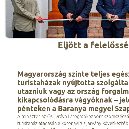
Eljött a felelőss
Magyarország szinte teljes egész
turistaházak nyújtotta szolgált
utazniuk vagy az ország forgalma
kikapcsolódásra vágyóknak – jel
pénteken a Baranya megyei Sza
A miniszter az Ős-Dráva Látogatóközpont szomszédságá
turistaház átadásán a koronavírus járvány következtéb