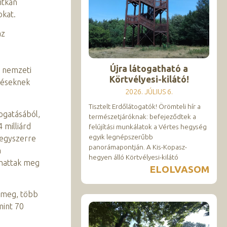
itkán
okat.
az
Újra látogatható a
a nemzeti
Körtvélyesi-kilátó!
ztéseknek
2026. JÚLIUS 6.
Tisztelt Erdőlátogatók! Örömteli hír a
mogatásából,
természetjáróknak: befejeződtek a
 milliárd
felújítási munkálatok a Vértes hegység
egyik legnépszerűbb
 egyszerre
panorámapontján. A Kis-Kopasz-
a
hegyen álló Körtvélyesi-kilátó
lhattak meg
ELOLVASOM
t meg, több
mint 70