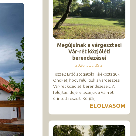
Megújulnak a várgesztesi
Vár-rét közjóléti
berendezései
2026. JÚLIUS 3.
Tisztelt Erdőlátogatók! Tájékoztatjuk
Önöket, hogy felújítjuk a várgesztesi
Vár-rét közjóléti berendezéseit. A
felújítás idejére lezárjuk a Vár-rét
érintett részeit. Kérjük,
ELOLVASOM