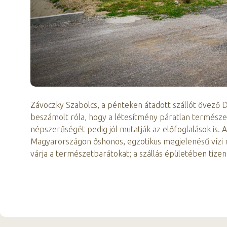
Závoczky Szabolcs, a pénteken átadott szállót övező 
beszámolt róla, hogy a létesítmény páratlan természet
népszerűségét pedig jól mutatják az előfoglalások is.
Magyarországon őshonos, egzotikus megjelenésű vízi 
várja a természetbarátokat; a szállás épületében tiz