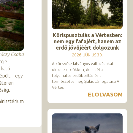
Kőrispusztulás a Vértesben:
nem egy fafajért, hanem az
erdő jövőjéért dolgozunk
sőczy Csaba
2026. JÚNIUS 30.
tője
A kőrisvész látványos változásokat
rható
okoz az erdőkben, de a cél a
épült – egy
folyamatos erdőborítás és a
természetes megújulás támogatása A
méteren
Vértes
őség.
ELOLVASOM
inisztérium