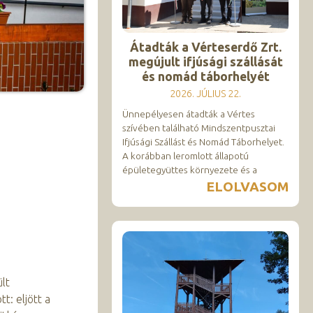
Átadták a Vérteserdő Zrt.
megújult ifjúsági szállását
és nomád táborhelyét
2026. JÚLIUS 22.
Ünnepélyesen átadták a Vértes
szívében található Mindszentpusztai
Ifjúsági Szállást és Nomád Táborhelyet.
A korábban leromlott állapotú
épületegyüttes környezete és a
ELOLVASOM
lt
: eljött a