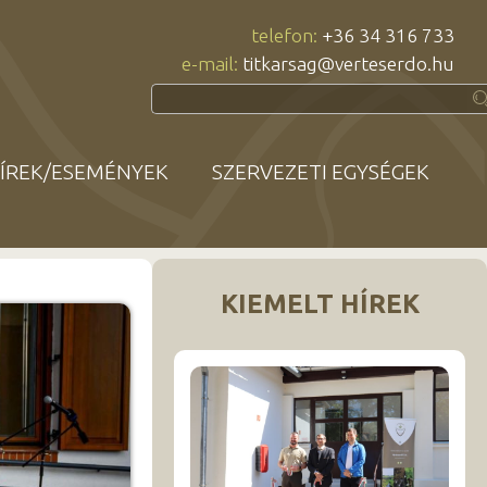
telefon:
+36 34 316 733
e-mail:
titkarsag@verteserdo.hu
ÍREK/ESEMÉNYEK
SZERVEZETI EGYSÉGEK
KIEMELT HÍREK