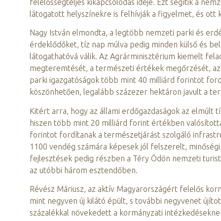
felelősségteljes kikapcsolódás ideje. Ezt segítik a nem
látogatott helyszínekre is felhívják a figyelmet, és ot
Nagy István elmondta, a legtöbb nemzeti parki és erd
érdeklődőket, tíz nap múlva pedig minden külső és belső
látogathatóvá válik. Az Agrárminisztérium kiemelt fel
megteremtését, a természeti értékek megőrzését, az
parki igazgatóságok több mint 40 milliárd forintot for
köszönhetően, legalább százezer hektáron javult a ter
Kitért arra, hogy az állami erdőgazdaságok az elmúlt t
hiszen több mint 20 milliárd forint értékben valósítot
forintot fordítanak a természetjárást szolgáló infras
1100 vendég számára képesek jól felszerelt, minőségi,
fejlesztések pedig részben a Téry Ödön nemzeti turist
az utóbbi három esztendőben.
Révész Máriusz, az aktív Magyarországért felelős kor
mint negyven új kilátó épült, s további negyvenet újí
százalékkal növekedett a kormányzati intézkedésekn