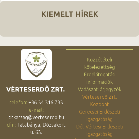
KIEMELT HÍREK
Közzétételi
kötelezettség
Erdőlátogatási
információk
VÉRTESERDŐ ZRT.
Vadászati árjegyzék
Vérteserdő Zrt.
telefon:
+36 34 316 733
Központ
e-mail:
Gerecsei Erdészeti
titkarsag@verteserdo.hu
Igazgatóság
cím:
Tatabánya, Dózsakert
Dél-Vértesi Erdészeti
u. 63.
Igazgatóság