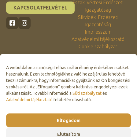
Észak-Vértesi Erdészeti
KAPCSOLATFELVÉTEL
Igazgatóság
Síkvidéki Erdészeti
Igazgatóság
Impresszum
Adatvédelmi tájékoztató
Cookie szabályzat
A weboldalon a minőségi felhasználói élmény érdekében sütiket
használunk. Ezen technológiákhoz való hozzájárulás lehetővé
teszi számunkra, hogy információkat gyűjtsünk az Ön böngészési
szokásairól. Az „Elfogadom” gombra kattintva engedélyezi ezek
alkalmazását. További információ a
Süti szabályzat
és
Click to accept marketing cookies and
Adatvédelmi tájékoztató
felületén olvasható.
enable this content
Elfogadom
Elutasítom