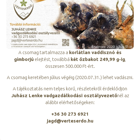
A csomag tartalmazza a
korlátlan vaddisznó és
gímborjú
elejtést, továbbá
két őzbakot 249,99 g-ig
,
összesen 500.000 Ft-ért.
A csomag keretében július végéig (2020.07.31.) lehet vadászni.
A tájékoztatás nem teljes körű, részletekről érdeklődjön
Juhász Lenke vadgazdálkodási osztályvezető
nél az
alábbi elérhetőségeken:
+36 30 273 6921
jagd@verteserdo.hu