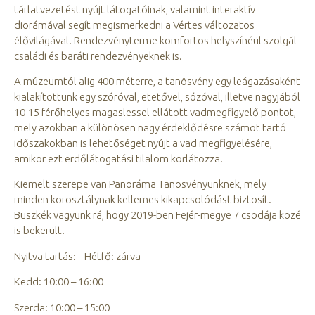
tárlatvezetést nyújt látogatóinak, valamint interaktív
diorámával segít megismerkedni a Vértes változatos
élővilágával. Rendezvényterme komfortos helyszínéül szolgál
családi és baráti rendezvényeknek is.
A múzeumtól alig 400 méterre, a tanösvény egy leágazásaként
kialakítottunk egy szóróval, etetővel, sózóval, illetve nagyjából
10-15 férőhelyes magaslessel ellátott vadmegfigyelő pontot,
mely azokban a különösen nagy érdeklődésre számot tartó
időszakokban is lehetőséget nyújt a vad megfigyelésére,
amikor ezt erdőlátogatási tilalom korlátozza.
Kiemelt szerepe van Panoráma Tanösvényünknek, mely
minden korosztálynak kellemes kikapcsolódást biztosít.
Büszkék vagyunk rá, hogy 2019-ben Fejér-megye 7 csodája közé
is bekerült.
Nyitva tartás: Hétfő: zárva
Kedd: 10:00 – 16:00
Szerda: 10:00 – 15:00