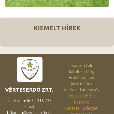
KIEMELT HÍREK
Közzétételi
kötelezettség
Erdőlátogatási
információk
VÉRTESERDŐ ZRT.
Vadászati árjegyzék
Vérteserdő Zrt.
telefon:
+36 34 316 733
Központ
e-mail:
Gerecsei Erdészeti
titkarsag@verteserdo.hu