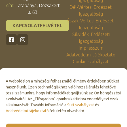
Igazgatóság
cím:
Tatabánya, Dózsakert
Dél-Vértesi Erdészeti
u. 63.
Igazgatóság
Észak-Vértesi Erdészeti
KAPCSOLATFELVÉTEL
Igazgatóság
Síkvidéki Erdészeti
Igazgatóság
Impresszum
Adatvédelmi tájékoztató
Cookie szabályzat
A weboldalon a minőségi felhasználói élmény érdekében sütiket
használunk. Ezen technológiákhoz való hozzájárulás lehetővé
teszi számunkra, hogy információkat gyűjtsünk az Ön böngészési
szokásairól. Az „Elfogadom” gombra kattintva engedélyezi ezek
alkalmazását. További információ a
Süti szabályzat
és
Click to accept marketing cookies and
Adatvédelmi tájékoztató
felületén olvasható.
enable this content