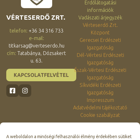
Erdőlátogatási
információk
VÉRTESERDŐ ZRT.
Vadászati árjegyzék
Vérteserdő Zrt.
telefon:
+36 34 316 733
Központ
e-mail:
Gerecsei Erdészeti
titkarsag@verteserdo.hu
Igazgatóság
cím:
Tatabánya, Dózsakert
Dél-Vértesi Erdészeti
u. 63.
Igazgatóság
Észak-Vértesi Erdészeti
KAPCSOLATFELVÉTEL
Igazgatóság
Síkvidéki Erdészeti
Igazgatóság
Impresszum
Adatvédelmi tájékoztató
Cookie szabályzat
A weboldalon a minőségi felhasználói élmény érdekében sütiket