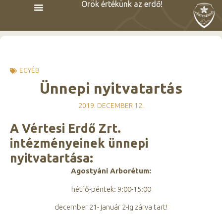
Örök értékünk az erdő!
EGYÉB
Ünnepi nyitvatartás
2019. DECEMBER 12.
A Vértesi Erdő Zrt.
intézményeinek ünnepi
nyitvatartása:
Agostyáni Arborétum:
hétfő-péntek: 9:00-15:00
december 21- január 2-ig zárva tart!