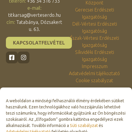
telefon:
+36 34 316 733
Központ
e-mail:
Gerecsei Erdészeti
titkarsag@verteserdo.hu
Igazgatóság
cím:
Tatabánya, Dózsakert
Dél-Vértesi Erdészeti
u. 63.
Igazgatóság
Észak-Vértesi Erdészeti
KAPCSOLATFELVÉTEL
Igazgatóság
Síkvidéki Erdészeti
Igazgatóság
Impresszum
Adatvédelmi tájékoztató
Cookie szabályzat
A weboldalon a minőségi felhasználói élmény érdekében sütiket
használunk. Ezen technológiákhoz való hozzájárulás lehetővé
teszi számunkra, hogy információkat gyűjtsünk az Ön böngészési
szokásairól. Az „Elfogadom” gombra kattintva engedélyezi ezek
alkalmazását. További információ a
Süti szabályzat
és
Click to accept marketing cookies and
Adatvédelmi tájékoztató
felületén olvasható.