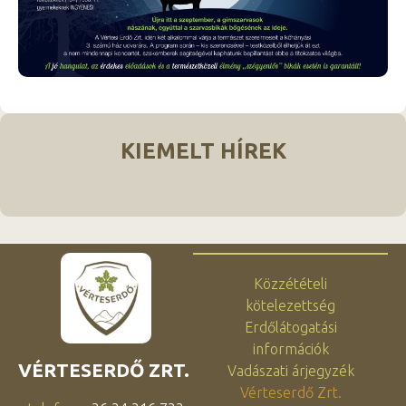
KIEMELT HÍREK
Közzétételi
kötelezettség
Erdőlátogatási
információk
VÉRTESERDŐ ZRT.
Vadászati árjegyzék
Vérteserdő Zrt.