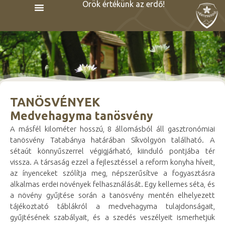
Örök értékünk az erdő!
TANÖSVÉNYEK
Medvehagyma tanösvény
A másfél kilométer hosszú, 8 állomásból áll gasztronómiai
tanösvény Tatabánya határában Síkvölgyön található. A
sétaút könnyűszerrel végigjárható, kiinduló pontjába tér
vissza. A társaság ezzel a fejlesztéssel a reform konyha híveit,
az ínyenceket szólítja meg, népszerűsítve a fogyasztásra
alkalmas erdei növények felhasználását. Egy kellemes séta, és
a növény gyűjtése során a tanösvény mentén elhelyezett
tájékoztató táblákról a medvehagyma tulajdonságait,
gyűjtésének szabályait, és a szedés veszélyeit ismerhetjük