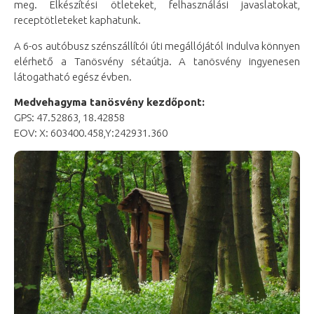
meg. Elkészítési ötleteket, felhasználási javaslatokat,
receptötleteket kaphatunk.
A 6-os autóbusz szénszállítói úti megállójától indulva könnyen
elérhető a Tanösvény sétaútja. A tanösvény ingyenesen
látogatható egész évben.
Medvehagyma tanösvény kezdőpont:
GPS: 47.52863, 18.42858
EOV: X: 603400.458,Y:242931.360