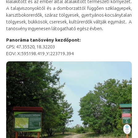
kialakított és az ember által átalakított természeti környezet.
A talajviszonyoktól és a domborzattól függően sziklagyepek,
karsztbokorerdők, száraz tölgyesek, gyertyános-kocsánytalan
tölgyesek, bükkösök, cseresek, kultúrerdők váltják egymást. A
tanösvény ingyenesen látogatható egész évben.
Panoráma tanösvény kezdőpont:
GPS: 47.35520, 18.32203
EOV: X:595198.419 ,Y:223719.394