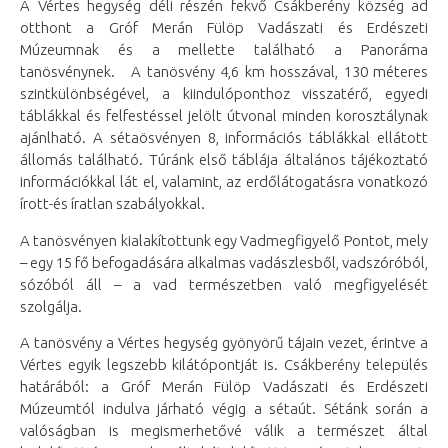
A Vértes hegység déli részén fekvő Csákberény község ad
otthont a Gróf Merán Fülöp Vadászati és Erdészeti
Múzeumnak és a mellette található a Panoráma
tanösvénynek. A tanösvény 4,6 km hosszával, 130 méteres
szintkülönbségével, a kiindulóponthoz visszatérő, egyedi
táblákkal és felfestéssel jelölt útvonal minden korosztálynak
ajánlható. A sétaösvényen 8, információs táblákkal ellátott
állomás található. Túránk első táblája általános tájékoztató
információkkal lát el, valamint, az erdőlátogatásra vonatkozó
írott-és íratlan szabályokkal.
A tanösvényen kialakítottunk egy Vadmegfigyelő Pontot, mely
– egy 15 fő befogadására alkalmas vadászlesből, vadszóróból,
sózóból áll – a vad természetben való megfigyelését
szolgálja.
A tanösvény a Vértes hegység gyönyörű tájain vezet, érintve a
Vértes egyik legszebb kilátópontját is. Csákberény település
határából: a Gróf Merán Fülöp Vadászati és Erdészeti
Múzeumtól indulva járható végig a sétaút. Sétánk során a
valóságban is megismerhetővé válik a természet által