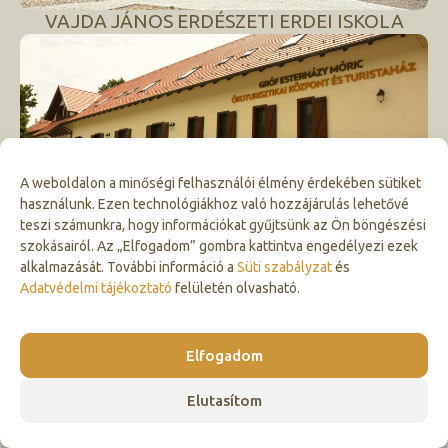
VAJDA JÁNOS ERDÉSZETI ERDEI ISKOLA
A weboldalon a minőségi felhasználói élmény érdekében sütiket
ESTERHÁZY FOGADÓ
használunk. Ezen technológiákhoz való hozzájárulás lehetővé
teszi számunkra, hogy információkat gyűjtsünk az Ön böngészési
szokásairól. Az „Elfogadom” gombra kattintva engedélyezi ezek
alkalmazását. További információ a
Süti szabályzat
és
Adatvédelmi tájékoztató
felületén olvasható.
Elfogadom
MALOMERDŐ PANZIÓ
Elutasítom