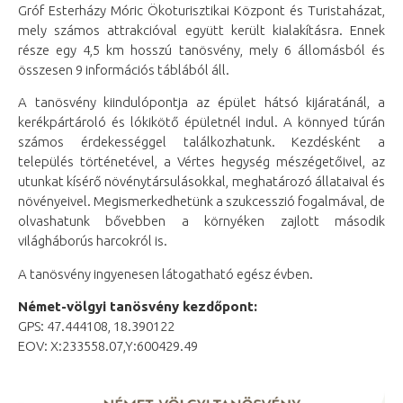
Gróf Esterházy Móric Ökoturisztikai Központ és Turistaházat,
mely számos attrakcióval együtt került kialakításra. Ennek
része egy 4,5 km hosszú tanösvény, mely 6 állomásból és
összesen 9 információs táblából áll.
A tanösvény kiindulópontja az épület hátsó kijáratánál, a
kerékpártároló és lókikötő épületnél indul. A könnyed túrán
számos érdekességgel találkozhatunk. Kezdésként a
település történetével, a Vértes hegység mészégetőivel, az
utunkat kísérő növénytársulásokkal, meghatározó állataival és
növényeivel. Megismerkedhetünk a szukcesszió fogalmával, de
olvashatunk bővebben a környéken zajlott második
világháborús harcokról is.
A tanösvény ingyenesen látogatható egész évben.
Német-völgyi tanösvény kezdőpont:
GPS: 47.444108, 18.390122
EOV: X:233558.07,Y:600429.49