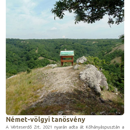
Német-völgyi tanösvény
A Vérteserdő Zrt. 2021 nyarán adta át Kőhányáspusztán a