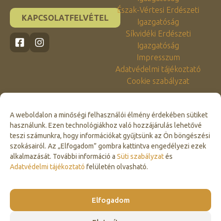
Észak-Vértesi Erdészeti
KAPCSOLATFELVÉTEL
Igazgatóság
Síkvidéki Erdészeti
Igazgatóság
Impresszum
Adatvédelmi tájékoztató
Cookie szabályzat
A weboldalon a minőségi felhasználói élmény érdekében sütiket
használunk. Ezen technológiákhoz való hozzájárulás lehetővé
teszi számunkra, hogy információkat gyűjtsünk az Ön böngészési
szokásairól. Az „Elfogadom” gombra kattintva engedélyezi ezek
alkalmazását. További információ a
Süti szabályzat
és
Click to accept marketing cookies and
Adatvédelmi tájékoztató
felületén olvasható.
enable this content
Elfogadom