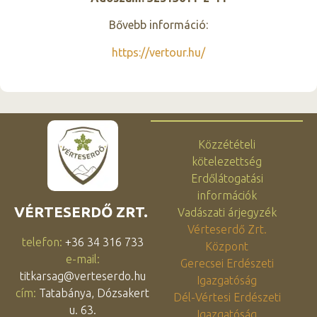
Bővebb információ:
https://vertour.hu/
Közzétételi
kötelezettség
Erdőlátogatási
információk
VÉRTESERDŐ ZRT.
Vadászati árjegyzék
Vérteserdő Zrt.
telefon:
+36 34 316 733
Központ
e-mail:
Gerecsei Erdészeti
titkarsag@verteserdo.hu
Igazgatóság
cím:
Tatabánya, Dózsakert
Dél-Vértesi Erdészeti
u. 63.
Igazgatóság