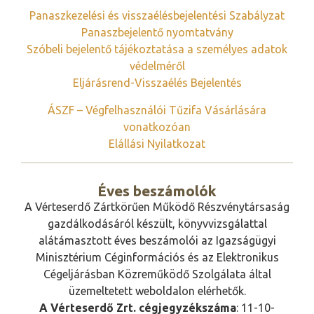
Panaszkezelési és visszaélésbejelentési Szabályzat
Panaszbejelentő nyomtatvány
Szóbeli bejelentő tájékoztatása a személyes adatok
védelméről
Eljárásrend-Visszaélés Bejelentés
ÁSZF – Végfelhasználói Tűzifa Vásárlására
vonatkozóan
Elállási Nyilatkozat
Éves beszámolók
A Vérteserdő Zártkörűen Működő Részvénytársaság
gazdálkodásáról készült, könyvvizsgálattal
alátámasztott éves beszámolói az Igazságügyi
Minisztérium Céginformációs és az Elektronikus
Cégeljárásban Közreműködő Szolgálata által
üzemeltetett weboldalon elérhetők.
A Vérteserdő Zrt. cégjegyzékszáma
: 11-10-