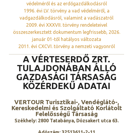
védelméről és az erdőgazdálkodásról
1996. évi LV. törvény a vad védelméről, a
vadgazdálkodásról, valamint a vadászatról
2009. évi XXXVII. törvény rendeleteivel
összeszerkesztett dokumentum legfrissebb, 2026.
január 01-től hatályos változata
2011. évi CXCVI. törvény a nemzeti vagyonról
A VÉRTESERDŐ ZRT.
TULAJDONÁBAN ÁLLÓ
GAZDASÁGI TÁRSASÁG
KÖZÉRDEKŰ ADATAI
VERTOUR Turisztikai-, Vendéglátó-,
Kereskedelmi és Szolgáltató Korlátolt
Felelősségű Társaság
Székhely: 2800 Tatabánya, Dózsakert utca 63.
Adószám: 32513611-2-11