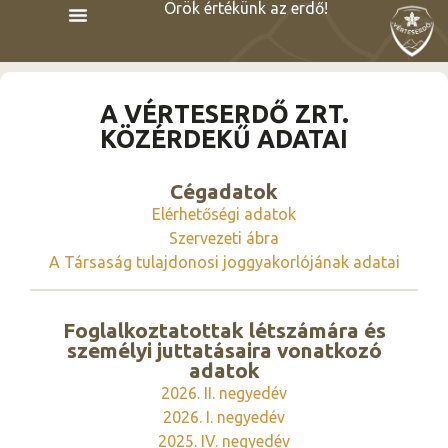
Örök értékünk az erdő!
A VÉRTESERDŐ ZRT.
KÖZÉRDEKŰ ADATAI
Cégadatok
Elérhetőségi adatok
Szervezeti ábra
A Társaság tulajdonosi joggyakorlójának adatai
Foglalkoztatottak létszámára és
személyi juttatásaira vonatkozó
adatok
2026. II. negyedév
2026. I. negyedév
2025. IV. negyedév