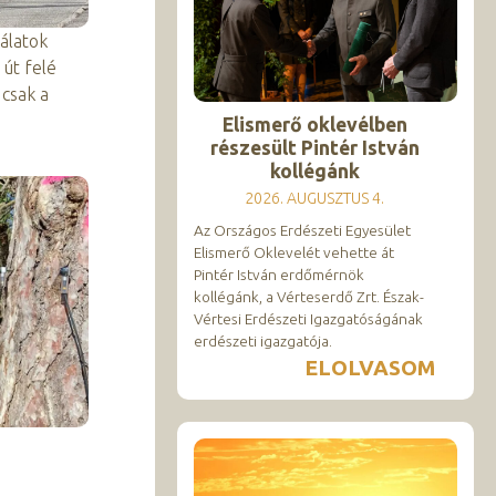
álatok
út felé
 csak a
Elismerő oklevélben
részesült Pintér István
kollégánk
2026. AUGUSZTUS 4.
Az Országos Erdészeti Egyesület
Elismerő Oklevelét vehette át
Pintér István erdőmérnök
kollégánk, a Vérteserdő Zrt. Észak-
Vértesi Erdészeti Igazgatóságának
erdészeti igazgatója.
ELOLVASOM