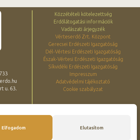
Közzétételi kötelezettség
Erdőlátogatási információk
Vadászati árjegyzék
Vérteserdő Zrt. Központ
Gerecsei Erdészeti Igazgatóság
Dél-Vértesi Erdészeti Igazgatóság
Észak-Vértesi Erdészeti Igazgatóság
Síkvidéki Erdészeti Igazgatóság
 733
Impresszum
erdo.hu
Adatvédelmi tájékoztató
t u. 63.
Cookie szabályzat
Elfogadom
Elutasítom