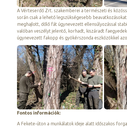
A Vérteserdő Zrt. szakemberei a természeti és közös
során csak a lehető legszükségesebb beavatkozásokat 
meghajlott, dőlő fát úgynevezett ellensúlyozással stabil
valóban veszélyt jelentő, korhadt, kiszáradt faegyede
úgynevezett fakopp és gyökérszonda eszközökkel azono
Fontos információk:
A Fekete-úton a munkálatok ideje alatt időszakos forg