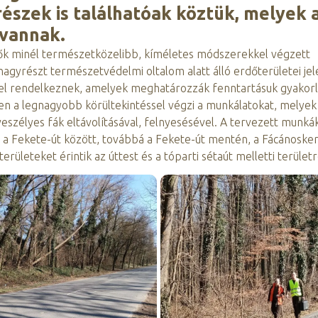
részek is találhatóak köztük, melyek 
 vannak.
ők minél természetközelibb, kíméletes módszerekkel végzett
nagyrészt természetvédelmi oltalom alatt álló erdőterületei jel
tékkel rendelkeznek, amelyek meghatározzák fenntartásuk gyakorl
en a legnagyobb körültekintéssel végzi a munkálatokat, melyek 
eszélyes fák eltávolításával, felnyesésével. A tervezett munká
s a Fekete-út között, továbbá a Fekete-út mentén, a Fácánosker
rületeket érintik az úttest és a tóparti sétaút melletti terület