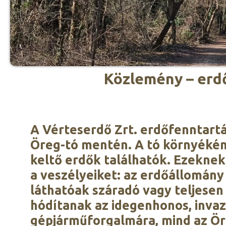
Közlemény – erd
A Vérteserdő Zrt. erdőfenntartá
Öreg-tó mentén. A tó környékén,
keltő erdők találhatók. Ezeknek
a veszélyeiket: az erdőállomány
láthatóak száradó vagy teljesen 
hódítanak az idegenhonos, invazí
gépjárműforgalmára, mind az Öre