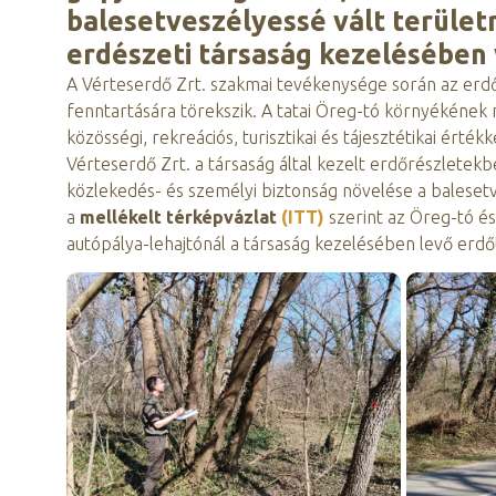
balesetveszélyessé vált terület
erdészeti társaság kezelésében
A Vérteserdő Zrt. szakmai tevékenysége során az erd
fenntartására törekszik. A tatai Öreg-tó környékének 
közösségi, rekreációs, turisztikai és tájesztétikai ér
Vérteserdő Zrt. a társaság által kezelt erdőrészletekb
közlekedés- és személyi biztonság növelése a balesetv
a
mellékelt térképvázlat
(ITT)
szerint az Öreg-tó é
autópálya-lehajtónál a társaság kezelésében levő erdőte