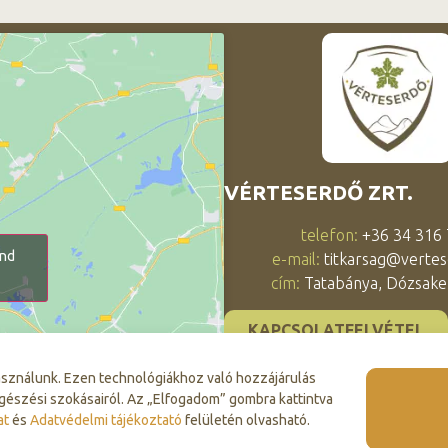
VÉRTESERDŐ ZRT.
telefon:
+36 34 316
and
e-mail:
titkarsag@vertes
cím:
Tatabánya, Dózsaker
KAPCSOLATFELVÉTEL
asználunk. Ezen technológiákhoz való hozzájárulás
gészési szokásairól. Az „Elfogadom” gombra kattintva
at
és
Adatvédelmi tájékoztató
felületén olvasható.