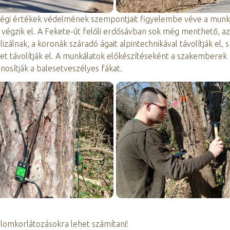
ségi értékek védelmének szempontjait figyelembe véve a munk
végzik el. A Fekete-út felőli erdősávban sok még menthető, az 
izálnak, a koronák száradó ágait alpintechnikával távolítják el, s
ket távolítják el. A munkálatok előkészítéseként a szakemberek
sítják a balesetveszélyes fákat.
alomkorlátozásokra lehet számítani!