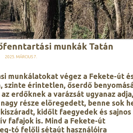
őfenntartási munkák Tatán
2025. MÁRCIUS 7.
si munkálatokat végez a Fekete-út és
 szinte érintetlen, őserdő benyomás
 az erdőknek a varázsát ugyanaz adja
 nagy része elöregedett, benne sok h
kiszáradt, kidőlt faegyedek és sajnos
v fafajok is. Mind a Fekete-út
g-tó felőli sétaút használóira