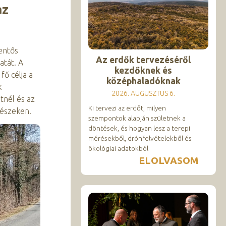
az
entős
Az erdők tervezéséről
atát. A
kezdőknek és
fő célja a
középhaladóknak
k
2026. AUGUSZTUS 6.
tnél és az
Ki tervezi az erdőt, milyen
részeken.
szempontok alapján születnek a
döntések, és hogyan lesz a terepi
mérésekből, drónfelvételekből és
ökológiai adatokból
ELOLVASOM