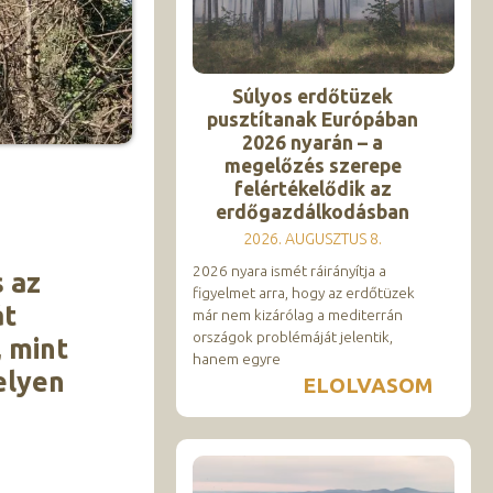
Súlyos erdőtüzek
pusztítanak Európában
2026 nyarán – a
megelőzés szerepe
felértékelődik az
erdőgazdálkodásban
2026. AUGUSZTUS 8.
2026 nyara ismét ráirányítja a
 az
figyelmet arra, hogy az erdőtüzek
át
már nem kizárólag a mediterrán
országok problémáját jelentik,
, mint
hanem egyre
elyen
ELOLVASOM