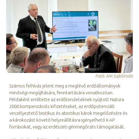
Fotó: AM Sajtóiroda
Számos felhívás jelent meg a meglévő erdőállományok
minőségi megújítására, fenntartására vonatkozóan.
Példaként említette az erdőterületeknek nyújtott Natura
2000 kompenzációs kifizetéseket, az erdőpotenciált
veszélyeztető biotikus és abiotikus károk megelőzésére és
a károkozást követő helyreállításra igényelhető KAP
forrásokat, vagy az erdészeti génmegőrzés támogatását.