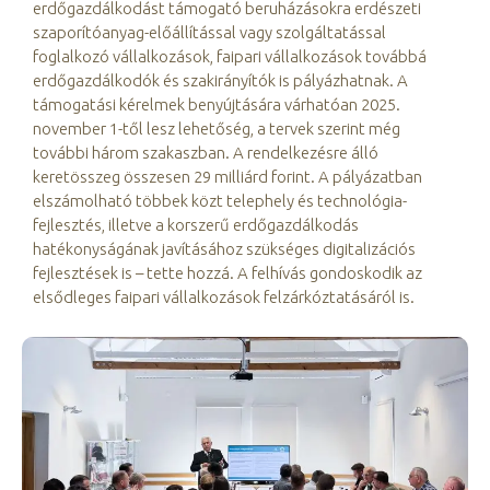
erdőgazdálkodást támogató beruházásokra erdészeti
szaporítóanyag-előállítással vagy szolgáltatással
foglalkozó vállalkozások, faipari vállalkozások továbbá
erdőgazdálkodók és szakirányítók is pályázhatnak. A
támogatási kérelmek benyújtására várhatóan 2025.
november 1-től lesz lehetőség, a tervek szerint még
további három szakaszban. A rendelkezésre álló
keretösszeg összesen 29 milliárd forint. A pályázatban
elszámolható többek közt telephely és technológia-
fejlesztés, illetve a korszerű erdőgazdálkodás
hatékonyságának javításához szükséges digitalizációs
fejlesztések is – tette hozzá. A felhívás gondoskodik az
elsődleges faipari vállalkozások felzárkóztatásáról is.