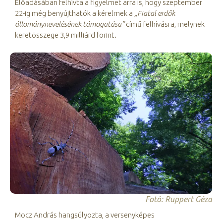
Előadásában felhívta a figyelmet arra is, hogy szeptember
22-ig még benyújthatók a kérelmek a
„Fiatal erdők
állománynevelésének támogatása”
című felhívásra, melynek
keretösszege 3,9 milliárd forint.
Fotó: Ruppert Géza
Mocz András hangsúlyozta, a versenyképes