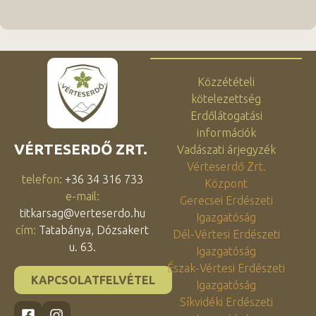
Közzétételi
kötelezettség
Erdőlátogatási
információk
VÉRTESERDŐ ZRT.
Vadászati árjegyzék
Vérteserdő Zrt.
telefon:
+36 34 316 733
Központ
e-mail:
Gerecsei Erdészeti
titkarsag@verteserdo.hu
Igazgatóság
cím:
Tatabánya, Dózsakert
Dél-Vértesi Erdészeti
u. 63.
Igazgatóság
Észak-Vértesi Erdészeti
KAPCSOLATFELVÉTEL
Igazgatóság
Síkvidéki Erdészeti