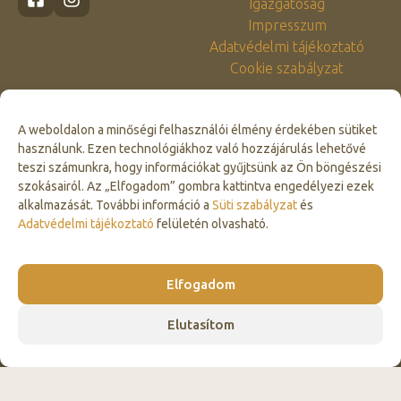
Igazgatóság
Impresszum
Adatvédelmi tájékoztató
Cookie szabályzat
A weboldalon a minőségi felhasználói élmény érdekében sütiket
használunk. Ezen technológiákhoz való hozzájárulás lehetővé
teszi számunkra, hogy információkat gyűjtsünk az Ön böngészési
szokásairól. Az „Elfogadom” gombra kattintva engedélyezi ezek
alkalmazását. További információ a
Süti szabályzat
és
Click to accept marketing cookies and
Adatvédelmi tájékoztató
felületén olvasható.
enable this content
Elfogadom
Elutasítom
© 2026 Vérteserdő Zrt. Minden jog fenntartva.