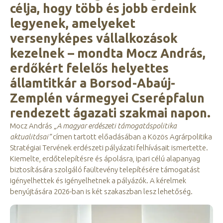
célja, hogy több és jobb erdeink
legyenek, amelyeket
versenyképes vállalkozások
kezelnek – mondta Mocz András,
erdőkért felelős helyettes
államtitkár a Borsod-Abaúj-
Zemplén vármegyei Cserépfalun
rendezett ágazati szakmai napon.
Mocz András
„A magyar erdészeti támogatáspolitika
aktualitásai”
címen tartott előadásában a Közös Agrárpolitika
Stratégiai Tervének erdészeti pályázati felhívásait ismertette.
Kiemelte, erdőtelepítésre és ápolásra, ipari célú alapanyag
biztosítására szolgáló faültevény telepítésére támogatást
igényelhettek és igényelhetnek a pályázók. A kérelmek
benyújtására 2026-ban is két szakaszban lesz lehetőség.