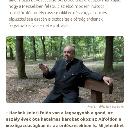
hogy a Mecsekben felépült az első modern, hűtött
makktároló, amely rossz makktermés vagy a termés
elpusztulása esetén is biztosítja a térség erdeinek
folyamatos facsemete pótlását.
Fotó: Mirkó István
– Hazánk keleti felén van a legnagyobb a gond, az
aszály évek óta hatalmas károkat okoz az Alföldön a
mezőgazdaságban és az erdészetekben is. Mi jelenthet