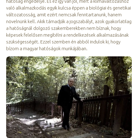
hatóság engedélye. És ez így van jól, mert a klímaváltozáshoz
való alkalmazkodás egyik kulcsa éppen a biológiai és genetikai
változatosság, amit ezért nemcsak fenntartanunk, hanem
növelnünk kell. Akik támadják a jogszabályt, azok gyakorlatilag
a hatóságnál dolgozó szakemberekben nem bíznak, hogy
képesek felelősen megítélni a rendelkezések alkalmazásának
szükségességét. Ezzel szemben én abból indulok ki, hogy
bízom a magyar hatóságok munkájában.