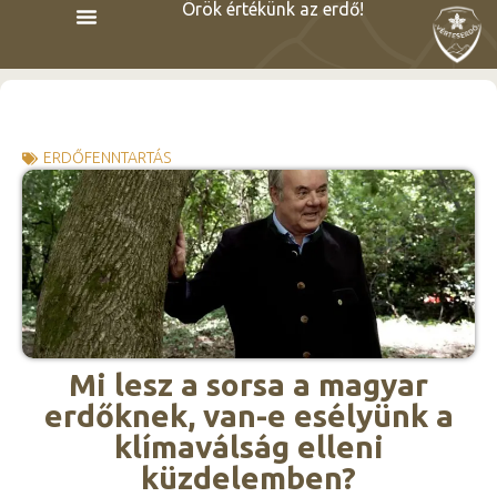
Örök értékünk az erdő!
ERDŐFENNTARTÁS
Mi lesz a sorsa a magyar
erdőknek, van-e esélyünk a
klímaválság elleni
küzdelemben?