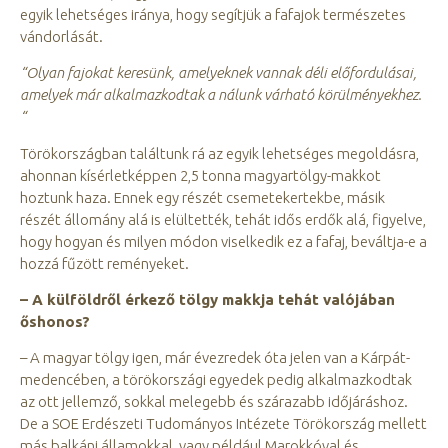
egyik lehetséges iránya, hogy segítjük a fafajok természetes
vándorlását.
“Olyan fajokat keresünk, amelyeknek vannak déli előfordulásai,
amelyek már alkalmazkodtak a nálunk várható körülményekhez.
“
Törökországban találtunk rá az egyik lehetséges megoldásra,
ahonnan kísérletképpen 2,5 tonna magyartölgy-makkot
hoztunk haza. Ennek egy részét csemetekertekbe, másik
részét állomány alá is elültették, tehát idős erdők alá, figyelve,
hogy hogyan és milyen módon viselkedik ez a fafaj, beváltja-e a
hozzá fűzött reményeket.
– A külföldről érkező tölgy makkja tehát valójában
őshonos?
– A magyar tölgy igen, már évezredek óta jelen van a Kárpát-
medencében, a törökországi egyedek pedig alkalmazkodtak
az ott jellemző, sokkal melegebb és szárazabb időjáráshoz.
De a SOE Erdészeti Tudományos Intézete Törökország mellett
más balkáni államokkal, vagy például Marokkóval és