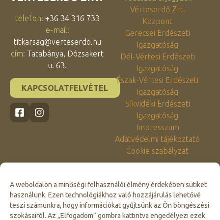
Vérteserdő Zrt.
telefon:
+36 34 316 733
Központ
e-mail:
Gerecsei Erdészeti
titkarsag@verteserdo.hu
Igazgatóság
cím:
Tatabánya, Dózsakert
Dél-Vértesi Erdészeti
u. 63.
Igazgatóság
Észak-Vértesi Erdészeti
KAPCSOLATFELVÉTEL
Igazgatóság
Síkvidéki Erdészeti
Igazgatóság
Impresszum
Adatvédelmi tájékoztató
Cookie szabályzat
A weboldalon a minőségi felhasználói élmény érdekében sütiket
használunk. Ezen technológiákhoz való hozzájárulás lehetővé
teszi számunkra, hogy információkat gyűjtsünk az Ön böngészési
szokásairól. Az „Elfogadom” gombra kattintva engedélyezi ezek