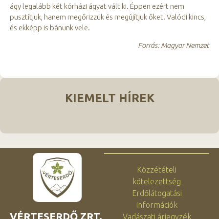
ágy legalább két kórházi ágyat vált ki. Éppen ezért nem
pusztítjuk, hanem megőrizzük és megújítjuk őket. Valódi kincs,
és ekképp is bánunk vele.
Forrás: Magyar Nemzet
KIEMELT HÍREK
Közzétételi
kötelezettség
Erdőlátogatási
információk
VÉRTESERDŐ ZRT.
Vadászati árjegyzék