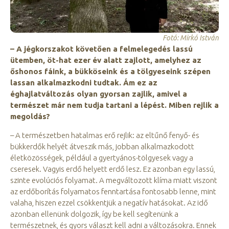
Fotó: Mirkó István
– A jégkorszakot követően a felmelegedés lassú
ütemben, öt-hat ezer év alatt zajlott, amelyhez az
őshonos fáink, a bükköseink és a tölgyeseink szépen
lassan alkalmazkodni tudtak. Ám ez az
éghajlatváltozás olyan gyorsan zajlik, amivel a
természet már nem tudja tartani a lépést. Miben rejlik a
megoldás?
– A természetben hatalmas erő rejlik: az eltűnő fenyő- és
bükkerdők helyét átveszik más, jobban alkalmazkodott
életközösségek, például a gyertyános-tölgyesek vagy a
cseresek. Vagyis erdő helyett erdő lesz. Ez azonban egy lassú,
szinte evolúciós folyamat. A megváltozott klíma miatt viszont
az erdőborítás folyamatos fenntartása fontosabb lenne, mint
valaha, hiszen ezzel csökkentjük a negatív hatásokat. Az idő
azonban ellenünk dolgozik, így be kell segítenünk a
természetnek, és gyors választ kell adni a változásokra. Ennek