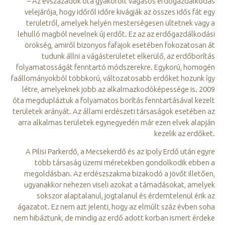
– Az évszázadok óta gyakorolt vágásos erdőgazdálkodás
velejárója, hogy időről időre kivágják az összes idős fát egy
területről, amelyek helyén mesterségesen ültetnek vagy a
lehulló magból nevelnek új erdőt. Ez az az erdőgazdálkodási
örökség, amiről bizonyos fafajok esetében fokozatosan át
tudunk állni a vágásterületet elkerülő, az erdőborítás
folyamatosságát fenntartó módszerekre. Egykorú, homogén
faállományokból többkorú, változatosabb erdőket hozunk így
létre, amelyeknek jobb az alkalmazkodóképessége is. 2009
óta megdupláztuk a folyamatos borítás fenntartásával kezelt
területek arányát. Az állami erdészeti társaságok esetében az
arra alkalmas területek egynegyedén már ezen elvek alapján
kezelik az erdőket.
A Pilisi Parkerdő, a Mecsekerdő és az Ipoly Erdő után egyre
több társaság üzemi méretekben gondolkodik ebben a
megoldásban. Az erdészszakma bizakodó a jövőt illetően,
ugyanakkor nehezen viseli azokat a támadásokat, amelyek
sokszor alaptalanul, jogtalanul és érdemtelenül érik az
ágazatot. Ez nem azt jelenti, hogy az elmúlt száz évben soha
nem hibáztunk, de mindig az erdő adott korban ismert érdeke