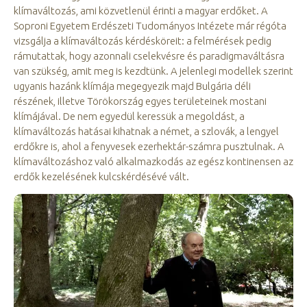
klímaváltozás, ami közvetlenül érinti a magyar erdőket. A
Soproni Egyetem Erdészeti Tudományos Intézete már régóta
vizsgálja a klímaváltozás kérdésköreit: a felmérések pedig
rámutattak, hogy azonnali cselekvésre és paradigmaváltásra
van szükség, amit meg is kezdtünk. A jelenlegi modellek szerint
ugyanis hazánk klímája megegyezik majd Bulgária déli
részének, illetve Törökország egyes területeinek mostani
klímájával. De nem egyedül keressük a megoldást, a
klímaváltozás hatásai kihatnak a német, a szlovák, a lengyel
erdőkre is, ahol a fenyvesek ezerhektár-számra pusztulnak. A
klímaváltozáshoz való alkalmazkodás az egész kontinensen az
erdők kezelésének kulcskérdésévé vált.