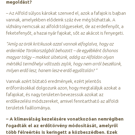
megoldást?
– Az Alföld súlyos károkat szenved el, azok a fafajok is bajban
vannak, amelyekben elődeink száz éve még bízhattak. A
vízhiány nemcsak az alföldi tölgyeseket, de az erdeifenyőt, a
feketefenyőt, a hazai nyár fajokat, sőt az akácot is fenyegeti.
“Amíg az örök kritikusok azzal vannak elfoglalva, hogy az
erdeinkbe Törökországból behozott – de egyébként őshonos
magyar tölgy – makkot ültetünk, addig az Alföldön olyan
mértékű termőhelyi változás zajlik, hogy nem arról beszélünk,
milyen erdő lesz, hanem lesz-e erdő egyáltalán? “
Vannak azért bíztató eredmények, ezért jelentős
erőforrásokkal dolgozunk azon, hogy megtaláljuk azokat a
fafajokat, és nagy területen bevezessük azokat az
erdőkezelési módszereket, amivel fenntartható az alföldi
területek faállománya.
– A klímaválság kezelésére vonatkozóan nemrégiben
fogadták el az erdőtörvény módosítását, amelyről
több félreértés is keringett a közbeszédben. Ezek