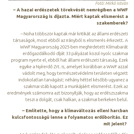
Fotó: Mirkó István
– A hazai erdészetek törekvését nemrégiben a WWF
Magyarország is díjazta. Miért kaptak elismerést a
szakemberek?
– Noha többször kaptak már kritikát az állami erdészeti
társaságok, most ebből az irányból is elismerés érkezett. A
WWF Magyarország 2025-ben meghirdetett Klímabarát
erdőgazdálkodó díját 33 pályázat közül nyolc szakmai
program nyerte el, ebből hat állami erdészeti társaság. Ezek
egyike a Nyírerdő Zrt. is, amelyet korábban a WWF azzal
vádolt meg, hogy természetvédelmi területen végzett
indokolatlan tarvágást; néhány héttel később ugyanez a
szakmai stáb kapott a munkájáért elismerést. Ezek az
eredmények számomra azt bizonyítják, hogy az erdészszakma
teszi a dolgát, csak halkan, a szakmai berkeken belül.
– Említette, hogy a klímaváltozás elleni harcban
kulcsfontosságú lenne a folyamatos erdőborítás. Ez
mit jelent?