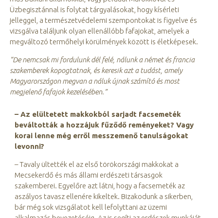
Üzbegisztánnal is folytat tárgyalásokat, hogy kísérleti
jelleggel, a természetvédelemi szempontokat is figyelve és
vizsgálva találjunk olyan ellenállóbb fafajokat, amelyek a
megváltozó termőhelyi körülmények között is életképesek.
“De nemcsak mi fordulunk dél felé, nálunk a német és francia
szakemberek kopogtatnak, és keresik azt a tudást, amely
Magyarországon megvan a náluk újnak számító és most
megjelenő fafajok kezelésében.”
– Az elültetett makkokból sarjadt facsemeték
beváltották a hozzájuk fűződő reményeket? Vagy
korai lenne még erről messzemenő tanulságokat
levonni?
– Tavaly ültették el az első törökországi makkokat a
Mecsekerdő és más állami erdészeti társasgok
szakemberei. Egyelőre azt látni, hogy a facsemeték az
aszályos tavasz ellenére kikeltek. Bizakodunk a sikerben,
bár még sok vizsgálatot kell lefolyttani az üzemi
alkalmazás bevezetéséig. Az is segíti az erdészek munkáját,