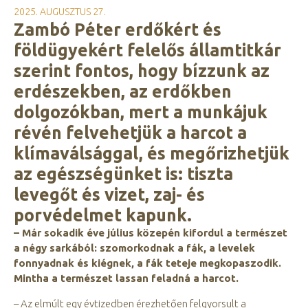
2025. AUGUSZTUS 27.
Zambó Péter erdőkért és
földügyekért felelős államtitkár
szerint fontos, hogy bízzunk az
erdészekben, az erdőkben
dolgozókban, mert a munkájuk
révén felvehetjük a harcot a
klímaválsággal, és megőrizhetjük
az egészségünket is: tiszta
levegőt és vizet, zaj- és
porvédelmet kapunk.
– Már sokadik éve július közepén kifordul a természet
a négy sarkából: szomorkodnak a fák, a levelek
fonnyadnak és kiégnek, a fák teteje megkopaszodik.
Mintha a természet lassan feladná a harcot.
– Az elmúlt egy évtizedben érezhetően felgyorsult a