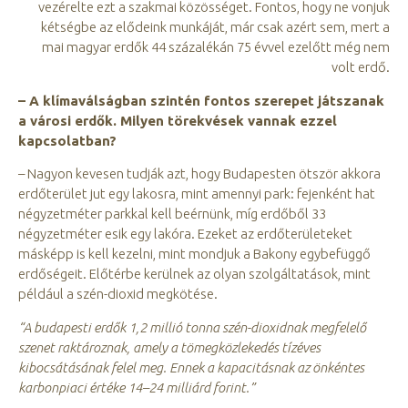
vezérelte ezt a szakmai közösséget. Fontos, hogy ne vonjuk
kétségbe az elődeink munkáját, már csak azért sem, mert a
mai magyar erdők 44 százalékán 75 évvel ezelőtt még nem
volt erdő.
– A klímaválságban szintén fontos szerepet játszanak
a városi erdők. Milyen törekvések vannak ezzel
kapcsolatban?
– Nagyon kevesen tudják azt, hogy Budapesten ötször akkora
erdőterület jut egy lakosra, mint amennyi park: fejenként hat
négyzetméter parkkal kell beérnünk, míg erdőből 33
négyzetméter esik egy lakóra. Ezeket az erdőterületeket
másképp is kell kezelni, mint mondjuk a Bakony egybefüggő
erdőségeit. Előtérbe kerülnek az olyan szolgáltatások, mint
például a szén-dioxid megkötése.
“A budapesti erdők 1,2 millió tonna szén-dioxidnak megfelelő
szenet raktároznak, amely a tömegközlekedés tízéves
kibocsátásának felel meg. Ennek a kapacitásnak az önkéntes
karbonpiaci értéke 14–24 milliárd forint.”