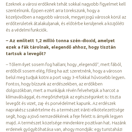
Ezeknek a városi erdőknek tehát sokkal nagyobb figyelmet kell
szentelnünk. Éppen ezért arra törekszünk, hogy a
közeljövőben a nagyobb városok, megyei jogú városok körül az
erdőterületek átalakuljanak, és előtérbe kerüljenek a közjóléti
és a védelmi funkciók.
– Az említett 1,2 millió tonna szén-dioxid, amelyet
ezek a fák tárolnak, elegendő ahhoz, hogy tisztán
tartsuk a levegőt?
– Tőlem ilyet sosem fog hallani, hogy „elegendő”, mert fából,
erdőből sosem elég, főleg ha azt szeretnénk, hogy a városon
belül meg tudjuk kötni a port vagy 3-4 fokkal hűvösebb legyen.
Fontos, hogy bízzunk az erdészekben, az erdőkben
dolgozókban, mert a munkájuk révén felvehetjük a harcot a
klímaválsággal, és megőrizhetjük az egészségünket is: tiszta
levegőt és vizet, zaj- és porvédelmet kapunk. Az erdészek
naprakész szakértelme és a természet iránti elkötelezettsége
segít, hogy a jövő nemzedékének a feje felett is árnyék legyen
majd. A természet közelsége mindenkire pozitívan hat. Hazánk
erdeinek gyógyítóhatása van, ahogy mondják: egy turistaházi