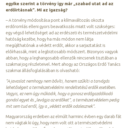
egyike szerint a törvény így már „szabad utat ad az
erdőirtásnak”. Mi az igazság?
– A törvény módosítása pont a klímaváltozás okozta
erdőromlás elleni gyors beavatkozás miatt volt szükséges:
egy végső lehetőséget ad az erdészeti és természetvédelmi
hatóság kezébe, hogy ha más módon nem látja
megújíthatónak a védett erdőt, akkor a sarjaztatást is
előírhassák, mint a legbiztosabb módszert. Bizonyos vagyok
abban, hogy a leghangosabb ellenzők nincsenek tisztában a
szakmai jog részleteivel. Mert ahogy az Országos Erdő Tanács
szakmai állásfoglalásában is olvasható:
“A javaslat nemhogy nem bővíti, hanem szűkíti a tarvágás
lehetőségeit a természetvédelmi rendeltetésű erdők esetében.
Vagyis, ez nem úgy működik, hogy a gonosz erdőgazdálkodó
gondol egyet és „levágja az erdőket”, a természetvédelem pedig
mit sem tud erről, így a „védett erdők odalesznek”.
Magyarország erdeiben az elmúlt harminc évben egy darab fát
nem vágtak ki úgy, hogy nem volt ott a természetvédelmi