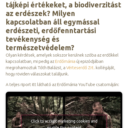
tájképi értékeket, a biodiverzitást
az erdészek? Milyen
kapcsolatban áll egymással
erdészeti, erdőfenntartási
tevékenység és
természetvédelem?
Olyan kérdések, amelyek sokszor kerülnek szóba az erdőkkel
kapcsolatban, mi pedig az
Erdőmánia
új epizódjában
megrohamoztuk Tóth Balázst, a
Vérteserdő Zrt.
kollégáját,
hogy röviden válaszokat találjunk.
A teljes riport itt látható az Erdőmánia YouTube csatornáján:
Click to accept marketing cookies and
enable this content