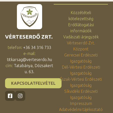
Közzétételi
kötelezettség
Erdőlátogatási
információk
VÉRTESERDŐ ZRT.
Vadászati árjegyzék
Vérteserdő Zrt.
telefon:
+36 34 316 733
Központ
e-mail:
Gerecsei Erdészeti
titkarsag@verteserdo.hu
Igazgatóság
cím:
Tatabánya, Dózsakert
Dél-Vértesi Erdészeti
u. 63.
Igazgatóság
Észak-Vértesi Erdészeti
KAPCSOLATFELVÉTEL
Igazgatóság
Síkvidéki Erdészeti
Igazgatóság
Impresszum
Adatvédelmi tájékoztató