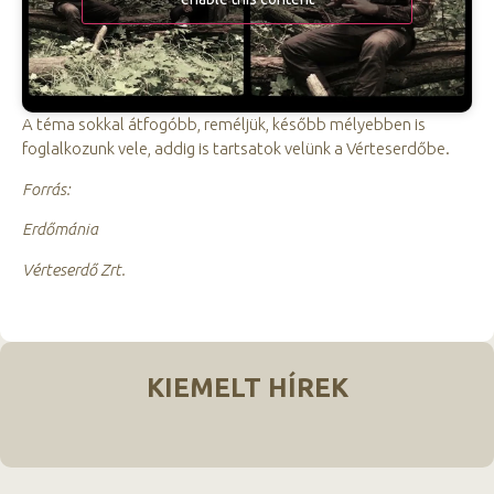
A téma sokkal átfogóbb, reméljük, később mélyebben is
foglalkozunk vele, addig is tartsatok velünk a Vérteserdőbe.
Forrás:
Erdőmánia
Vérteserdő Zrt.
KIEMELT HÍREK