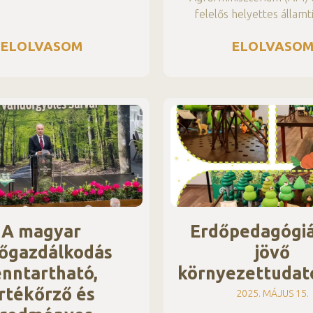
felelős helyettes államt
ELOLVASOM
ELOLVASO
A magyar
Erdőpedagógiá
őgazdálkodás
jövő
enntartható,
környezettudat
rtékőrző és
2025. MÁJUS 15.