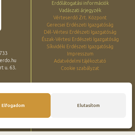
Erdőlátogatási információk
Vadászati árjegyzék
Vérteserdő Zrt. Központ
Gerecsei Erdészeti Igazgatóság
Dél-Vértesi Erdészeti Igazgatóság
Észak-Vértesi Erdészeti Igazgatóság
Síkvidéki Erdészeti Igazgatóság
 733
Impresszum
erdo.hu
Adatvédelmi tájékoztató
t u. 63.
Cookie szabályzat
Elfogadom
Elutasítom