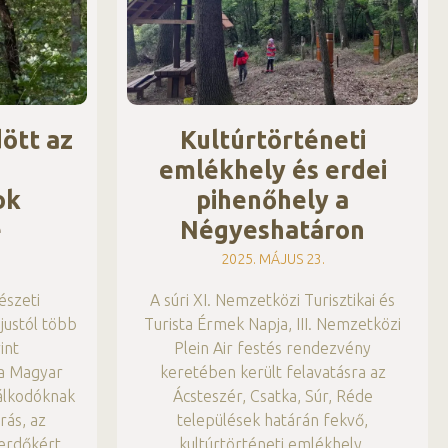
ött az
Kultúrtörténeti
emlékhely és erdei
ok
pihenőhely a
e
Négyeshatáron
2025. MÁJUS 23.
észeti
A súri XI. Nemzetközi Turisztikai és
justól több
Turista Érmek Napja, III. Nemzetközi
int
Plein Air festés rendezvény
 a Magyar
keretében került felavatásra az
álkodóknak
Ácsteszér, Csatka, Súr, Réde
rás, az
települések határán fekvő,
erdőkért
kultúrtörténeti emlékhely.