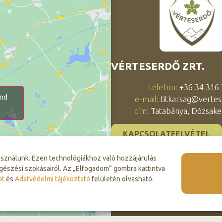
VÉRTESERDŐ ZRT.
telefon:
+36 34 316
and
e-mail:
titkarsag@vertes
cím:
Tatabánya, Dózsaker
KAPCSOLATFELVÉTEL
asználunk. Ezen technológiákhoz való hozzájárulás
gészési szokásairól. Az „Elfogadom” gombra kattintva
at
és
Adatvédelmi tájékoztató
felületén olvasható.