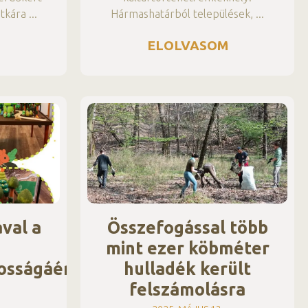
itkára
Hármashatárból települések,
M
ELOLVASOM
val a
Összefogással több
mint ezer köbméter
osságáért
hulladék került
felszámolásra