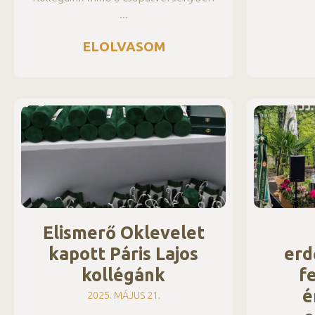
ELOLVASOM
Elismerő Oklevelet
kapott Páris Lajos
erd
kollégánk
f
é
2025. MÁJUS 21.