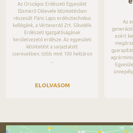
e
Az Országos Erdészeti Egyesület
Elismerő Oklevele kitüntetésben
részesült Páris Lajos erdésztechnikus
Az e
kollégánk, a Vérteserdő Zrt. Síkvidéki
generáció
Erdészeti Igazgatóságának
ezért ki
kerületvezető erdésze. Az egyesületi
megőrzé
kitüntetést a sarjaztatott
gyarapítá
cseresekben, több mint 100 hektáron
agrárminis
Egyesül
ünnepély
ELOLVASOM