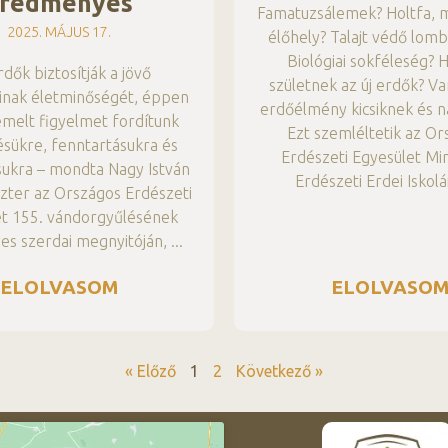
redményes
Famatuzsálemek? Holtfa, m
2025. MÁJUS 17.
élőhely? Talajt védő lom
Biológiai sokféleség?
rdők biztosítják a jövő
születnek az új erdők? Va
inak életminőségét, éppen
erdőélmény kicsiknek és 
emelt figyelmet fordítunk
Ezt szemléltetik az O
sükre, fenntartásukra és
Erdészeti Egyesület Min
sukra – mondta Nagy István
Erdészeti Erdei Iskolá
zter az Országos Erdészeti
et 155. vándorgyűlésének
es szerdai megnyitóján,
ELOLVASOM
ELOLVASO
« Előző
1
2
Következő »