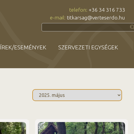
telefon:
+36 34 316 733
e-mail:
titkarsag@verteserdo.hu
ÍREK/ESEMÉNYEK
SZERVEZETI EGYSÉGEK