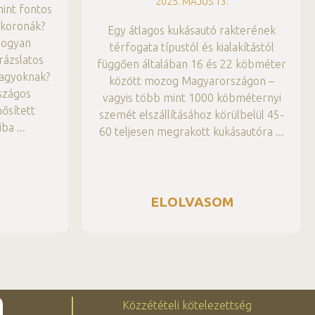
2025. MÁJUS 13.
int fontos
bkoronák?
Egy átlagos kukásautó rakterének
 Hogyan
térfogata típustól és kialakítástól
rázslatos
függően általában 16 és 22 köbméter
nagyoknak?
között mozog Magyarországon –
rszágos
vagyis több mint 1000 köbméternyi
ősített
szemét elszállításához körülbelül 45-
iba
60 teljesen megrakott kukásautóra
M
ELOLVASOM
Közzétételi kötelezettség