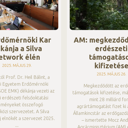
rdőmérnöki Kar
AM: megkezdőd
kánja a Silva
erdészeti
etwork élén
támogatás
kifizetés
2025. MÁJUS 29.
2025. MÁJUS 26.
l Prof. Dr. Heil Bálint, a
i Egyetem Erdőmérnöki
Megkezdődött az erd
SOE EMK) dékánja vezeti az
támogatások kifizetése, má
 erdészeti felsőoktatási
mint 28 milliárd for
zményeket összefogó
agrártámogatást fizet ki
özi szervezetet. A Silva
Államkincstár az erdőgazd
 elnökét a szervezet 2025.
– ismertette Mocz And
Agrárminisztérium (AM) 