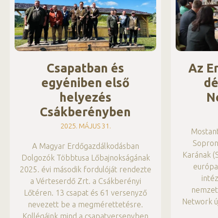
Csapatban és
Az E
egyéniben első
dé
helyezés
N
Csákberényben
2025. MÁJUS 31.
Mostantó
Sopron
A Magyar Erdőgazdálkodásban
Karának (
Dolgozók Többtusa Lőbajnokságának
európai
2025. évi második fordulóját rendezte
inté
a Vérteserdő Zrt. a Csákberényi
nemzetk
Lőtéren. 13 csapat és 61 versenyző
Network új
nevezett be a megmérettetésre.
Kollégáink mind a csapatversenyben